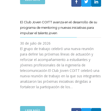
A
E
N
L
B
G
I
A
O
R
C
S
R
E
I
T
A
El Club Joven COITT avanza en el desarrollo de su
S
Ó
E
C
programa de mentoring y nuevas iniciativas para
A
N
L
I
impulsar el talento joven
C
E
Ó
O
C
N
30 de julio de 2026
N
O
C
El grupo de trabajo celebró una nueva reunión
U
M
O
para definir las próximas líneas de actuación y
N
U
N
reforzar el acompañamiento a estudiantes y
A
N
L
jóvenes profesionales de la ingeniería de
N
I
A
U
telecomunicación El Club Joven COITT celebró una
C
G
E
nueva reunión de trabajo en la que sus integrantes
A
E
V
analizaron las próximas iniciativas dirigidas a
C
N
A
fortalecer la participación de los…
I
E
E
O
R
D
N
A
I
E
L
C
S
I
:
LEER MÁS