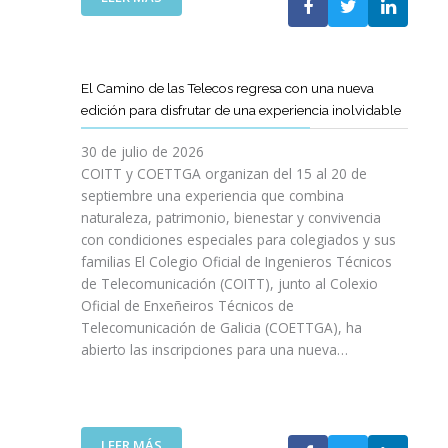
P
L
A
O
C
S
O
D
El Camino de las Telecos regresa con una nueva
N
E
edición para disfrutar de una experiencia inolvidable
L
C
A
A
30 de julio de 2026
L
N
COITT y COETTGA organizan del 15 al 20 de
L
O
septiembre una experiencia que combina
E
S
naturaleza, patrimonio, bienestar y convivencia
G
D
con condiciones especiales para colegiados y sus
A
E
D
familias El Colegio Oficial de Ingenieros Técnicos
L
A
de Telecomunicación (COITT), junto al Colexio
C
D
Oficial de Enxeñeiros Técnicos de
O
E
Telecomunicación de Galicia (COETTGA), ha
I
L
abierto las inscripciones para una nueva…
T
A
T
S
Y
E
D
M
E
:
LEER MÁS