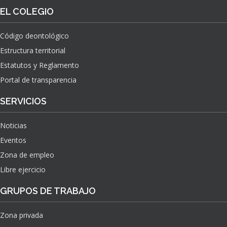
O
S
EL COLEGIO
N
O
A
N
C
Código deontológico
A
I
Estructura territorial
S
O
N
Estatutos y Reglamento
A
Portal de transparencia
L
S
SERVICIOS
O
B
Noticias
R
E
Eventos
E
Zona de empleo
L
Libre ejercicio
I
M
GRUPOS DE TRABAJO
P
A
C
Zona privada
T