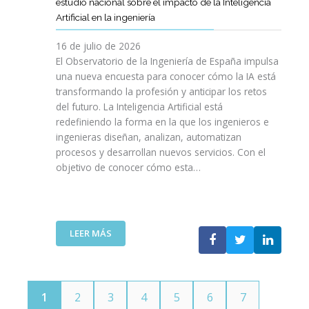
E
estudio nacional sobre el impacto de la Inteligencia
R
L
N
C
I
Artificial en la ingeniería
E
S
O
I
N
L
A
L
V
16 de julio de 2026
G
E
R
O
I
E
El Observatorio de la Ingeniería de España impulsa
M
E
G
L
N
una nueva encuesta para conocer cómo la IA está
P
L
Í
E
I
transformando la profesión y anticipar los retos
R
T
A
S
E
del futuro. La Inteligencia Artificial está
E
A
N
P
R
N
redefiniendo la forma en la que los ingenieros e
L
O
A
Í
D
ingenieras diseñan, analizan, automatizan
E
S
Ñ
A
I
procesos y desarrollan nuevos servicios. Con el
N
A
O
D
M
objetivo de conocer cómo esta…
T
L
L
E
I
O
V
A
T
E
J
A
”
E
N
O
V
L
T
V
I
:
LEER MÁS
E
O
E
D
E
C
T
N
A
L
O
E
S
C
M
C
P
O
U
N
1
2
3
4
5
6
7
O
I
N