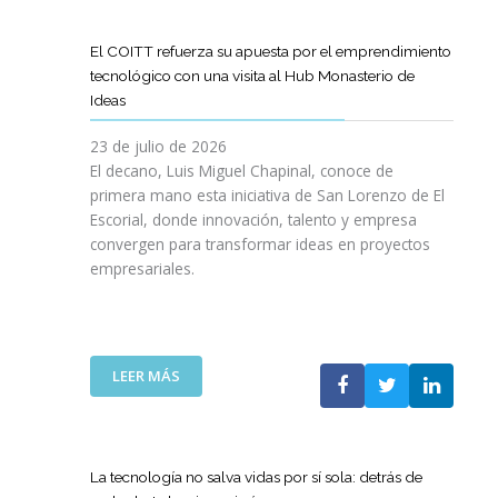
D
O
O
D
I
I
G
L
E
L
G
R
El COITT refuerza su apuesta por el emprendimiento
Á
C
I
I
A
tecnológico con una visita al Hub Monasterio de
S
A
E
T
M
Ideas
P
N
N
A
A
U
O
C
L
D
23 de julio de 2026
E
D
I
E
El decano, Luis Miguel Chapinal, conoce de
R
E
A
M
primera mano esta iniciativa de San Lorenzo de El
T
L
D
E
Escorial, donde innovación, talento y empresa
O
C
E
N
convergen para transformar ideas en proyectos
“
O
N
T
empresariales.
9
I
U
O
0
T
E
R
A
T
S
I
N
C
T
N
I
A
R
:
LEER MÁS
G
V
N
A
E
Y
E
A
S
L
N
R
C
R
C
U
S
O
E
O
E
La tecnología no salva vidas por sí sola: detrás de
A
M
D
I
V