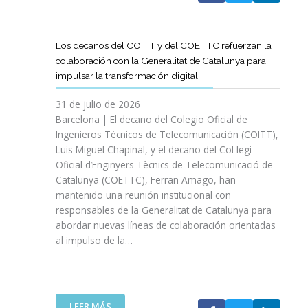
A
T
D
Los decanos del COITT y del COETTC refuerzan la
T
colaboración con la Generalitat de Catalunya para
I
impulsar la transformación digital
N
I
31 de julio de 2026
C
Barcelona | El decano del Colegio Oficial de
I
Ingenieros Técnicos de Telecomunicación (COITT),
A
Luis Miguel Chapinal, y el decano del Col legi
U
Oficial d’Enginyers Tècnics de Telecomunicació de
N
Catalunya (COETTC), Ferran Amago, han
A
mantenido una reunión institucional con
N
responsables de la Generalitat de Catalunya para
U
abordar nuevas líneas de colaboración orientadas
E
al impulso de la…
V
A
E
T
A
:
LEER MÁS