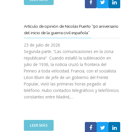
I
T
T
E
Ó
A
A
L
N
M
T
C
P
B
D
L
A
Artículo de opinión de Nicolás Puerto “90 aniversario
I
E
U
R
del inicio de la guerra civil española”
É
C
B
A
N
A
J
D
23 de julio de 2026
S
T
O
I
Segunda parte. “Las comunicaciones en la zona
A
A
V
S
republicana“ Cuando estalló la sublevación en
L
L
E
F
julio de 1936, la noticia cruzó la frontera del
V
U
N
R
Pirineo a toda velocidad. Francia, con el socialista
A
N
C
U
Léon Blum de jefe de un gobierno del Frente
N
Y
O
T
V
Popular, vivió las primeras horas pegado al
A
I
A
I
teléfono. Hubo contactos telegráficos y telefónicos
P
T
R
D
constantes entre Madrid,…
A
T
D
A
R
A
E
S
A
V
U
:
I
A
N
U
M
N
A
:
LEER MÁS
N
P
Z
E
A