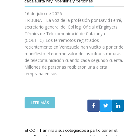
cada alerta hay ingeniería y personas
R
P
E
T
A
I
A
S
T
S
16 de julio de 2026
O
Ñ
R
I
TRIBUNA | La voz de la profesión por David Ferré,
D
A
E
N
secretario general del Col·legi Oficial d’Enginyers
E
A
F
I
L
Tècnics de Telecomunicació de Catalunya
L
U
C
I
(COETTC). Los terremotos registrados
A
E
I
N
recientemente en Venezuela han vuelto a poner de
X
R
A
I
manifiesto el enorme valor de las infraestructuras
I
Z
T
C
de telecomunicación cuando cada segundo cuenta.
I
A
I
I
Millones de personas recibieron una alerta
I
S
V
O
P
temprana en sus…
U
A
D
R
A
S
E
O
P
P
L
M
U
A
A
O
E
R
:
LEER MÁS
G
C
S
A
L
U
I
T
I
A
E
Ó
A
M
T
R
N
P
P
E
R
El COITT anima a sus colegiados a participar en el
D
O
U
C
A