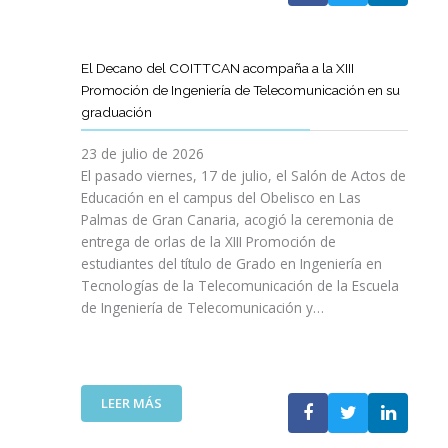
A
U
A
X
R
L
L
E
P
T
L
S
N
E
Í
A
El Decano del COITTCAN acompaña a la XIII
A
E
R
C
M
Promoción de Ingeniería de Telecomunicación en su
R
L
I
U
A
graduación
L
D
E
L
D
A
E
N
O
A
23 de julio de 2026
T
S
C
D
A
El pasado viernes, 17 de julio, el Salón de Actos de
R
A
I
E
R
Educación en el campus del Obelisco en Las
A
R
A
O
E
Palmas de Gran Canaria, acogió la ceremonia de
N
R
I
P
F
entrega de orlas de la XIII Promoción de
S
O
N
I
O
F
estudiantes del título de Grado en Ingeniería en
L
O
N
R
O
L
Tecnologías de la Telecomunicación de la Escuela
L
I
Z
R
O
de Ingeniería de Telecomunicación y…
V
Ó
A
M
D
I
N
R
A
E
D
D
L
C
S
A
E
A
I
U
B
N
:
R
LEER MÁS
Ó
P
L
I
E
E
N
R
E
C
L
S