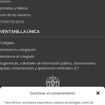
Cursos
O
Jornadas y talleres
D
E
Uno de los nuestros
L
TODOTELECOS
A
I
VENTANILLA ÚNICA
N
T
Colégiate
E
L
Gestiona tu colegiación
I
Asistencia al colegiado
G
E
Sugerencias, solicitudes de información pública, observaciones,
N
quejas, reclamaciones y apelaciones verificados ICT
C
I
A
A
R
Gestionar el consentimiento
T
I
Para ofrecer una buena experiencia, usamos tecnologías como las