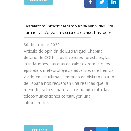
I
L
E
S
C
L
I
O
C
O
E
A
N
Las telecomunicaciones también salvan vidas: una
T
M
E
llamada a reforzar la resiliencia de nuestras redes
T
I
S
C
N
E
30 de julio de 2026
R
O
N
Artículo de opinión de Luis Miguel Chapinal,
E
D
U
decano de COITT Los incendios forestales, las
F
E
L
inundaciones, las olas de calor extremas o los
U
L
T
episodios meteorológicos adversos que hemos
E
A
R
vivido en las últimas semanas en distintos puntos
R
S
A
Z
de España nos recuerdan una realidad que, a
T
A
A
menudo, solo se hace visible cuando falla: las
E
L
N
telecomunicaciones constituyen una
L
T
L
infraestructura…
E
A
A
C
D
C
O
E
O
S
F
L
R
I
:
LEER MÁS