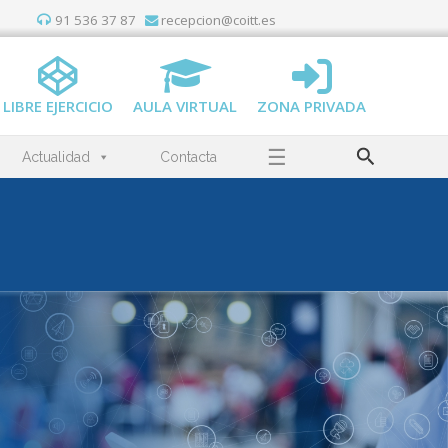
91 536 37 87
recepcion@coitt.es
LIBRE EJERCICIO
AULA VIRTUAL
ZONA PRIVADA
Buscar
☰
Actualidad
Contacta