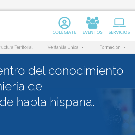
COLÉGIATE
EVENTOS
SERVICIOS
ructura Territorial
Ventanilla Única
Formación
ntro del conocimiento
iería de
l
de habla hispana.