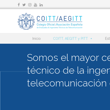
Ir
al
contenido
Inicio
COITT, AEGITT y PITT
Est
Somos el mayor ce
técnico de la ingen
Telecos, a otro nive
telecomunicación 
Bienvenido a la casa del ingeniero.