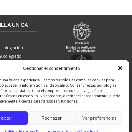
LLA ÚNICA
 colegiación
al colegiado
, solicitudes de
Gestionar el consentimiento
 pública,
nes, quejas,
r una buena experiencia, usamos tecnologías como las cookies para
nes y apelaciones
/o acceder a información del dispositivo. Consentir estas tecnologías
 ICT
rá procesar datos como el comportamiento de navegación o
res únicos en este sitio. No consentir, o retirar el consentimiento, puede
tivamente a ciertas características y funciones.
ceptar
Rechazar
Ver preferencias
Panel de preferencias cookies
Política de cookies
Declaración de privacidad
Aviso legal