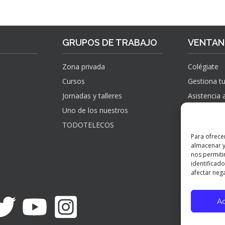
GRUPOS DE TRABAJO
VENTANI
Zona privada
Colégiate
Cursos
Gestiona tu
Jornadas y talleres
Asistencia 
Uno de los nuestros
Sugerencias
información
TODOTELECOS
observacio
Para ofrece
reclamacio
almacenar y
verificados
nos permiti
identificado
afectar nega
A