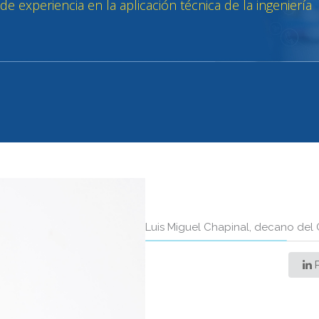
 experiencia en la aplicación técnica de la ingeniería
Luis Miguel Chapinal, decano del
P