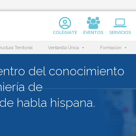
COLÉGIATE
EVENTOS
SERVICIOS
ructura Territorial
Ventanilla Única
Formación
l