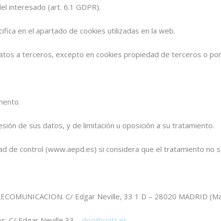
l interesado (art. 6.1 GDPR).
fica en el apartado de cookies utilizadas en la web.
tos a terceros, excepto en cookies propiedad de terceros o por o
mento.
esión de sus datos, y de limitación u oposición a su tratamiento.
d de control (www.aepd.es) si considera que el tratamiento no se
MUNICACION. C/ Edgar Neville, 33 1 D – 28020 MADRID (Madr
s: C/ Edgar Neville 33 –
dpo@coitt.es