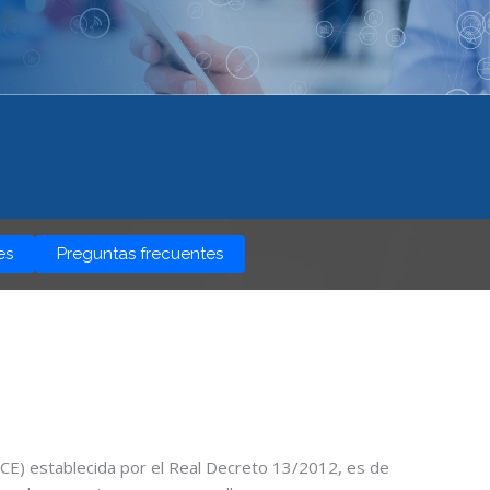
es
Preguntas frecuentes
SICE) establecida por el Real Decreto 13/2012, es de