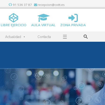
91 536 37 87
recepcion@coitt.es
LIBRE EJERCICIO
AULA VIRTUAL
ZONA PRIVADA
Buscar
☰
Actualidad
Contacta