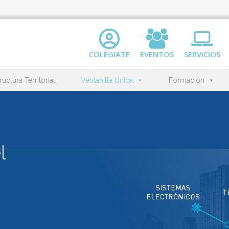
COLÉGIATE
EVENTOS
SERVICIOS
ructura Territorial
Ventanilla Única
Formación
l