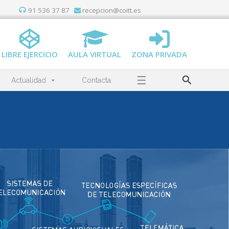
91 536 37 87
recepcion@coitt.es
LIBRE EJERCICIO
AULA VIRTUAL
ZONA PRIVADA
Buscar
☰
Actualidad
Contacta