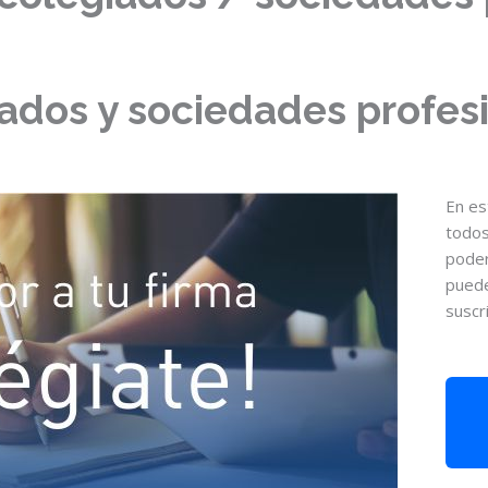
ados y sociedades profes
En es
todos
poder
puede
suscr