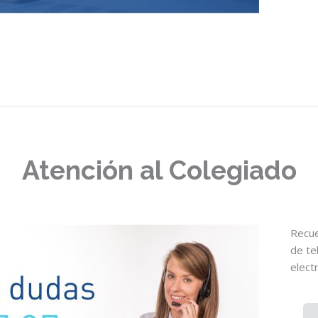
Atención al Colegiado
Recue
de te
elect