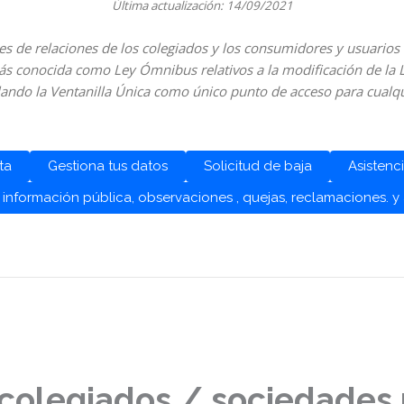
Última actualización: 14/09/2021
es de relaciones de los colegiados y los consumidores y usuarios c
más conocida como
Ley Ómnibus
relativos a la modificación de la
lando la Ventanilla Única como único punto de acceso para cualqu
ta
Gestiona tus datos
Solicitud de baja
Asistenc
 información pública, observaciones , quejas, reclamaciones. y
colegiados / sociedades 