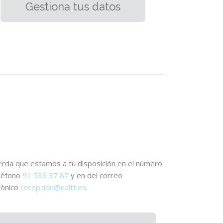
Gestiona tus datos
rda que estamos a tu disposición en el número
léfono
91 536 37 87
y en del correo
rónico
recepcion@coitt.es
.