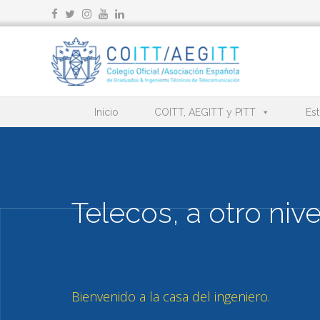
Ir
al
contenido
Inicio
COITT, AEGITT y PITT
Est
Telecos, a otro nive
Bienvenido a la casa del ingeniero.