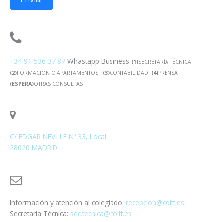
+34 91 536 37 87
Whastapp Business
(
1)
SECRETARÍA TÉCNICA
(2)
FORMACIÓN O APARTAMENTOS
(3)
CONTABILIDAD
(4)
PRENSA
(ESPERA)
OTRAS CONSULTAS
C/ EDGAR NEVILLE Nº 33, Local
28020 MADRID
Información y atención al colegiado:
recepcion@coitt.es
Secretaría Técnica:
sec.tecnica@coitt.es