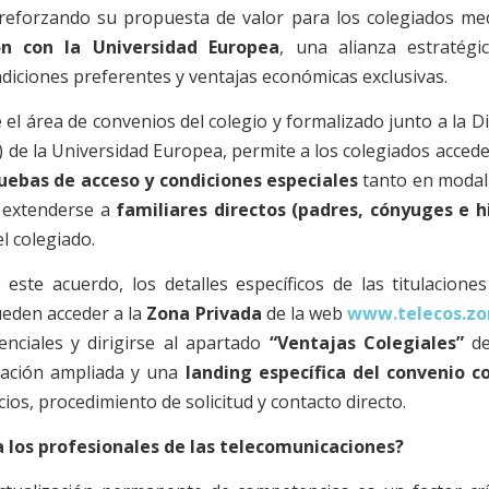
reforzando su propuesta de valor para los colegiados med
n con la Universidad Europea
, una alianza estratég
ondiciones preferentes y ventajas económicas exclusivas.
el área de convenios del colegio y formalizado junto a la Di
 de la Universidad Europea, permite a los colegiados acced
ruebas de acceso y condiciones especiales
tanto en modali
e extenderse a
familiares directos (padres, cónyuges e hi
l colegiado.
este acuerdo, los detalles específicos de las titulaciones
ueden acceder a la
Zona Privada
de la web
www.telecos.zo
enciales y dirigirse al apartado
“Ventajas Colegiales”
de
mación ampliada y una
landing específica del convenio c
cios, procedimiento de solicitud y contacto directo.
a los profesionales de las telecomunicaciones?