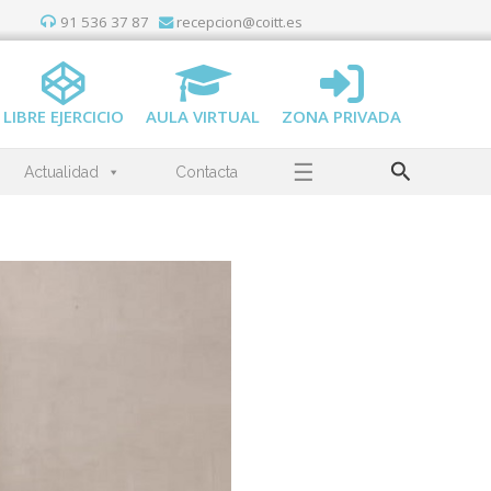
91 536 37 87
recepcion@coitt.es
LIBRE EJERCICIO
AULA VIRTUAL
ZONA PRIVADA
Buscar
☰
Actualidad
Contacta