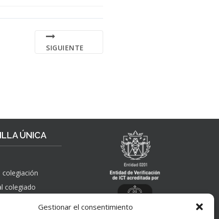
SIGUIENTE
LLA ÚNICA
 colegiación
al colegiado
, solicitudes de
Gestionar el consentimiento
 pública,