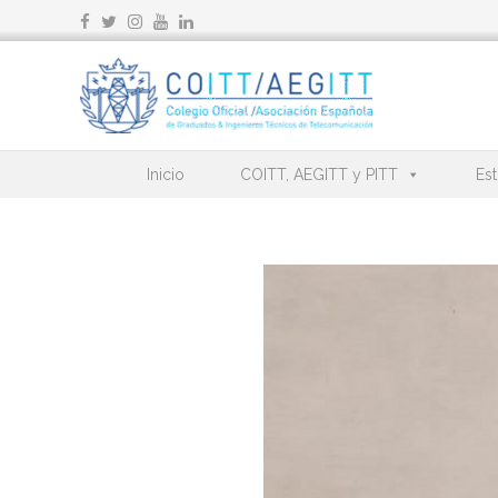
Ir
al
contenido
Inicio
COITT, AEGITT y PITT
Est