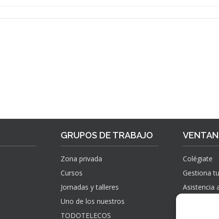
GRUPOS DE TRABAJO
VENTANI
Zona privada
Colégiate
Cursos
Gestiona tu
Jornadas y talleres
Asistencia 
Uno de los nuestros
Sugerencias
información
TODOTELECOS