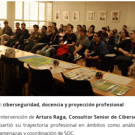
r: ciberseguridad, docencia y proyección profesional
 intervención de
Arturo Raga, Consultor Senior de Ciber
partió su trayectoria profesional en ámbitos como anális
e amenazas y coordinación de SOC.