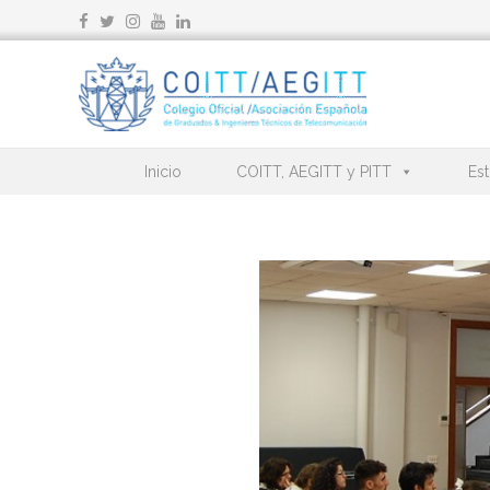
Ir
al
contenido
Inicio
COITT, AEGITT y PITT
Est