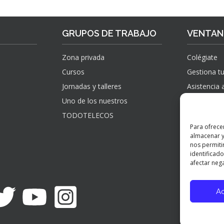
GRUPOS DE TRABAJO
VENTANI
Zona privada
Colégiate
Cursos
Gestiona tu
Jornadas y talleres
Asistencia 
Uno de los nuestros
Sugerencias
información
TODOTELECOS
observacio
Para ofrece
reclamacio
almacenar y
verificados
nos permiti
identificado
afectar nega
A