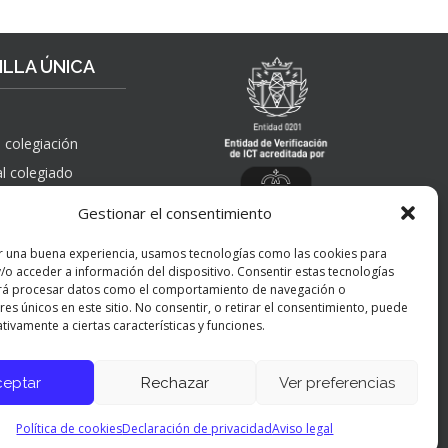
LLA ÚNICA
 colegiación
al colegiado
, solicitudes de
Gestionar el consentimiento
 pública,
nes, quejas,
r una buena experiencia, usamos tecnologías como las cookies para
nes y apelaciones
/o acceder a información del dispositivo. Consentir estas tecnologías
 ICT
rá procesar datos como el comportamiento de navegación o
res únicos en este sitio. No consentir, o retirar el consentimiento, puede
tivamente a ciertas características y funciones.
ceptar
Rechazar
Ver preferencias
Panel de preferencias cookies
Política de cookies
Declaración de privacidad
Aviso legal