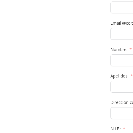
Email @coit
Nombre:
Apellidos:
Dirección c
N.I.F.: