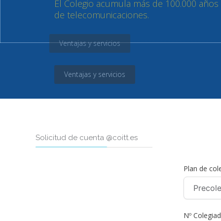
El Colegio acumula más de 100.000 años de
de telecomunicaciones.
Ventajas y servicios
Ventajas y servicios
Solicitud de cuenta @coitt.es
Plan de col
Nº Colegiad