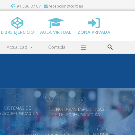
91 536 37 87
recepcion@coitt.es
LIBRE EJERCICIO
AULA VIRTUAL
ZONA PRIVADA
Buscar
☰
Actualidad
Contacta