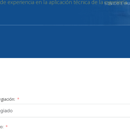
 experiencia en la aplicación técnica de la ingeniería
egiación:
o: