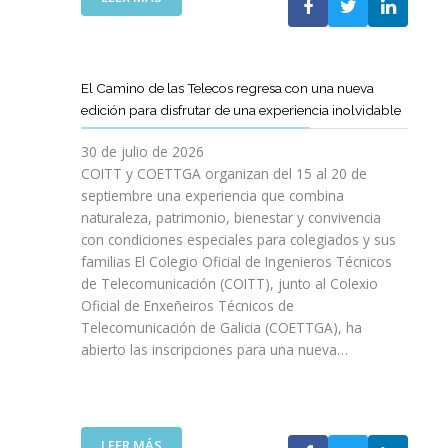
P
L
A
O
C
S
O
D
El Camino de las Telecos regresa con una nueva
N
E
edición para disfrutar de una experiencia inolvidable
L
C
A
A
30 de julio de 2026
L
N
COITT y COETTGA organizan del 15 al 20 de
L
O
septiembre una experiencia que combina
E
S
naturaleza, patrimonio, bienestar y convivencia
G
D
con condiciones especiales para colegiados y sus
A
E
D
familias El Colegio Oficial de Ingenieros Técnicos
L
A
de Telecomunicación (COITT), junto al Colexio
C
D
Oficial de Enxeñeiros Técnicos de
O
E
Telecomunicación de Galicia (COETTGA), ha
I
L
abierto las inscripciones para una nueva…
T
A
T
S
Y
E
D
M
E
:
LEER MÁS