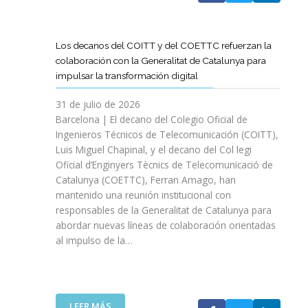
A
T
D
Los decanos del COITT y del COETTC refuerzan la
T
colaboración con la Generalitat de Catalunya para
I
impulsar la transformación digital
N
I
31 de julio de 2026
C
Barcelona | El decano del Colegio Oficial de
I
Ingenieros Técnicos de Telecomunicación (COITT),
A
Luis Miguel Chapinal, y el decano del Col legi
U
Oficial d’Enginyers Tècnics de Telecomunicació de
N
Catalunya (COETTC), Ferran Amago, han
A
mantenido una reunión institucional con
N
responsables de la Generalitat de Catalunya para
U
abordar nuevas líneas de colaboración orientadas
E
al impulso de la…
V
A
E
T
A
:
LEER MÁS