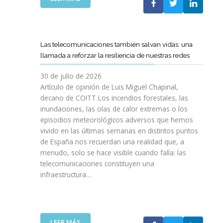
I
L
E
S
C
L
I
O
C
O
E
A
N
Las telecomunicaciones también salvan vidas: una
T
M
E
llamada a reforzar la resiliencia de nuestras redes
T
I
S
C
N
E
30 de julio de 2026
R
O
N
Artículo de opinión de Luis Miguel Chapinal,
E
D
U
decano de COITT Los incendios forestales, las
F
E
L
inundaciones, las olas de calor extremas o los
U
L
T
episodios meteorológicos adversos que hemos
E
A
R
vivido en las últimas semanas en distintos puntos
R
S
A
Z
de España nos recuerdan una realidad que, a
T
A
A
menudo, solo se hace visible cuando falla: las
E
L
N
telecomunicaciones constituyen una
L
T
L
infraestructura…
E
A
A
C
D
C
O
E
O
S
F
L
R
I
:
LEER MÁS