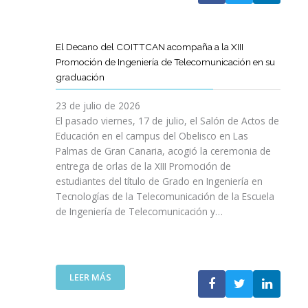
A
U
A
X
R
L
L
E
P
T
L
S
N
E
Í
A
El Decano del COITTCAN acompaña a la XIII
A
E
R
C
M
Promoción de Ingeniería de Telecomunicación en su
R
L
I
U
A
graduación
L
D
E
L
D
A
E
N
O
A
23 de julio de 2026
T
S
C
D
A
El pasado viernes, 17 de julio, el Salón de Actos de
R
A
I
E
R
Educación en el campus del Obelisco en Las
A
R
A
O
E
Palmas de Gran Canaria, acogió la ceremonia de
N
R
I
P
F
entrega de orlas de la XIII Promoción de
S
O
N
I
O
F
estudiantes del título de Grado en Ingeniería en
L
O
N
R
O
L
Tecnologías de la Telecomunicación de la Escuela
L
I
Z
R
O
de Ingeniería de Telecomunicación y…
V
Ó
A
M
D
I
N
R
A
E
D
D
L
C
S
A
E
A
I
U
B
N
:
R
LEER MÁS
Ó
P
L
I
E
E
N
R
E
C
L
S