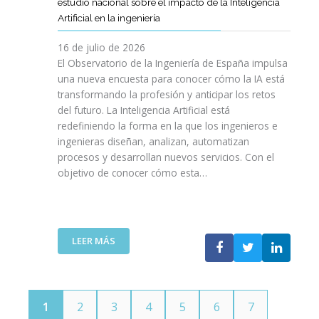
E
estudio nacional sobre el impacto de la Inteligencia
R
L
N
C
I
Artificial en la ingeniería
E
S
O
I
N
L
A
L
V
16 de julio de 2026
G
E
R
O
I
E
El Observatorio de la Ingeniería de España impulsa
M
E
G
L
N
una nueva encuesta para conocer cómo la IA está
P
L
Í
E
I
transformando la profesión y anticipar los retos
R
T
A
S
E
del futuro. La Inteligencia Artificial está
E
A
N
P
R
N
redefiniendo la forma en la que los ingenieros e
L
O
A
Í
D
ingenieras diseñan, analizan, automatizan
E
S
Ñ
A
I
procesos y desarrollan nuevos servicios. Con el
N
A
O
D
M
objetivo de conocer cómo esta…
T
L
L
E
I
O
V
A
T
E
J
A
”
E
N
O
V
L
T
V
I
:
LEER MÁS
E
O
E
D
E
C
T
N
A
L
O
E
S
C
M
C
P
O
U
N
1
2
3
4
5
6
7
O
I
N