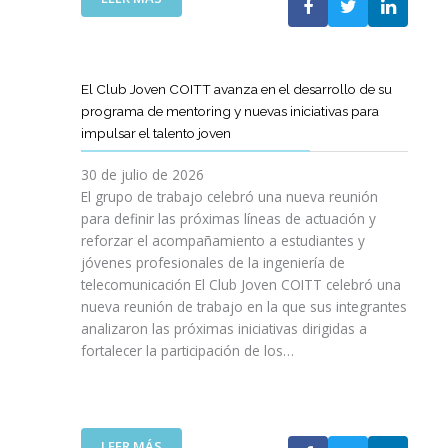
A
E
N
L
B
G
I
A
O
R
C
S
R
E
I
T
A
El Club Joven COITT avanza en el desarrollo de su
S
Ó
E
C
programa de mentoring y nuevas iniciativas para
A
N
L
I
impulsar el talento joven
C
E
Ó
O
C
N
30 de julio de 2026
N
O
C
El grupo de trabajo celebró una nueva reunión
U
M
O
para definir las próximas líneas de actuación y
N
U
N
reforzar el acompañamiento a estudiantes y
A
N
L
jóvenes profesionales de la ingeniería de
N
I
A
U
telecomunicación El Club Joven COITT celebró una
C
G
E
nueva reunión de trabajo en la que sus integrantes
A
E
V
analizaron las próximas iniciativas dirigidas a
C
N
A
fortalecer la participación de los…
I
E
E
O
R
D
N
A
I
E
L
C
S
I
:
LEER MÁS