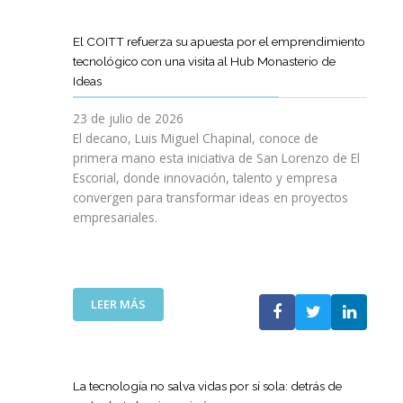
D
O
O
D
I
I
G
L
E
L
G
R
El COITT refuerza su apuesta por el emprendimiento
Á
C
I
I
A
tecnológico con una visita al Hub Monasterio de
S
A
E
T
M
Ideas
P
N
N
A
A
U
O
C
L
D
23 de julio de 2026
E
D
I
E
El decano, Luis Miguel Chapinal, conoce de
R
E
A
M
primera mano esta iniciativa de San Lorenzo de El
T
L
D
E
Escorial, donde innovación, talento y empresa
O
C
E
N
convergen para transformar ideas en proyectos
“
O
N
T
empresariales.
9
I
U
O
0
T
E
R
A
T
S
I
N
C
T
N
I
A
R
:
LEER MÁS
G
V
N
A
E
Y
E
A
S
L
N
R
C
R
C
U
S
O
E
O
E
La tecnología no salva vidas por sí sola: detrás de
A
M
D
I
V