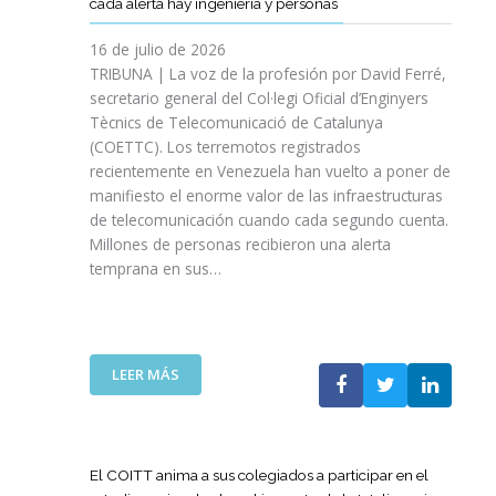
cada alerta hay ingeniería y personas
R
P
E
T
A
I
A
S
T
S
16 de julio de 2026
O
Ñ
R
I
TRIBUNA | La voz de la profesión por David Ferré,
D
A
E
N
secretario general del Col·legi Oficial d’Enginyers
E
A
F
I
L
Tècnics de Telecomunicació de Catalunya
L
U
C
I
(COETTC). Los terremotos registrados
A
E
I
N
recientemente en Venezuela han vuelto a poner de
X
R
A
I
manifiesto el enorme valor de las infraestructuras
I
Z
T
C
de telecomunicación cuando cada segundo cuenta.
I
A
I
I
Millones de personas recibieron una alerta
I
S
V
O
P
temprana en sus…
U
A
D
R
A
S
E
O
P
P
L
M
U
A
A
O
E
R
:
LEER MÁS
G
C
S
A
L
U
I
T
I
A
E
Ó
A
M
T
R
N
P
P
E
R
El COITT anima a sus colegiados a participar en el
D
O
U
C
A