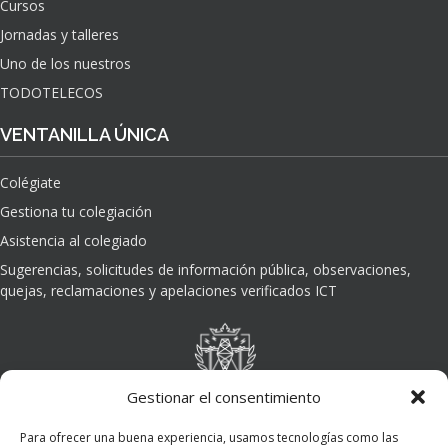
Cursos
O
Jornadas y talleres
D
E
Uno de los nuestros
L
TODOTELECOS
A
I
VENTANILLA ÚNICA
N
T
Colégiate
E
L
Gestiona tu colegiación
I
Asistencia al colegiado
G
E
Sugerencias, solicitudes de información pública, observaciones,
N
quejas, reclamaciones y apelaciones verificados ICT
C
I
A
A
R
Gestionar el consentimiento
T
I
Para ofrecer una buena experiencia, usamos tecnologías como las