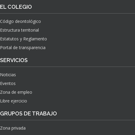
O
S
EL COLEGIO
N
O
A
N
C
Código deontológico
A
I
Estructura territorial
S
O
N
Estatutos y Reglamento
A
Portal de transparencia
L
S
SERVICIOS
O
B
Noticias
R
E
Eventos
E
Zona de empleo
L
Libre ejercicio
I
M
GRUPOS DE TRABAJO
P
A
C
Zona privada
T