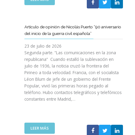
I
T
T
E
Ó
A
A
L
N
M
T
C
P
B
D
L
A
Artículo de opinión de Nicolás Puerto “90 aniversario
I
E
U
R
del inicio de la guerra civil española”
É
C
B
A
N
A
J
D
23 de julio de 2026
S
T
O
I
Segunda parte. “Las comunicaciones en la zona
A
A
V
S
republicana“ Cuando estalló la sublevación en
L
L
E
F
julio de 1936, la noticia cruzó la frontera del
V
U
N
R
Pirineo a toda velocidad. Francia, con el socialista
A
N
C
U
Léon Blum de jefe de un gobierno del Frente
N
Y
O
T
V
Popular, vivió las primeras horas pegado al
A
I
A
I
teléfono. Hubo contactos telegráficos y telefónicos
P
T
R
D
constantes entre Madrid,…
A
T
D
A
R
A
E
S
A
V
U
:
I
A
N
U
M
N
A
:
LEER MÁS
N
P
Z
E
A