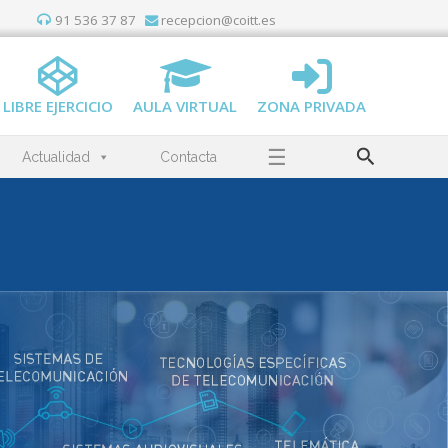
91 536 37 87
recepcion@coitt.es
LIBRE EJERCICIO
AULA VIRTUAL
ZONA PRIVADA
Buscar
☰
Actualidad
Contacta