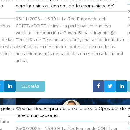
ro
para Ingenieros Técnicos de Telecomunicación”
2
06/11/2025 – 16:30 H La Red Emprende del
E
remos
COITT/AEGITT te invita a participar en el nuevo
m
webinar “Introducción a Power BI para Ingenier@s
p
 de las
Técnic@s de Telecomunicación” , una sesión formativa
s
ar estos
diseñada para descubrir el potencial de una de las
sional.
herramientas más demandadas en el mercado laboral
actual.
:
LEER MÁS
W
E
B
rgética
Webinar Red Emprende: Crea tu propio Operador de
W
I
Telecomunicaciones
d
N
tuito
T
A
ia
25/03/2025 – 16:30 H La RedEmprende COITT, en
R