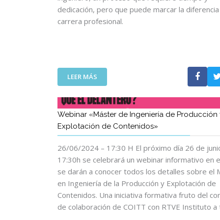
R
Í
dedicación, pero que puede marcar la diferencia
I
A
carrera profesional.
O
I
A
N
L
T
A
E
F
R
:
LEER MÁS
I
N
W
R
A
E
M
C
B
A
I
Webinar «Máster de Ingeniería de Producción 
I
:
O
Explotación de Contenidos»
N
L
N
A
A
A
26/06/2024 – 17:30 H El próximo día 26 de junio
R
S
L
R
17:30h se celebrará un webinar informativo en e
E
D
E
G
se darán a conocer todos los detalles sobre el
E
D
U
L
en Ingeniería de la Producción y Explotación de
E
R
A
Contenidos. Una iniciativa formativa fruto del co
M
I
E
de colaboración de COITT con RTVE Instituto a
P
D
F