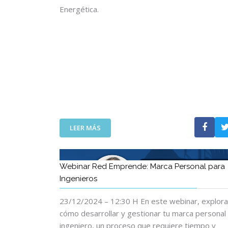
R
Energética.
E
D
E
M
P
R
E
N
D
E
:
:
LEER MÁS
D
W
E
E
L
B
Webinar Red Emprende: Marca Personal para
E
I
Ingenieros
S
N
C
A
23/12/2024 – 12:30 H En este webinar, explor
E
R
N
:
cómo desarrollar y gestionar tu marca persona
A
D
ingeniero, un proceso que requiere tiempo y