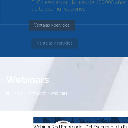
Ventajas y servicios
Webinars
/
Inicio
/
Formación
/
Webinars
Webinar Red Emprende : Del Escenario a la Fi