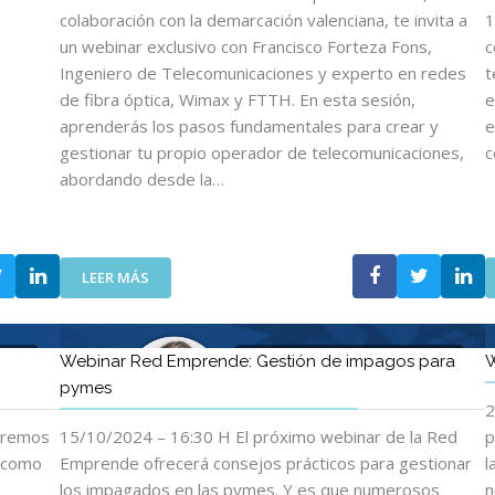
R
colaboración con la demarcación valenciana, te invita a
1
E
un webinar exclusivo con Francisco Forteza Fons,
c
D
Ingeniero de Telecomunicaciones y experto en redes
t
E
de fibra óptica, Wimax y FTTH. En esta sesión,
e
M
aprenderás los pasos fundamentales para crear y
e
P
gestionar tu propio operador de telecomunicaciones,
c
R
abordando desde la…
E
N
D
E
:
:
LEER MÁS
“
W
I
E
N
B
Webinar Red Emprende: Gestión de impagos para
W
T
I
pymes
R
N
2
O
A
aremos
15/10/2024 – 16:30 H El próximo webinar de la Red
D
p
R
U
R
l como
Emprende ofrecerá consejos prácticos para gestionar
l
C
E
los impagados en las pymes. Y es que numerosos
n