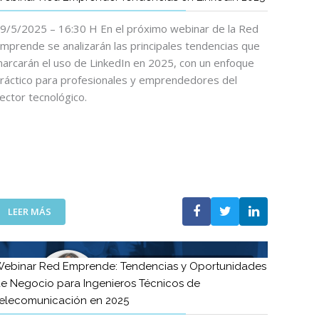
9/5/2025 – 16:30 H En el próximo webinar de la Red
mprende se analizarán las principales tendencias que
arcarán el uso de LinkedIn en 2025, con un enfoque
ráctico para profesionales y emprendedores del
ector tecnológico.
:
LEER MÁS
W
E
B
ebinar Red Emprende: Tendencias y Oportunidades
I
e Negocio para Ingenieros Técnicos de
N
elecomunicación en 2025
A
R