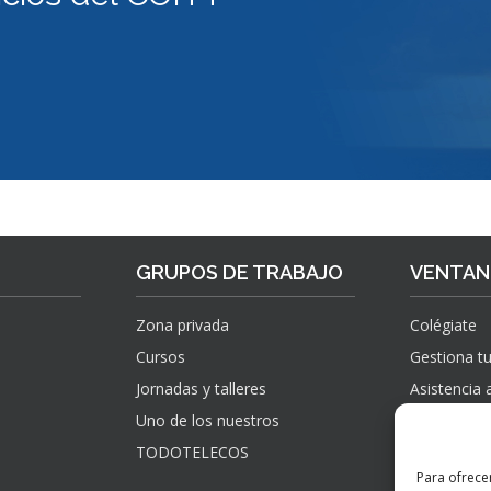
P
U
A
A
N
C
R
I
I
A
C
O
P
A
N
Y
C
E
M
I
S
E
Ó
S
N
”
GRUPOS DE TRABAJO
VENTANI
Zona privada
Colégiate
Cursos
Gestiona tu
Jornadas y talleres
Asistencia 
Uno de los nuestros
Sugerencias
información
TODOTELECOS
observacio
Para ofrece
reclamacio