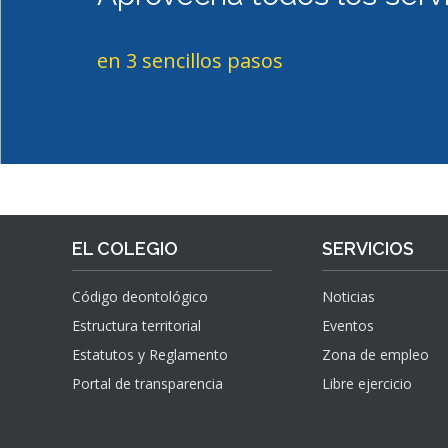
G
A
E
E
I
L
N
en 3 sencillos pasos
N
I
I
G
N
E
E
G
R
N
E
Í
I
N
A
E
I
D
R
E
E
O
R
P
S
O
R
EL COLEGIO
T
SERVICIOS
O
É
D
C
Código deontológico
Noticias
U
N
Estructura territorial
Eventos
C
I
C
C
Estatutos y Reglamento
Zona de empleo
I
O
Portal de transparencia
Libre ejercicio
Ó
D
N
E
Y
T