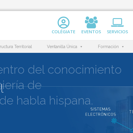
COLÉGIATE
EVENTOS
SERVICIOS
ructura Territorial
Ventanilla Única
Formación
l