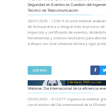
Seguridad en Eventos es Cuestión del Ingenie
Técnico de Telecomunicación
28/07/2026 – 12:00 H En este webinar analiza
de forma práctica e integral todo el proceso de
inspección y certificación de eventos, dotándote
herramientas y criterios necesarios para abord
trabajos con total solvencia técnica y rigor profe
:
LEER MÁS
W
E
B
Webinar: Día Internacional de la eficiencia ene
I
N
05/03/2025 – El COITT organiza un webinar gra
A
con el motivo del Día Internacional de la Eficienc
R