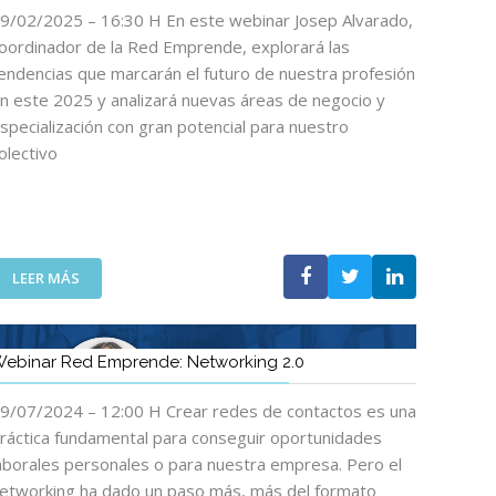
R
9/02/2025 – 16:30 H En este webinar Josep Alvarado,
E
oordinador de la Red Emprende, explorará las
D
endencias que marcarán el futuro de nuestra profesión
E
n este 2025 y analizará nuevas áreas de negocio y
M
specialización con gran potencial para nuestro
P
olectivo
R
E
N
D
E
:
:
LEER MÁS
T
W
E
E
N
B
ebinar Red Emprende: Networking 2.0
D
I
E
N
9/07/2024 – 12:00 H Crear redes de contactos es una
N
A
ráctica fundamental para conseguir oportunidades
C
R
I
R
aborales personales o para nuestra empresa. Pero el
A
E
etworking ha dado un paso más, más del formato