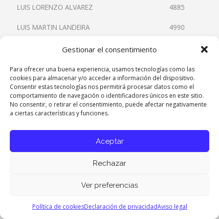
LUIS LORENZO ALVAREZ
4885
LUIS MARTIN LANDEIRA
4990
LUIS MIGUEL ALMARAZ VALDES
4787
Gestionar el consentimiento
LUIS MIGUEL GARCIA GARCIA-ROLDAN
6587
Para ofrecer una buena experiencia, usamos tecnologías como las
cookies para almacenar y/o acceder a información del dispositivo.
Consentir estas tecnologías nos permitirá procesar datos como el
LUIS PEREZ SANZ
8516
comportamiento de navegación o identificadores únicos en este sitio.
No consentir, o retirar el consentimiento, puede afectar negativamente
LUIS TRILLO MARTIN
7992
a ciertas características y funciones.
Aceptar
Distinción 50 años de Profesión
ANGEL LUIS SANZ FUERTES
4317
Rechazar
ANGEL MOLERO PEINADO
1009
Ver preferencias
ANTONIO MEDINA ROSIQUE
1119
Política de cookies
Declaración de privacidad
Aviso legal
FELIPE PALOMINO PINA
1414