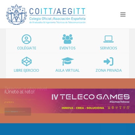
Ir
al
contenido
COLÉGIATE
EVENTOS
SERVICIOS
LIBRE EJERCICIO
AULA VIRTUAL
ZONA PRIVADA
¡Únete al reto!
¡PARTÍCIPA!
MÁS INFORMACIÓN