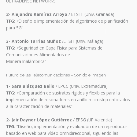
ULTRADENSE NETWORKS”
2- Alejandro Ramírez Arroyo
/ ETSIIT (Univ. Granada)
TFG:
«Diseño e Implementación de algoritmos de planificación
para 5G”
3- Antonio Tarrias Muñoz
/ETSIT (Univ. Málaga)
TFG:
«Seguridad en Capa Física para Sistemas de
Comunicaciones Alimentados de
Manera Inalámbrica”
Futuro de las Telecomunicaciones – Sonido e Imagen
1-
Sara Blázquez Bello
/ EPCC (Univ. Extremadura)
TFG:
«Comparación de sustratos rígidos y flexibles para la
implementación de resonadores en anillo microstrip enfocados
a la caracterización de materiales”
2- Jair Daynor López Gutiérrez
/ EPSG (UP Valencia)
TFG:
“Diseño, implementación y evaluación de un reproductor
basado en web para vídeo omnidireccional, siguiendo las