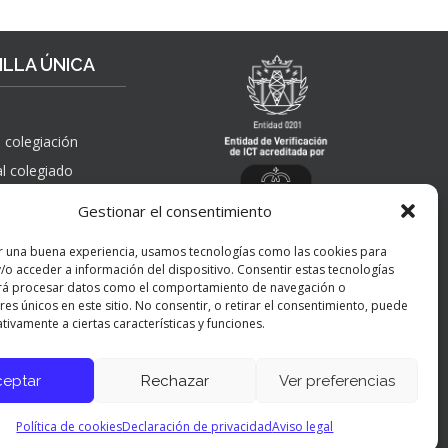
LLA ÚNICA
 colegiación
al colegiado
, solicitudes de
Gestionar el consentimiento
 pública,
nes, quejas,
r una buena experiencia, usamos tecnologías como las cookies para
nes y apelaciones
/o acceder a información del dispositivo. Consentir estas tecnologías
 ICT
rá procesar datos como el comportamiento de navegación o
res únicos en este sitio. No consentir, o retirar el consentimiento, puede
tivamente a ciertas características y funciones.
ceptar
Rechazar
Ver preferencias
Panel de preferencias cookies
Política de cookies
Declaración de privacidad
Aviso legal