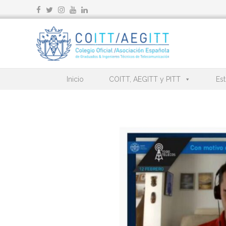
Ir
al
contenido
Inicio
COITT, AEGITT y PITT
Est