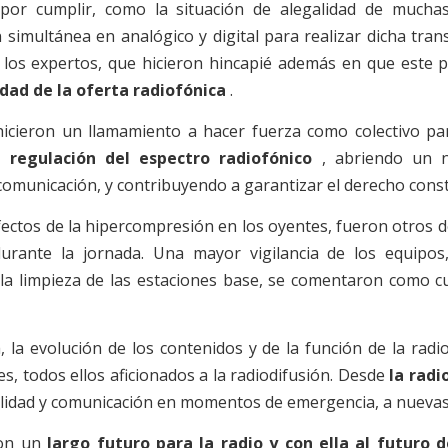
por cumplir, como la situación de alegalidad de mucha
n simultánea en analógico y digital para realizar dicha tran
 los expertos, que hicieron hincapié además en que este
dad de la oferta radiofónica
.
 hicieron un llamamiento a hacer fuerza como colectivo par
 regulación del espectro radiofónico
, abriendo un n
comunicación, y contribuyendo a garantizar el derecho consti
efectos de la hipercompresión en los oyentes, fueron otros d
urante la jornada.
Una mayor vigilancia de los equipos,
 la limpieza de las estaciones base, se comentaron como c
a, la evolución de los contenidos y de la función de la rad
es, todos ellos aficionados a la radiodifusión.
Desde
la radi
alidad y comunicación en momentos de emergencia, a nuevas
ron un
largo futuro para la radio y con ella al futuro d