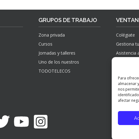
GRUPOS DE TRABAJO
VENTANI
Zona privada
Colégiate
Cursos
Gestiona tu
Jornadas y talleres
Asistencia 
Uno de los nuestros
Sugerencias
información
TODOTELECOS
observacio
Para ofrece
reclamacio
almacenar y
verificados
nos permiti
identificado
afectar nega
A