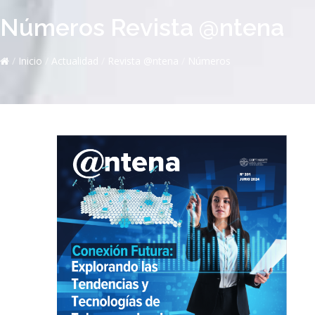
Números Revista @ntena
/
Inicio
/
Actualidad
/
Revista @ntena
/
Números