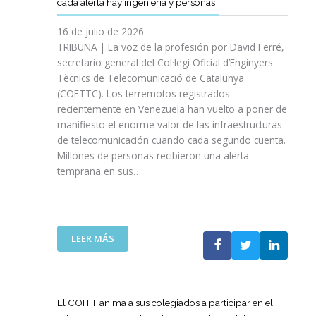
cada alerta hay ingeniería y personas
R
P
E
T
A
I
A
S
T
S
16 de julio de 2026
O
Ñ
R
I
TRIBUNA | La voz de la profesión por David Ferré,
D
A
E
N
secretario general del Col·legi Oficial d’Enginyers
E
A
F
I
L
Tècnics de Telecomunicació de Catalunya
L
U
C
I
(COETTC). Los terremotos registrados
A
E
I
N
recientemente en Venezuela han vuelto a poner de
X
R
A
I
manifiesto el enorme valor de las infraestructuras
I
Z
T
C
de telecomunicación cuando cada segundo cuenta.
I
A
I
I
Millones de personas recibieron una alerta
I
S
V
O
P
temprana en sus…
U
A
D
R
A
S
E
O
P
P
L
M
U
A
A
O
E
R
:
LEER MÁS
G
C
S
A
L
U
I
T
I
A
E
Ó
A
M
T
R
N
P
P
E
R
El COITT anima a sus colegiados a participar en el
D
O
U
C
A