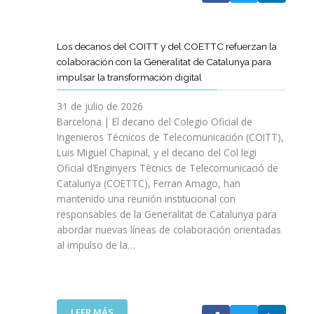
A
T
D
Los decanos del COITT y del COETTC refuerzan la
T
colaboración con la Generalitat de Catalunya para
I
impulsar la transformación digital
N
I
31 de julio de 2026
C
Barcelona | El decano del Colegio Oficial de
I
Ingenieros Técnicos de Telecomunicación (COITT),
A
Luis Miguel Chapinal, y el decano del Col legi
U
Oficial d’Enginyers Tècnics de Telecomunicació de
N
Catalunya (COETTC), Ferran Amago, han
A
mantenido una reunión institucional con
N
responsables de la Generalitat de Catalunya para
U
abordar nuevas líneas de colaboración orientadas
E
al impulso de la…
V
A
E
T
A
:
LEER MÁS