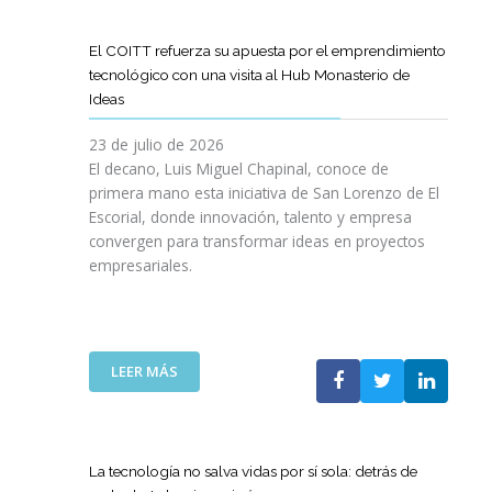
D
O
O
D
I
I
G
L
E
L
G
R
El COITT refuerza su apuesta por el emprendimiento
Á
C
I
I
A
tecnológico con una visita al Hub Monasterio de
S
A
E
T
M
Ideas
P
N
N
A
A
U
O
C
L
D
23 de julio de 2026
E
D
I
E
El decano, Luis Miguel Chapinal, conoce de
R
E
A
M
primera mano esta iniciativa de San Lorenzo de El
T
L
D
E
Escorial, donde innovación, talento y empresa
O
C
E
N
convergen para transformar ideas en proyectos
“
O
N
T
empresariales.
9
I
U
O
0
T
E
R
A
T
S
I
N
C
T
N
I
A
R
:
LEER MÁS
G
V
N
A
E
Y
E
A
S
L
N
R
C
R
C
U
S
O
E
O
E
La tecnología no salva vidas por sí sola: detrás de
A
M
D
I
V