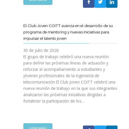
A
E
N
L
B
G
I
A
O
R
C
S
R
E
I
T
A
El Club Joven COITT avanza en el desarrollo de su
S
Ó
E
C
programa de mentoring y nuevas iniciativas para
A
N
L
I
impulsar el talento joven
C
E
Ó
O
C
N
30 de julio de 2026
N
O
C
El grupo de trabajo celebró una nueva reunión
U
M
O
para definir las próximas líneas de actuación y
N
U
N
reforzar el acompañamiento a estudiantes y
A
N
L
jóvenes profesionales de la ingeniería de
N
I
A
U
telecomunicación El Club Joven COITT celebró una
C
G
E
nueva reunión de trabajo en la que sus integrantes
A
E
V
analizaron las próximas iniciativas dirigidas a
C
N
A
fortalecer la participación de los…
I
E
E
O
R
D
N
A
I
E
L
C
S
I
:
LEER MÁS