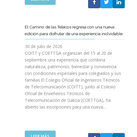
P
L
A
O
C
S
O
D
El Camino de las Telecos regresa con una nueva
N
E
edición para disfrutar de una experiencia inolvidable
L
C
A
A
30 de julio de 2026
L
N
COITT y COETTGA organizan del 15 al 20 de
L
O
septiembre una experiencia que combina
E
S
naturaleza, patrimonio, bienestar y convivencia
G
D
con condiciones especiales para colegiados y sus
A
E
D
familias El Colegio Oficial de Ingenieros Técnicos
L
A
de Telecomunicación (COITT), junto al Colexio
C
D
Oficial de Enxeñeiros Técnicos de
O
E
Telecomunicación de Galicia (COETTGA), ha
I
L
abierto las inscripciones para una nueva…
T
A
T
S
Y
E
D
M
E
:
LEER MÁS