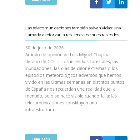
I
L
E
S
C
L
I
O
C
O
E
A
N
Las telecomunicaciones también salvan vidas: una
T
M
E
llamada a reforzar la resiliencia de nuestras redes
T
I
S
C
N
E
30 de julio de 2026
R
O
N
Artículo de opinión de Luis Miguel Chapinal,
E
D
U
decano de COITT Los incendios forestales, las
F
E
L
inundaciones, las olas de calor extremas o los
U
L
T
episodios meteorológicos adversos que hemos
E
A
R
vivido en las últimas semanas en distintos puntos
R
S
A
Z
de España nos recuerdan una realidad que, a
T
A
A
menudo, solo se hace visible cuando falla: las
E
L
N
telecomunicaciones constituyen una
L
T
L
infraestructura…
E
A
A
C
D
C
O
E
O
S
F
L
R
I
:
LEER MÁS