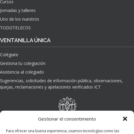
Cursos
O
Jornadas y talleres
D
E
Uno de los nuestros
L
TODOTELECOS
A
I
VENTANILLA ÚNICA
N
T
Colégiate
E
L
Gestiona tu colegiación
I
Asistencia al colegiado
G
E
Sugerencias, solicitudes de información pública, observaciones,
N
quejas, reclamaciones y apelaciones verificados ICT
C
I
A
A
R
Gestionar el consentimiento
T
I
Para ofrecer una buena experiencia, usamos tecnologías como las