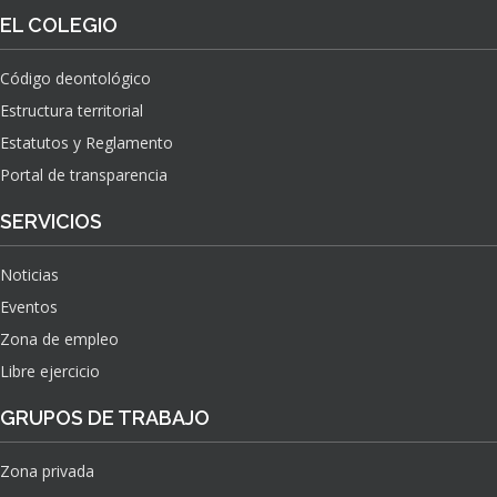
O
S
EL COLEGIO
N
O
A
N
C
Código deontológico
A
I
Estructura territorial
S
O
N
Estatutos y Reglamento
A
Portal de transparencia
L
S
SERVICIOS
O
B
Noticias
R
E
Eventos
E
Zona de empleo
L
Libre ejercicio
I
M
GRUPOS DE TRABAJO
P
A
C
Zona privada
T