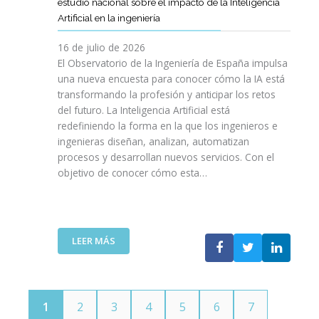
E
estudio nacional sobre el impacto de la Inteligencia
R
L
N
C
I
Artificial en la ingeniería
E
S
O
I
N
L
A
L
V
16 de julio de 2026
G
E
R
O
I
E
El Observatorio de la Ingeniería de España impulsa
M
E
G
L
N
una nueva encuesta para conocer cómo la IA está
P
L
Í
E
I
transformando la profesión y anticipar los retos
R
T
A
S
E
del futuro. La Inteligencia Artificial está
E
A
N
P
R
N
redefiniendo la forma en la que los ingenieros e
L
O
A
Í
D
ingenieras diseñan, analizan, automatizan
E
S
Ñ
A
I
procesos y desarrollan nuevos servicios. Con el
N
A
O
D
M
objetivo de conocer cómo esta…
T
L
L
E
I
O
V
A
T
E
J
A
”
E
N
O
V
L
T
V
I
:
LEER MÁS
E
O
E
D
E
C
T
N
A
L
O
E
S
C
M
C
P
O
U
N
1
2
3
4
5
6
7
O
I
N