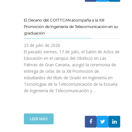
A
U
A
X
R
L
L
E
P
T
L
S
N
E
Í
A
El Decano del COITTCAN acompaña a la XIII
A
E
R
C
M
Promoción de Ingeniería de Telecomunicación en su
R
L
I
U
A
graduación
L
D
E
L
D
A
E
N
O
A
23 de julio de 2026
T
S
C
D
A
El pasado viernes, 17 de julio, el Salón de Actos de
R
A
I
E
R
Educación en el campus del Obelisco en Las
A
R
A
O
E
Palmas de Gran Canaria, acogió la ceremonia de
N
R
I
P
F
entrega de orlas de la XIII Promoción de
S
O
N
I
O
F
estudiantes del título de Grado en Ingeniería en
L
O
N
R
O
L
Tecnologías de la Telecomunicación de la Escuela
L
I
Z
R
O
de Ingeniería de Telecomunicación y…
V
Ó
A
M
D
I
N
R
A
E
D
D
L
C
S
A
E
A
I
U
B
N
:
R
LEER MÁS
Ó
P
L
I
E
E
N
R
E
C
L
S