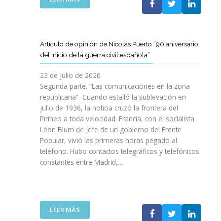
I
T
T
E
Ó
A
A
L
N
M
T
C
P
B
D
L
A
Artículo de opinión de Nicolás Puerto “90 aniversario
I
E
U
R
del inicio de la guerra civil española”
É
C
B
A
N
A
J
D
23 de julio de 2026
S
T
O
I
Segunda parte. “Las comunicaciones en la zona
A
A
V
S
republicana“ Cuando estalló la sublevación en
L
L
E
F
julio de 1936, la noticia cruzó la frontera del
V
U
N
R
Pirineo a toda velocidad. Francia, con el socialista
A
N
C
U
Léon Blum de jefe de un gobierno del Frente
N
Y
O
T
V
Popular, vivió las primeras horas pegado al
A
I
A
I
teléfono. Hubo contactos telegráficos y telefónicos
P
T
R
D
constantes entre Madrid,…
A
T
D
A
R
A
E
S
A
V
U
:
I
A
N
U
M
N
A
:
LEER MÁS
N
P
Z
E
A