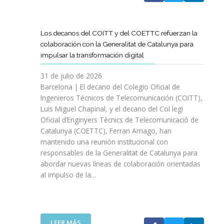
A
T
D
Los decanos del COITT y del COETTC refuerzan la
T
colaboración con la Generalitat de Catalunya para
I
impulsar la transformación digital
N
I
31 de julio de 2026
C
Barcelona | El decano del Colegio Oficial de
I
Ingenieros Técnicos de Telecomunicación (COITT),
A
Luis Miguel Chapinal, y el decano del Col legi
U
Oficial d’Enginyers Tècnics de Telecomunicació de
N
Catalunya (COETTC), Ferran Amago, han
A
mantenido una reunión institucional con
N
responsables de la Generalitat de Catalunya para
U
abordar nuevas líneas de colaboración orientadas
E
al impulso de la…
V
A
E
T
A
:
LEER MÁS