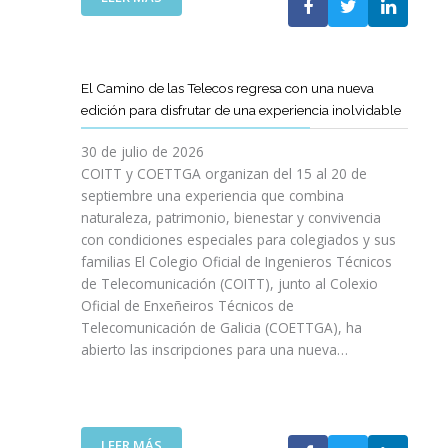
P
L
A
O
C
S
O
D
El Camino de las Telecos regresa con una nueva
N
E
edición para disfrutar de una experiencia inolvidable
L
C
A
A
30 de julio de 2026
L
N
COITT y COETTGA organizan del 15 al 20 de
L
O
septiembre una experiencia que combina
E
S
naturaleza, patrimonio, bienestar y convivencia
G
D
con condiciones especiales para colegiados y sus
A
E
D
familias El Colegio Oficial de Ingenieros Técnicos
L
A
de Telecomunicación (COITT), junto al Colexio
C
D
Oficial de Enxeñeiros Técnicos de
O
E
Telecomunicación de Galicia (COETTGA), ha
I
L
abierto las inscripciones para una nueva…
T
A
T
S
Y
E
D
M
E
:
LEER MÁS