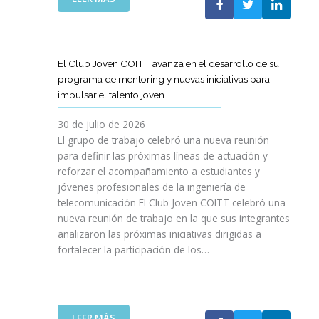
A
E
N
L
B
G
I
A
O
R
C
S
R
E
I
T
A
El Club Joven COITT avanza en el desarrollo de su
S
Ó
E
C
programa de mentoring y nuevas iniciativas para
A
N
L
I
impulsar el talento joven
C
E
Ó
O
C
N
30 de julio de 2026
N
O
C
El grupo de trabajo celebró una nueva reunión
U
M
O
para definir las próximas líneas de actuación y
N
U
N
reforzar el acompañamiento a estudiantes y
A
N
L
jóvenes profesionales de la ingeniería de
N
I
A
U
telecomunicación El Club Joven COITT celebró una
C
G
E
nueva reunión de trabajo en la que sus integrantes
A
E
V
analizaron las próximas iniciativas dirigidas a
C
N
A
fortalecer la participación de los…
I
E
E
O
R
D
N
A
I
E
L
C
S
I
:
LEER MÁS