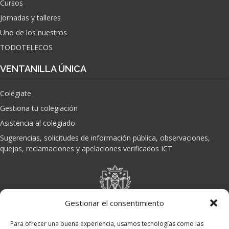
Cursos
O
Jornadas y talleres
D
E
Uno de los nuestros
L
TODOTELECOS
A
I
VENTANILLA ÚNICA
N
T
Colégiate
E
L
Gestiona tu colegiación
I
Asistencia al colegiado
G
E
Sugerencias, solicitudes de información pública, observaciones,
N
quejas, reclamaciones y apelaciones verificados ICT
C
I
A
A
R
Gestionar el consentimiento
T
I
Para ofrecer una buena experiencia, usamos tecnologías como las