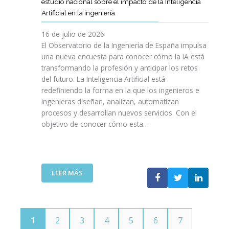
E
estudio nacional sobre el impacto de la Inteligencia
R
L
N
C
I
Artificial en la ingeniería
E
S
O
I
N
L
A
L
V
16 de julio de 2026
G
E
R
O
I
E
El Observatorio de la Ingeniería de España impulsa
M
E
G
L
N
una nueva encuesta para conocer cómo la IA está
P
L
Í
E
I
transformando la profesión y anticipar los retos
R
T
A
S
E
del futuro. La Inteligencia Artificial está
E
A
N
P
R
N
redefiniendo la forma en la que los ingenieros e
L
O
A
Í
D
ingenieras diseñan, analizan, automatizan
E
S
Ñ
A
I
procesos y desarrollan nuevos servicios. Con el
N
A
O
D
M
objetivo de conocer cómo esta…
T
L
L
E
I
O
V
A
T
E
J
A
”
E
N
O
V
L
T
V
I
:
LEER MÁS
E
O
E
D
E
C
T
N
A
L
O
E
S
C
M
C
P
O
U
N
1
2
3
4
5
6
7
O
I
N