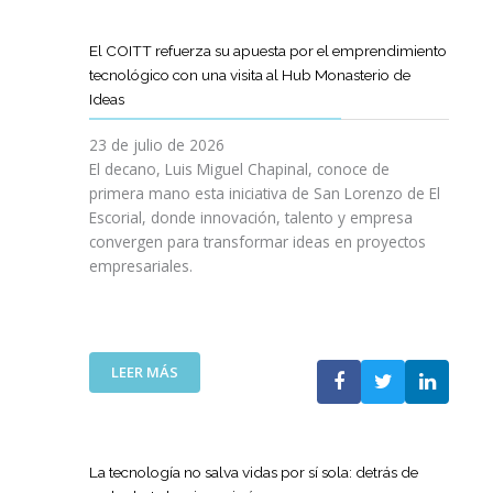
D
O
O
D
I
I
G
L
E
L
G
R
El COITT refuerza su apuesta por el emprendimiento
Á
C
I
I
A
tecnológico con una visita al Hub Monasterio de
S
A
E
T
M
Ideas
P
N
N
A
A
U
O
C
L
D
23 de julio de 2026
E
D
I
E
El decano, Luis Miguel Chapinal, conoce de
R
E
A
M
primera mano esta iniciativa de San Lorenzo de El
T
L
D
E
Escorial, donde innovación, talento y empresa
O
C
E
N
convergen para transformar ideas en proyectos
“
O
N
T
empresariales.
9
I
U
O
0
T
E
R
A
T
S
I
N
C
T
N
I
A
R
:
LEER MÁS
G
V
N
A
E
Y
E
A
S
L
N
R
C
R
C
U
S
O
E
O
E
La tecnología no salva vidas por sí sola: detrás de
A
M
D
I
V