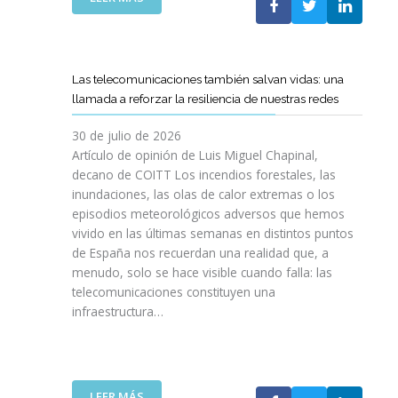
I
L
E
S
C
L
I
O
C
O
E
A
N
Las telecomunicaciones también salvan vidas: una
T
M
E
llamada a reforzar la resiliencia de nuestras redes
T
I
S
C
N
E
30 de julio de 2026
R
O
N
Artículo de opinión de Luis Miguel Chapinal,
E
D
U
decano de COITT Los incendios forestales, las
F
E
L
inundaciones, las olas de calor extremas o los
U
L
T
episodios meteorológicos adversos que hemos
E
A
R
vivido en las últimas semanas en distintos puntos
R
S
A
Z
de España nos recuerdan una realidad que, a
T
A
A
menudo, solo se hace visible cuando falla: las
E
L
N
telecomunicaciones constituyen una
L
T
L
infraestructura…
E
A
A
C
D
C
O
E
O
S
F
L
R
I
:
LEER MÁS