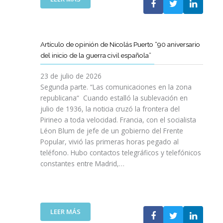
I
T
T
E
Ó
A
A
L
N
M
T
C
P
B
D
L
A
Artículo de opinión de Nicolás Puerto “90 aniversario
I
E
U
R
del inicio de la guerra civil española”
É
C
B
A
N
A
J
D
23 de julio de 2026
S
T
O
I
Segunda parte. “Las comunicaciones en la zona
A
A
V
S
republicana“ Cuando estalló la sublevación en
L
L
E
F
julio de 1936, la noticia cruzó la frontera del
V
U
N
R
Pirineo a toda velocidad. Francia, con el socialista
A
N
C
U
Léon Blum de jefe de un gobierno del Frente
N
Y
O
T
V
Popular, vivió las primeras horas pegado al
A
I
A
I
teléfono. Hubo contactos telegráficos y telefónicos
P
T
R
D
constantes entre Madrid,…
A
T
D
A
R
A
E
S
A
V
U
:
I
A
N
U
M
N
A
:
LEER MÁS
N
P
Z
E
A