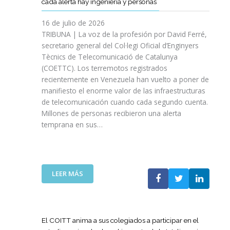
cada alerta hay ingeniería y personas
R
P
E
T
A
I
A
S
T
S
16 de julio de 2026
O
Ñ
R
I
TRIBUNA | La voz de la profesión por David Ferré,
D
A
E
N
secretario general del Col·legi Oficial d’Enginyers
E
A
F
I
L
Tècnics de Telecomunicació de Catalunya
L
U
C
I
(COETTC). Los terremotos registrados
A
E
I
N
recientemente en Venezuela han vuelto a poner de
X
R
A
I
manifiesto el enorme valor de las infraestructuras
I
Z
T
C
de telecomunicación cuando cada segundo cuenta.
I
A
I
I
Millones de personas recibieron una alerta
I
S
V
O
P
temprana en sus…
U
A
D
R
A
S
E
O
P
P
L
M
U
A
A
O
E
R
:
LEER MÁS
G
C
S
A
L
U
I
T
I
A
E
Ó
A
M
T
R
N
P
P
E
R
El COITT anima a sus colegiados a participar en el
D
O
U
C
A