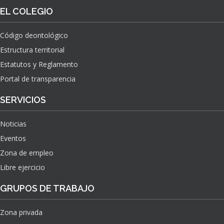
O
S
EL COLEGIO
N
O
A
N
C
Código deontológico
A
I
Estructura territorial
S
O
N
Estatutos y Reglamento
A
Portal de transparencia
L
S
SERVICIOS
O
B
Noticias
R
E
Eventos
E
Zona de empleo
L
Libre ejercicio
I
M
GRUPOS DE TRABAJO
P
A
C
Zona privada
T