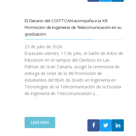
A
U
A
X
R
L
L
E
P
T
L
S
N
E
Í
A
El Decano del COITTCAN acompaña a la XIII
A
E
R
C
M
Promoción de Ingeniería de Telecomunicación en su
R
L
I
U
A
graduación
L
D
E
L
D
A
E
N
O
A
23 de julio de 2026
T
S
C
D
A
El pasado viernes, 17 de julio, el Salón de Actos de
R
A
I
E
R
Educación en el campus del Obelisco en Las
A
R
A
O
E
Palmas de Gran Canaria, acogió la ceremonia de
N
R
I
P
F
entrega de orlas de la XIII Promoción de
S
O
N
I
O
F
estudiantes del título de Grado en Ingeniería en
L
O
N
R
O
L
Tecnologías de la Telecomunicación de la Escuela
L
I
Z
R
O
de Ingeniería de Telecomunicación y…
V
Ó
A
M
D
I
N
R
A
E
D
D
L
C
S
A
E
A
I
U
B
N
:
R
LEER MÁS
Ó
P
L
I
E
E
N
R
E
C
L
S