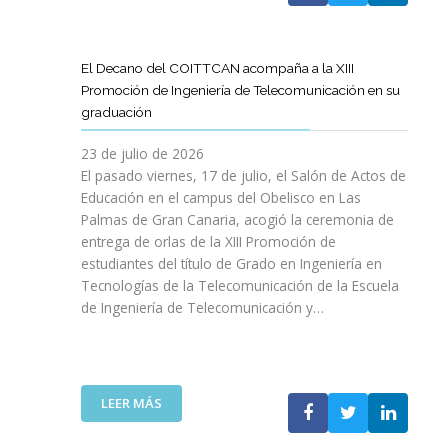
A
U
A
X
R
L
L
E
P
T
L
S
N
E
Í
A
El Decano del COITTCAN acompaña a la XIII
A
E
R
C
M
Promoción de Ingeniería de Telecomunicación en su
R
L
I
U
A
graduación
L
D
E
L
D
A
E
N
O
A
23 de julio de 2026
T
S
C
D
A
El pasado viernes, 17 de julio, el Salón de Actos de
R
A
I
E
R
Educación en el campus del Obelisco en Las
A
R
A
O
E
Palmas de Gran Canaria, acogió la ceremonia de
N
R
I
P
F
entrega de orlas de la XIII Promoción de
S
O
N
I
O
F
estudiantes del título de Grado en Ingeniería en
L
O
N
R
O
L
Tecnologías de la Telecomunicación de la Escuela
L
I
Z
R
O
de Ingeniería de Telecomunicación y…
V
Ó
A
M
D
I
N
R
A
E
D
D
L
C
S
A
E
A
I
U
B
N
:
R
LEER MÁS
Ó
P
L
I
E
E
N
R
E
C
L
S