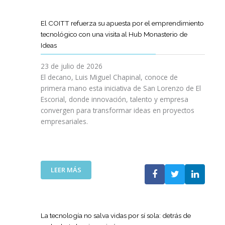
D
O
O
D
I
I
G
L
E
L
G
R
El COITT refuerza su apuesta por el emprendimiento
Á
C
I
I
A
tecnológico con una visita al Hub Monasterio de
S
A
E
T
M
Ideas
P
N
N
A
A
U
O
C
L
D
23 de julio de 2026
E
D
I
E
El decano, Luis Miguel Chapinal, conoce de
R
E
A
M
primera mano esta iniciativa de San Lorenzo de El
T
L
D
E
Escorial, donde innovación, talento y empresa
O
C
E
N
convergen para transformar ideas en proyectos
“
O
N
T
empresariales.
9
I
U
O
0
T
E
R
A
T
S
I
N
C
T
N
I
A
R
:
LEER MÁS
G
V
N
A
E
Y
E
A
S
L
N
R
C
R
C
U
S
O
E
O
E
La tecnología no salva vidas por sí sola: detrás de
A
M
D
I
V