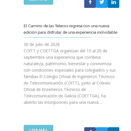
P
L
A
O
C
S
O
D
El Camino de las Telecos regresa con una nueva
N
E
edición para disfrutar de una experiencia inolvidable
L
C
A
A
30 de julio de 2026
L
N
COITT y COETTGA organizan del 15 al 20 de
L
O
septiembre una experiencia que combina
E
S
naturaleza, patrimonio, bienestar y convivencia
G
D
con condiciones especiales para colegiados y sus
A
E
D
familias El Colegio Oficial de Ingenieros Técnicos
L
A
de Telecomunicación (COITT), junto al Colexio
C
D
Oficial de Enxeñeiros Técnicos de
O
E
Telecomunicación de Galicia (COETTGA), ha
I
L
abierto las inscripciones para una nueva…
T
A
T
S
Y
E
D
M
E
:
LEER MÁS