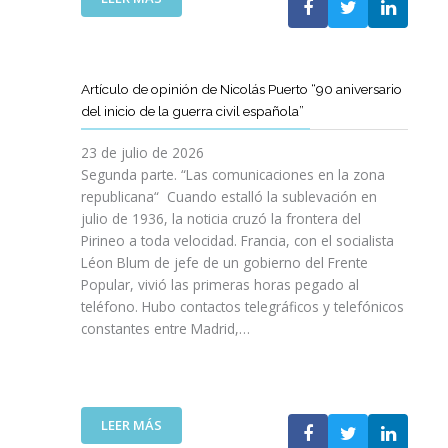
I
T
T
E
Ó
A
A
L
N
M
T
C
P
B
D
L
A
Artículo de opinión de Nicolás Puerto “90 aniversario
I
E
U
R
del inicio de la guerra civil española”
É
C
B
A
N
A
J
D
23 de julio de 2026
S
T
O
I
Segunda parte. “Las comunicaciones en la zona
A
A
V
S
republicana“ Cuando estalló la sublevación en
L
L
E
F
julio de 1936, la noticia cruzó la frontera del
V
U
N
R
Pirineo a toda velocidad. Francia, con el socialista
A
N
C
U
Léon Blum de jefe de un gobierno del Frente
N
Y
O
T
V
Popular, vivió las primeras horas pegado al
A
I
A
I
teléfono. Hubo contactos telegráficos y telefónicos
P
T
R
D
constantes entre Madrid,…
A
T
D
A
R
A
E
S
A
V
U
:
I
A
N
U
M
N
A
:
LEER MÁS
N
P
Z
E
A