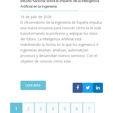
E
estudio nacional sobre el impacto de la Inteligencia
R
L
N
C
I
Artificial en la ingeniería
E
S
O
I
N
L
A
L
V
16 de julio de 2026
G
E
R
O
I
E
El Observatorio de la Ingeniería de España impulsa
M
E
G
L
N
una nueva encuesta para conocer cómo la IA está
P
L
Í
E
I
transformando la profesión y anticipar los retos
R
T
A
S
E
del futuro. La Inteligencia Artificial está
E
A
N
P
R
N
redefiniendo la forma en la que los ingenieros e
L
O
A
Í
D
ingenieras diseñan, analizan, automatizan
E
S
Ñ
A
I
procesos y desarrollan nuevos servicios. Con el
N
A
O
D
M
objetivo de conocer cómo esta…
T
L
L
E
I
O
V
A
T
E
J
A
”
E
N
O
V
L
T
V
I
:
LEER MÁS
E
O
E
D
E
C
T
N
A
L
O
E
S
C
M
C
P
O
U
N
1
2
3
4
5
6
7
O
I
N