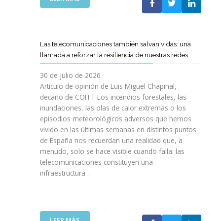
I
L
E
S
C
L
I
O
C
O
E
A
N
Las telecomunicaciones también salvan vidas: una
T
M
E
llamada a reforzar la resiliencia de nuestras redes
T
I
S
C
N
E
30 de julio de 2026
R
O
N
Artículo de opinión de Luis Miguel Chapinal,
E
D
U
decano de COITT Los incendios forestales, las
F
E
L
inundaciones, las olas de calor extremas o los
U
L
T
episodios meteorológicos adversos que hemos
E
A
R
vivido en las últimas semanas en distintos puntos
R
S
A
Z
de España nos recuerdan una realidad que, a
T
A
A
menudo, solo se hace visible cuando falla: las
E
L
N
telecomunicaciones constituyen una
L
T
L
infraestructura…
E
A
A
C
D
C
O
E
O
S
F
L
R
I
:
LEER MÁS