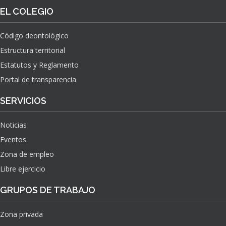
O
S
EL COLEGIO
N
O
A
N
C
Código deontológico
A
I
Estructura territorial
S
O
N
Estatutos y Reglamento
A
Portal de transparencia
L
S
SERVICIOS
O
B
Noticias
R
E
Eventos
E
Zona de empleo
L
Libre ejercicio
I
M
GRUPOS DE TRABAJO
P
A
C
Zona privada
T