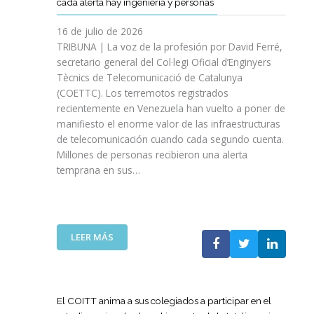
cada alerta hay ingeniería y personas
R
P
E
T
A
I
A
S
T
S
16 de julio de 2026
O
Ñ
R
I
TRIBUNA | La voz de la profesión por David Ferré,
D
A
E
N
secretario general del Col·legi Oficial d’Enginyers
E
A
F
I
L
Tècnics de Telecomunicació de Catalunya
L
U
C
I
(COETTC). Los terremotos registrados
A
E
I
N
recientemente en Venezuela han vuelto a poner de
X
R
A
I
manifiesto el enorme valor de las infraestructuras
I
Z
T
C
de telecomunicación cuando cada segundo cuenta.
I
A
I
I
Millones de personas recibieron una alerta
I
S
V
O
P
temprana en sus…
U
A
D
R
A
S
E
O
P
P
L
M
U
A
A
O
E
R
:
LEER MÁS
G
C
S
A
L
U
I
T
I
A
E
Ó
A
M
T
R
N
P
P
E
R
El COITT anima a sus colegiados a participar en el
D
O
U
C
A