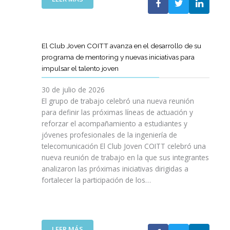
A
E
N
L
B
G
I
A
O
R
C
S
R
E
I
T
A
El Club Joven COITT avanza en el desarrollo de su
S
Ó
E
C
programa de mentoring y nuevas iniciativas para
A
N
L
I
impulsar el talento joven
C
E
Ó
O
C
N
30 de julio de 2026
N
O
C
El grupo de trabajo celebró una nueva reunión
U
M
O
para definir las próximas líneas de actuación y
N
U
N
reforzar el acompañamiento a estudiantes y
A
N
L
jóvenes profesionales de la ingeniería de
N
I
A
U
telecomunicación El Club Joven COITT celebró una
C
G
E
nueva reunión de trabajo en la que sus integrantes
A
E
V
analizaron las próximas iniciativas dirigidas a
C
N
A
fortalecer la participación de los…
I
E
E
O
R
D
N
A
I
E
L
C
S
I
:
LEER MÁS