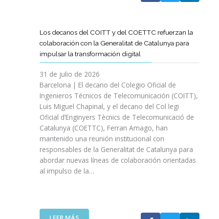
A
T
D
Los decanos del COITT y del COETTC refuerzan la
T
colaboración con la Generalitat de Catalunya para
I
impulsar la transformación digital
N
I
31 de julio de 2026
C
Barcelona | El decano del Colegio Oficial de
I
Ingenieros Técnicos de Telecomunicación (COITT),
A
Luis Miguel Chapinal, y el decano del Col legi
U
Oficial d’Enginyers Tècnics de Telecomunicació de
N
Catalunya (COETTC), Ferran Amago, han
A
mantenido una reunión institucional con
N
responsables de la Generalitat de Catalunya para
U
abordar nuevas líneas de colaboración orientadas
E
al impulso de la…
V
A
E
T
A
:
LEER MÁS