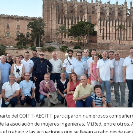
parte del COITT-AEGITT participaron numerosos compañero
e la asociación de mujeres ingenieras, Mi.Red, entre otros. 
as el trabajo y las actuaciones que se llevan a cabo desde cad