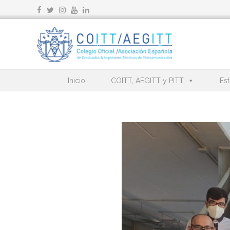
Ir
al
contenido
Inicio
COITT, AEGITT y PITT
Est