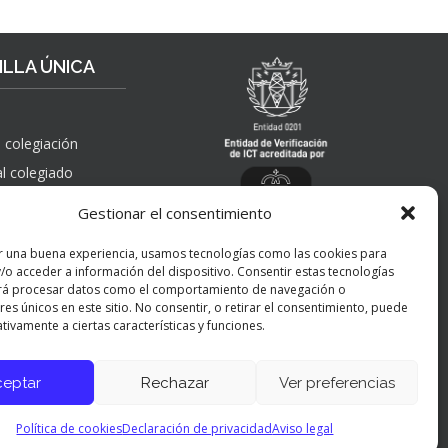
LLA ÚNICA
 colegiación
al colegiado
, solicitudes de
Gestionar el consentimiento
 pública,
nes, quejas,
r una buena experiencia, usamos tecnologías como las cookies para
nes y apelaciones
/o acceder a información del dispositivo. Consentir estas tecnologías
 ICT
rá procesar datos como el comportamiento de navegación o
res únicos en este sitio. No consentir, o retirar el consentimiento, puede
tivamente a ciertas características y funciones.
ceptar
Rechazar
Ver preferencias
Panel de preferencias cookies
Política de cookies
Declaración de privacidad
Aviso legal