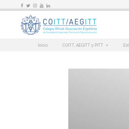
Ir
al
contenido
Inicio
COITT, AEGITT y PITT
Est