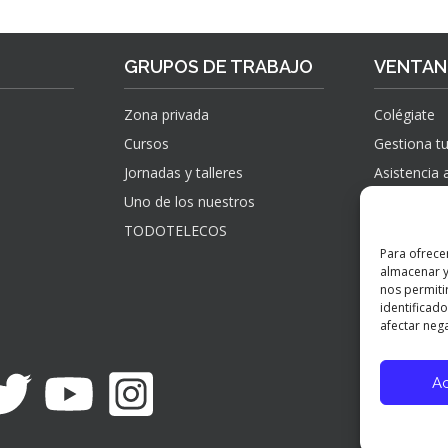
GRUPOS DE TRABAJO
VENTANI
Zona privada
Colégiate
Cursos
Gestiona tu
Jornadas y talleres
Asistencia 
Uno de los nuestros
Sugerencias
información
TODOTELECOS
observacio
Para ofrece
reclamacio
almacenar y
verificados
nos permiti
identificado
afectar nega
A