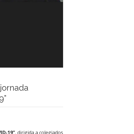
 jornada
9”
VID-19”
, dirigida a colegiados