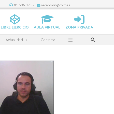
91 536 37 87
recepcion@coitt.es
LIBRE EJERCICIO
AULA VIRTUAL
ZONA PRIVADA
Buscar
☰
Actualidad
Contacta