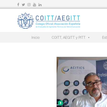
Ir
al
contenido
Inicio
COITT, AEGITT y PITT
Est