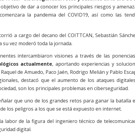
l objetivo de dar a conocer los principales riesgos y amena
 comenzara la pandemia del COVID19, así como las tende
corrió a cargo del decano del COITTCAN, Sebastián Sánchez
a su vez moderó toda la jornada.
onentes intercambiaron visiones a través de las ponenci
ológicos actualmente
, aportando experiencias y solucion
 Raquel de Amuedo, Paco Jaén, Rodrigo Melián y Pablo Esc
gionales, destacó que el aumento de los ataques digitales
ociedad, son los principales problemas en ciberseguridad.
eñalar que uno de los grandes retos para ganar la batalla e
de los peligros a los que se está expuesto en internet.
la labor de la figura del ingeniero técnico de telecomunica
uridad digital.