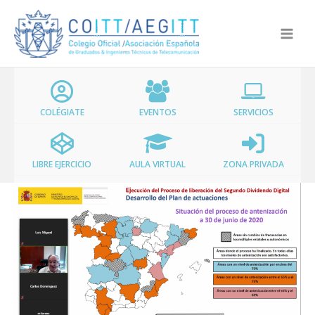
Ir
al
contenido
COLÉGIATE
EVENTOS
SERVICIOS
LIBRE EJERCICIO
AULA VIRTUAL
ZONA PRIVADA