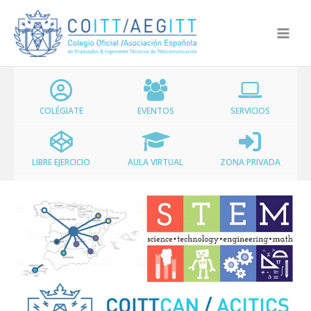
Ir
al
contenido
COLÉGIATE
EVENTOS
SERVICIOS
LIBRE EJERCICIO
AULA VIRTUAL
ZONA PRIVADA