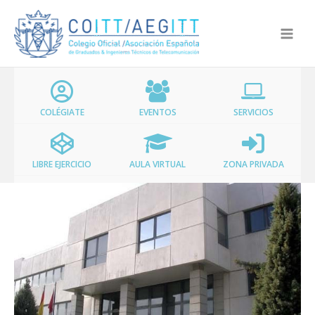
Ir
al
contenido
COLÉGIATE
EVENTOS
SERVICIOS
LIBRE EJERCICIO
AULA VIRTUAL
ZONA PRIVADA