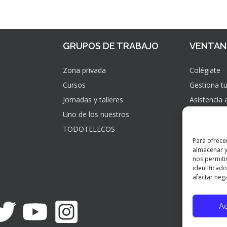
GRUPOS DE TRABAJO
VENTANI
Zona privada
Colégiate
Cursos
Gestiona tu
Jornadas y talleres
Asistencia 
Uno de los nuestros
Sugerencias
información
TODOTELECOS
observacio
Para ofrece
reclamacio
almacenar y
verificados
nos permiti
identificado
afectar nega
A