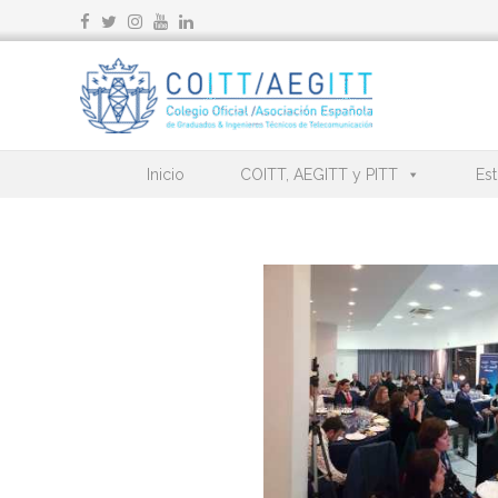
Ir
al
contenido
Inicio
COITT, AEGITT y PITT
Est