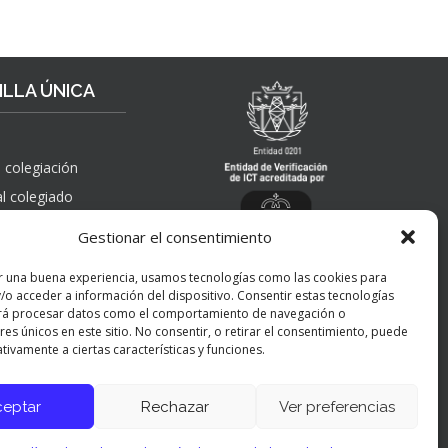
LLA ÚNICA
 colegiación
al colegiado
, solicitudes de
Gestionar el consentimiento
 pública,
nes, quejas,
r una buena experiencia, usamos tecnologías como las cookies para
nes y apelaciones
/o acceder a información del dispositivo. Consentir estas tecnologías
 ICT
rá procesar datos como el comportamiento de navegación o
res únicos en este sitio. No consentir, o retirar el consentimiento, puede
tivamente a ciertas características y funciones.
ceptar
Rechazar
Ver preferencias
Panel de preferencias cookies