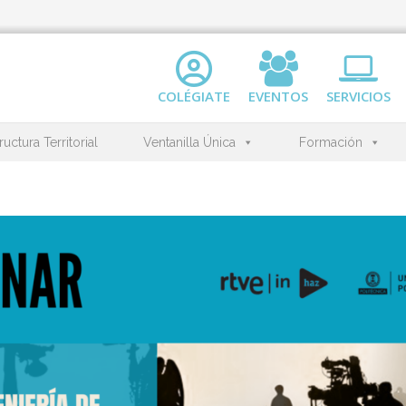
COLÉGIATE
EVENTOS
SERVICIOS
ructura Territorial
Ventanilla Única
Formación