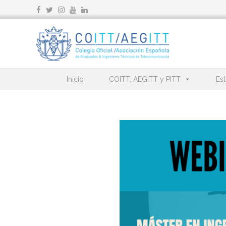
Ir
al
contenido
Inicio
COITT, AEGITT y PITT
Est