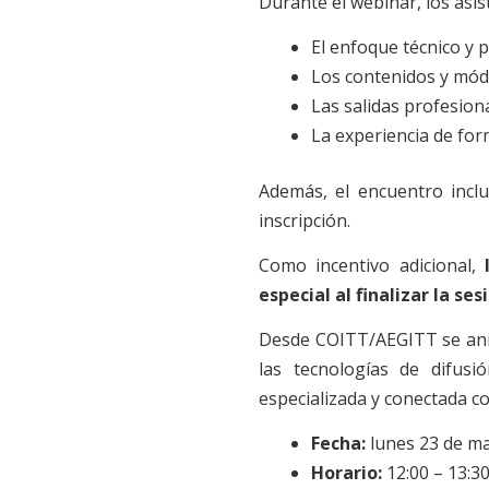
Durante el webinar, los asi
El enfoque técnico y 
Los contenidos y mód
Las salidas profesiona
La experiencia de fo
Además, el encuentro incl
inscripción.
Como incentivo adicional,
especial al finalizar la ses
Desde COITT/AEGITT se anima
las tecnologías de difus
especializada y conectada co
Fecha:
lunes 23 de m
Horario:
12:00 – 13:30