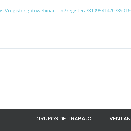
ps://register.gotowebinar.com/register/78109541470789016
GRUPOS DE TRABAJO
VENTANI