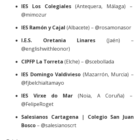
IES Los Colegiales
(Antequera, Málaga) –
@mimozur
IES Ramón y Cajal
(Albacete) – @rosamonasor
I.E.S. Oretania Linares
(Jaén) –
@englishwithleonor)
CIPFP La Torreta
(Elche) – @scebollada
IES Domingo Valdivieso
(Mazarrón, Murcia) –
@fjbelchialtamayo
IES Virxe do Mar
(Noia, A Coruña) –
@FelipeRoget
Salesianos Cartagena | Colegio San Juan
Bosco
– @salesianoscrt