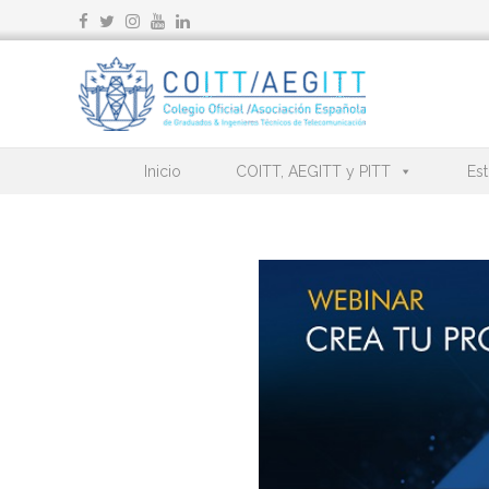
Ir
al
contenido
Inicio
COITT, AEGITT y PITT
Est