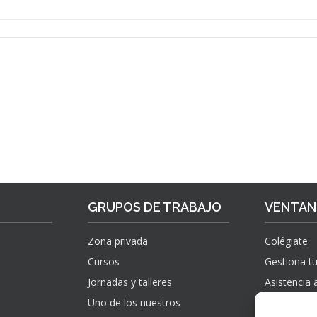
GRUPOS DE TRABAJO
VENTANI
Zona privada
Colégiate
Cursos
Gestiona tu
Jornadas y talleres
Asistencia 
Uno de los nuestros
Sugerencias