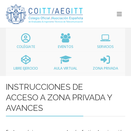
Ir
al
contenido
COLÉGIATE
EVENTOS
SERVICIOS
LIBRE EJERCICIO
AULA VIRTUAL
ZONA PRIVADA
INSTRUCCIONES DE
ACCESO A ZONA PRIVADA Y
AVANCES