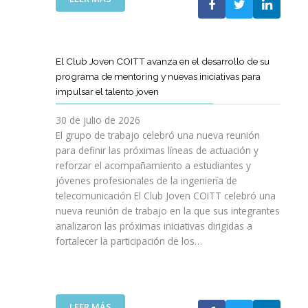
A
E
N
L
B
G
I
A
O
R
C
S
R
E
I
T
A
El Club Joven COITT avanza en el desarrollo de su
S
Ó
E
C
programa de mentoring y nuevas iniciativas para
A
N
L
I
impulsar el talento joven
C
E
Ó
O
C
N
30 de julio de 2026
N
O
C
El grupo de trabajo celebró una nueva reunión
U
M
O
para definir las próximas líneas de actuación y
N
U
N
reforzar el acompañamiento a estudiantes y
A
N
L
jóvenes profesionales de la ingeniería de
N
I
A
U
telecomunicación El Club Joven COITT celebró una
C
G
E
nueva reunión de trabajo en la que sus integrantes
A
E
V
analizaron las próximas iniciativas dirigidas a
C
N
A
fortalecer la participación de los…
I
E
E
O
R
D
N
A
I
E
L
C
S
I
:
LEER MÁS