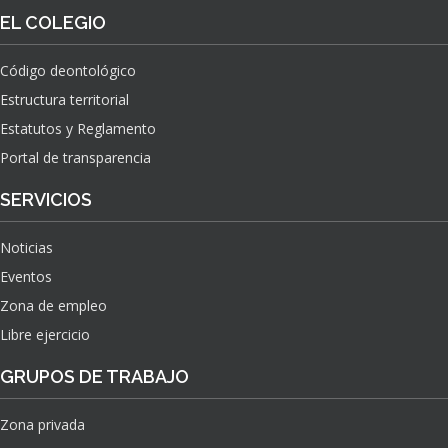
O
S
EL COLEGIO
N
O
A
N
C
Código deontológico
A
I
Estructura territorial
S
O
N
Estatutos y Reglamento
A
Portal de transparencia
L
S
SERVICIOS
O
B
Noticias
R
E
Eventos
E
Zona de empleo
L
Libre ejercicio
I
M
GRUPOS DE TRABAJO
P
A
C
Zona privada
T