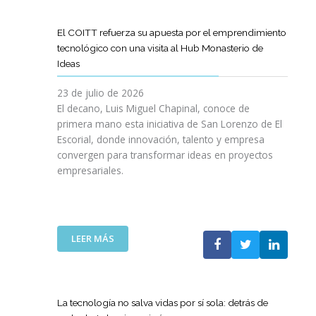
D
O
O
D
I
I
G
L
E
L
G
R
El COITT refuerza su apuesta por el emprendimiento
Á
C
I
I
A
tecnológico con una visita al Hub Monasterio de
S
A
E
T
M
Ideas
P
N
N
A
A
U
O
C
L
D
23 de julio de 2026
E
D
I
E
El decano, Luis Miguel Chapinal, conoce de
R
E
A
M
primera mano esta iniciativa de San Lorenzo de El
T
L
D
E
Escorial, donde innovación, talento y empresa
O
C
E
N
convergen para transformar ideas en proyectos
“
O
N
T
empresariales.
9
I
U
O
0
T
E
R
A
T
S
I
N
C
T
N
I
A
R
:
LEER MÁS
G
V
N
A
E
Y
E
A
S
L
N
R
C
R
C
U
S
O
E
O
E
La tecnología no salva vidas por sí sola: detrás de
A
M
D
I
V