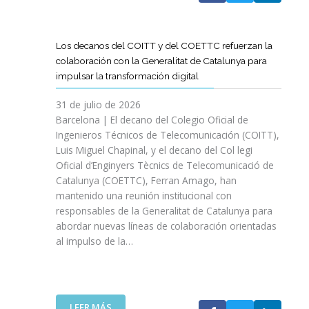
A
T
D
Los decanos del COITT y del COETTC refuerzan la
T
colaboración con la Generalitat de Catalunya para
I
impulsar la transformación digital
N
I
31 de julio de 2026
C
Barcelona | El decano del Colegio Oficial de
I
Ingenieros Técnicos de Telecomunicación (COITT),
A
Luis Miguel Chapinal, y el decano del Col legi
U
Oficial d’Enginyers Tècnics de Telecomunicació de
N
Catalunya (COETTC), Ferran Amago, han
A
mantenido una reunión institucional con
N
responsables de la Generalitat de Catalunya para
U
abordar nuevas líneas de colaboración orientadas
E
al impulso de la…
V
A
E
T
A
:
LEER MÁS