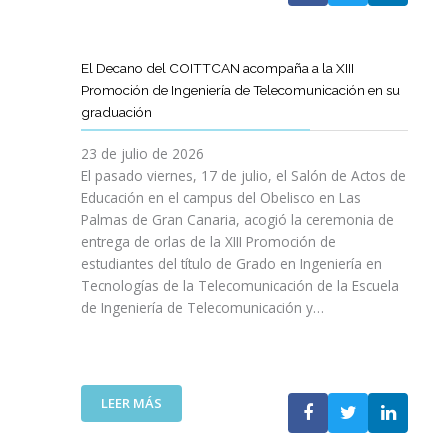
A
U
A
X
R
L
L
E
P
T
L
S
N
E
Í
A
El Decano del COITTCAN acompaña a la XIII
A
E
R
C
M
Promoción de Ingeniería de Telecomunicación en su
R
L
I
U
A
graduación
L
D
E
L
D
A
E
N
O
A
23 de julio de 2026
T
S
C
D
A
El pasado viernes, 17 de julio, el Salón de Actos de
R
A
I
E
R
Educación en el campus del Obelisco en Las
A
R
A
O
E
Palmas de Gran Canaria, acogió la ceremonia de
N
R
I
P
F
entrega de orlas de la XIII Promoción de
S
O
N
I
O
F
estudiantes del título de Grado en Ingeniería en
L
O
N
R
O
L
Tecnologías de la Telecomunicación de la Escuela
L
I
Z
R
O
de Ingeniería de Telecomunicación y…
V
Ó
A
M
D
I
N
R
A
E
D
D
L
C
S
A
E
A
I
U
B
N
:
R
LEER MÁS
Ó
P
L
I
E
E
N
R
E
C
L
S