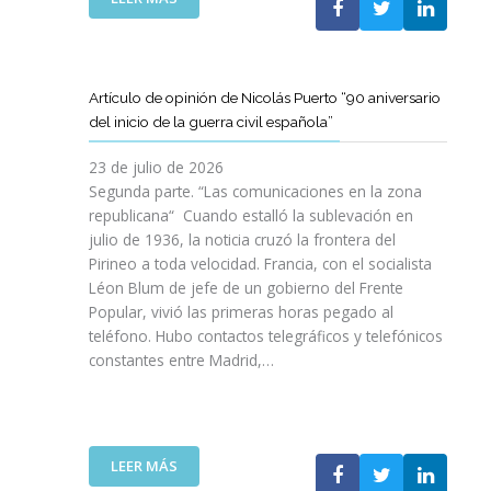
I
T
T
E
Ó
A
A
L
N
M
T
C
P
B
D
L
A
Artículo de opinión de Nicolás Puerto “90 aniversario
I
E
U
R
del inicio de la guerra civil española”
É
C
B
A
N
A
J
D
23 de julio de 2026
S
T
O
I
Segunda parte. “Las comunicaciones en la zona
A
A
V
S
republicana“ Cuando estalló la sublevación en
L
L
E
F
julio de 1936, la noticia cruzó la frontera del
V
U
N
R
Pirineo a toda velocidad. Francia, con el socialista
A
N
C
U
Léon Blum de jefe de un gobierno del Frente
N
Y
O
T
V
Popular, vivió las primeras horas pegado al
A
I
A
I
teléfono. Hubo contactos telegráficos y telefónicos
P
T
R
D
constantes entre Madrid,…
A
T
D
A
R
A
E
S
A
V
U
:
I
A
N
U
M
N
A
:
LEER MÁS
N
P
Z
E
A