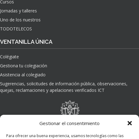
Cursos
O
Jornadas y talleres
D
E
Uno de los nuestros
L
TODOTELECOS
A
I
VENTANILLA ÚNICA
N
T
Colégiate
E
L
Gestiona tu colegiación
I
Asistencia al colegiado
G
E
Sugerencias, solicitudes de información pública, observaciones,
N
quejas, reclamaciones y apelaciones verificados ICT
C
I
A
A
R
Gestionar el consentimiento
T
I
Para ofrecer una buena experiencia, usamos tecnologías como las