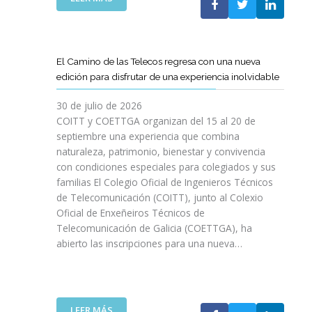
P
L
A
O
C
S
O
D
El Camino de las Telecos regresa con una nueva
N
E
edición para disfrutar de una experiencia inolvidable
L
C
A
A
30 de julio de 2026
L
N
COITT y COETTGA organizan del 15 al 20 de
L
O
septiembre una experiencia que combina
E
S
naturaleza, patrimonio, bienestar y convivencia
G
D
con condiciones especiales para colegiados y sus
A
E
D
familias El Colegio Oficial de Ingenieros Técnicos
L
A
de Telecomunicación (COITT), junto al Colexio
C
D
Oficial de Enxeñeiros Técnicos de
O
E
Telecomunicación de Galicia (COETTGA), ha
I
L
abierto las inscripciones para una nueva…
T
A
T
S
Y
E
D
M
E
:
LEER MÁS