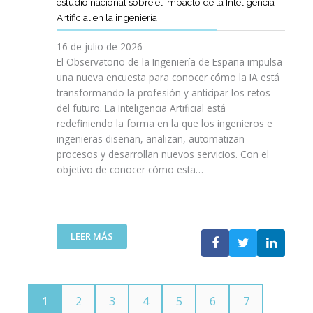
E
estudio nacional sobre el impacto de la Inteligencia
R
L
N
C
I
Artificial en la ingeniería
E
S
O
I
N
L
A
L
V
16 de julio de 2026
G
E
R
O
I
E
El Observatorio de la Ingeniería de España impulsa
M
E
G
L
N
una nueva encuesta para conocer cómo la IA está
P
L
Í
E
I
transformando la profesión y anticipar los retos
R
T
A
S
E
del futuro. La Inteligencia Artificial está
E
A
N
P
R
N
redefiniendo la forma en la que los ingenieros e
L
O
A
Í
D
ingenieras diseñan, analizan, automatizan
E
S
Ñ
A
I
procesos y desarrollan nuevos servicios. Con el
N
A
O
D
M
objetivo de conocer cómo esta…
T
L
L
E
I
O
V
A
T
E
J
A
”
E
N
O
V
L
T
V
I
:
LEER MÁS
E
O
E
D
E
C
T
N
A
L
O
E
S
C
M
C
P
O
U
N
1
2
3
4
5
6
7
O
I
N