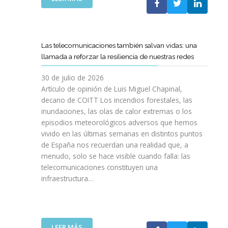
I
L
E
S
C
L
I
O
C
O
E
A
N
Las telecomunicaciones también salvan vidas: una
T
M
E
llamada a reforzar la resiliencia de nuestras redes
T
I
S
C
N
E
30 de julio de 2026
R
O
N
Artículo de opinión de Luis Miguel Chapinal,
E
D
U
decano de COITT Los incendios forestales, las
F
E
L
inundaciones, las olas de calor extremas o los
U
L
T
episodios meteorológicos adversos que hemos
E
A
R
vivido en las últimas semanas en distintos puntos
R
S
A
Z
de España nos recuerdan una realidad que, a
T
A
A
menudo, solo se hace visible cuando falla: las
E
L
N
telecomunicaciones constituyen una
L
T
L
infraestructura…
E
A
A
C
D
C
O
E
O
S
F
L
R
I
:
LEER MÁS