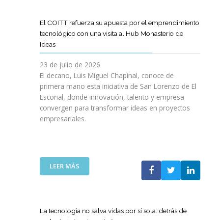
D
O
O
D
I
I
G
L
E
L
G
R
El COITT refuerza su apuesta por el emprendimiento
Á
C
I
I
A
tecnológico con una visita al Hub Monasterio de
S
A
E
T
M
Ideas
P
N
N
A
A
U
O
C
L
D
23 de julio de 2026
E
D
I
E
El decano, Luis Miguel Chapinal, conoce de
R
E
A
M
primera mano esta iniciativa de San Lorenzo de El
T
L
D
E
Escorial, donde innovación, talento y empresa
O
C
E
N
convergen para transformar ideas en proyectos
“
O
N
T
empresariales.
9
I
U
O
0
T
E
R
A
T
S
I
N
C
T
N
I
A
R
:
LEER MÁS
G
V
N
A
E
Y
E
A
S
L
N
R
C
R
C
U
S
O
E
O
E
La tecnología no salva vidas por sí sola: detrás de
A
M
D
I
V