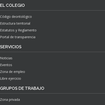
O
S
EL COLEGIO
N
O
A
N
C
Código deontológico
A
I
Estructura territorial
S
O
N
Estatutos y Reglamento
A
Portal de transparencia
L
S
SERVICIOS
O
B
Noticias
R
E
Eventos
E
Zona de empleo
L
Libre ejercicio
I
M
GRUPOS DE TRABAJO
P
A
C
Zona privada
T