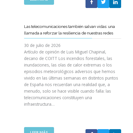
I
L
E
S
C
L
I
O
C
O
E
A
N
Las telecomunicaciones también salvan vidas: una
T
M
E
llamada a reforzar la resiliencia de nuestras redes
T
I
S
C
N
E
30 de julio de 2026
R
O
N
Artículo de opinión de Luis Miguel Chapinal,
E
D
U
decano de COITT Los incendios forestales, las
F
E
L
inundaciones, las olas de calor extremas o los
U
L
T
episodios meteorológicos adversos que hemos
E
A
R
vivido en las últimas semanas en distintos puntos
R
S
A
Z
de España nos recuerdan una realidad que, a
T
A
A
menudo, solo se hace visible cuando falla: las
E
L
N
telecomunicaciones constituyen una
L
T
L
infraestructura…
E
A
A
C
D
C
O
E
O
S
F
L
R
I
:
LEER MÁS