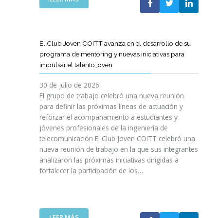
A
E
N
L
B
G
I
A
O
R
C
S
R
E
I
T
A
El Club Joven COITT avanza en el desarrollo de su
S
Ó
E
C
programa de mentoring y nuevas iniciativas para
A
N
L
I
impulsar el talento joven
C
E
Ó
O
C
N
30 de julio de 2026
N
O
C
El grupo de trabajo celebró una nueva reunión
U
M
O
para definir las próximas líneas de actuación y
N
U
N
reforzar el acompañamiento a estudiantes y
A
N
L
jóvenes profesionales de la ingeniería de
N
I
A
U
telecomunicación El Club Joven COITT celebró una
C
G
E
nueva reunión de trabajo en la que sus integrantes
A
E
V
analizaron las próximas iniciativas dirigidas a
C
N
A
fortalecer la participación de los…
I
E
E
O
R
D
N
A
I
E
L
C
S
I
:
LEER MÁS