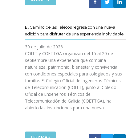
P
L
A
O
C
S
O
D
El Camino de las Telecos regresa con una nueva
N
E
edición para disfrutar de una experiencia inolvidable
L
C
A
A
30 de julio de 2026
L
N
COITT y COETTGA organizan del 15 al 20 de
L
O
septiembre una experiencia que combina
E
S
naturaleza, patrimonio, bienestar y convivencia
G
D
con condiciones especiales para colegiados y sus
A
E
D
familias El Colegio Oficial de Ingenieros Técnicos
L
A
de Telecomunicación (COITT), junto al Colexio
C
D
Oficial de Enxeñeiros Técnicos de
O
E
Telecomunicación de Galicia (COETTGA), ha
I
L
abierto las inscripciones para una nueva…
T
A
T
S
Y
E
D
M
E
:
LEER MÁS