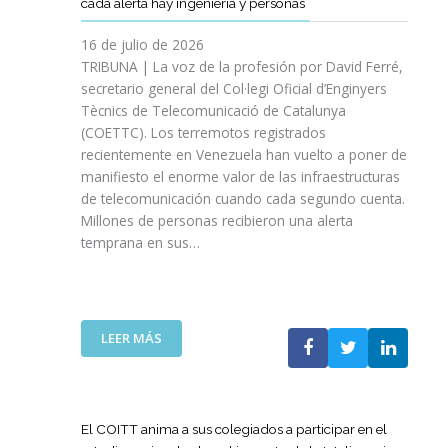
cada alerta hay ingeniería y personas
R
P
E
T
A
I
A
S
T
S
16 de julio de 2026
O
Ñ
R
I
TRIBUNA | La voz de la profesión por David Ferré,
D
A
E
N
secretario general del Col·legi Oficial d’Enginyers
E
A
F
I
L
Tècnics de Telecomunicació de Catalunya
L
U
C
I
(COETTC). Los terremotos registrados
A
E
I
N
recientemente en Venezuela han vuelto a poner de
X
R
A
I
manifiesto el enorme valor de las infraestructuras
I
Z
T
C
de telecomunicación cuando cada segundo cuenta.
I
A
I
I
Millones de personas recibieron una alerta
I
S
V
O
P
temprana en sus…
U
A
D
R
A
S
E
O
P
P
L
M
U
A
A
O
E
R
:
LEER MÁS
G
C
S
A
L
U
I
T
I
A
E
Ó
A
M
T
R
N
P
P
E
R
El COITT anima a sus colegiados a participar en el
D
O
U
C
A