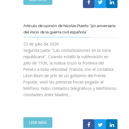
I
T
T
E
Ó
A
A
L
N
M
T
C
P
B
D
L
A
Artículo de opinión de Nicolás Puerto “90 aniversario
I
E
U
R
del inicio de la guerra civil española”
É
C
B
A
N
A
J
D
23 de julio de 2026
S
T
O
I
Segunda parte. “Las comunicaciones en la zona
A
A
V
S
republicana“ Cuando estalló la sublevación en
L
L
E
F
julio de 1936, la noticia cruzó la frontera del
V
U
N
R
Pirineo a toda velocidad. Francia, con el socialista
A
N
C
U
Léon Blum de jefe de un gobierno del Frente
N
Y
O
T
V
Popular, vivió las primeras horas pegado al
A
I
A
I
teléfono. Hubo contactos telegráficos y telefónicos
P
T
R
D
constantes entre Madrid,…
A
T
D
A
R
A
E
S
A
V
U
:
I
A
N
U
M
N
A
:
LEER MÁS
N
P
Z
E
A