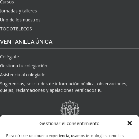
Cursos
O
Jornadas y talleres
D
E
Uno de los nuestros
L
TODOTELECOS
A
I
VENTANILLA ÚNICA
N
T
Colégiate
E
L
Gestiona tu colegiación
I
Asistencia al colegiado
G
E
Sugerencias, solicitudes de información pública, observaciones,
N
quejas, reclamaciones y apelaciones verificados ICT
C
I
A
A
R
Gestionar el consentimiento
T
I
Para ofrecer una buena experiencia, usamos tecnologías como las