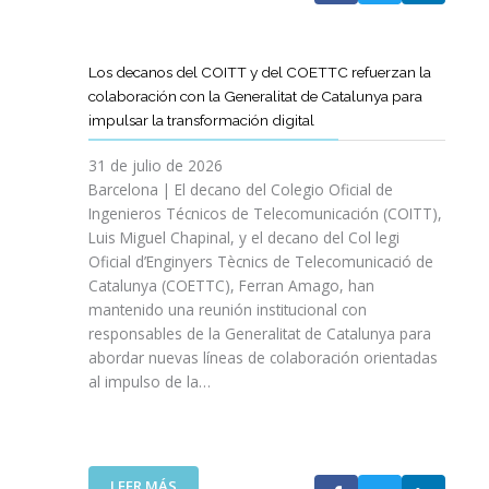
A
T
D
Los decanos del COITT y del COETTC refuerzan la
T
colaboración con la Generalitat de Catalunya para
I
impulsar la transformación digital
N
I
31 de julio de 2026
C
Barcelona | El decano del Colegio Oficial de
I
Ingenieros Técnicos de Telecomunicación (COITT),
A
Luis Miguel Chapinal, y el decano del Col legi
U
Oficial d’Enginyers Tècnics de Telecomunicació de
N
Catalunya (COETTC), Ferran Amago, han
A
mantenido una reunión institucional con
N
responsables de la Generalitat de Catalunya para
U
abordar nuevas líneas de colaboración orientadas
E
al impulso de la…
V
A
E
T
A
:
LEER MÁS