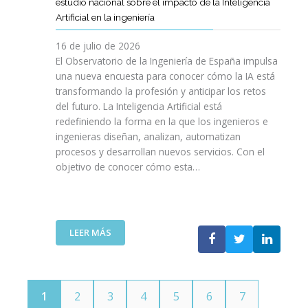
E
estudio nacional sobre el impacto de la Inteligencia
R
L
N
C
I
Artificial en la ingeniería
E
S
O
I
N
L
A
L
V
16 de julio de 2026
G
E
R
O
I
E
El Observatorio de la Ingeniería de España impulsa
M
E
G
L
N
una nueva encuesta para conocer cómo la IA está
P
L
Í
E
I
transformando la profesión y anticipar los retos
R
T
A
S
E
del futuro. La Inteligencia Artificial está
E
A
N
P
R
N
redefiniendo la forma en la que los ingenieros e
L
O
A
Í
D
ingenieras diseñan, analizan, automatizan
E
S
Ñ
A
I
procesos y desarrollan nuevos servicios. Con el
N
A
O
D
M
objetivo de conocer cómo esta…
T
L
L
E
I
O
V
A
T
E
J
A
”
E
N
O
V
L
T
V
I
:
LEER MÁS
E
O
E
D
E
C
T
N
A
L
O
E
S
C
M
C
P
O
U
N
1
2
3
4
5
6
7
O
I
N