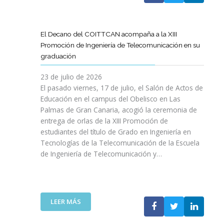
A
U
A
X
R
L
L
E
P
T
L
S
N
E
Í
A
El Decano del COITTCAN acompaña a la XIII
A
E
R
C
M
Promoción de Ingeniería de Telecomunicación en su
R
L
I
U
A
graduación
L
D
E
L
D
A
E
N
O
A
23 de julio de 2026
T
S
C
D
A
El pasado viernes, 17 de julio, el Salón de Actos de
R
A
I
E
R
Educación en el campus del Obelisco en Las
A
R
A
O
E
Palmas de Gran Canaria, acogió la ceremonia de
N
R
I
P
F
entrega de orlas de la XIII Promoción de
S
O
N
I
O
F
estudiantes del título de Grado en Ingeniería en
L
O
N
R
O
L
Tecnologías de la Telecomunicación de la Escuela
L
I
Z
R
O
de Ingeniería de Telecomunicación y…
V
Ó
A
M
D
I
N
R
A
E
D
D
L
C
S
A
E
A
I
U
B
N
:
R
LEER MÁS
Ó
P
L
I
E
E
N
R
E
C
L
S