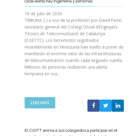
cada alerta hay ingeniería y personas
R
P
E
T
A
I
A
S
T
S
16 de julio de 2026
O
Ñ
R
I
TRIBUNA | La voz de la profesión por David Ferré,
D
A
E
N
secretario general del Col·legi Oficial d’Enginyers
E
A
F
I
L
Tècnics de Telecomunicació de Catalunya
L
U
C
I
(COETTC). Los terremotos registrados
A
E
I
N
recientemente en Venezuela han vuelto a poner de
X
R
A
I
manifiesto el enorme valor de las infraestructuras
I
Z
T
C
de telecomunicación cuando cada segundo cuenta.
I
A
I
I
Millones de personas recibieron una alerta
I
S
V
O
P
temprana en sus…
U
A
D
R
A
S
E
O
P
P
L
M
U
A
A
O
E
R
:
LEER MÁS
G
C
S
A
L
U
I
T
I
A
E
Ó
A
M
T
R
N
P
P
E
R
El COITT anima a sus colegiados a participar en el
D
O
U
C
A