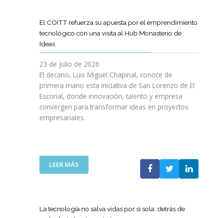
D
O
O
D
I
I
G
L
E
L
G
R
El COITT refuerza su apuesta por el emprendimiento
Á
C
I
I
A
tecnológico con una visita al Hub Monasterio de
S
A
E
T
M
Ideas
P
N
N
A
A
U
O
C
L
D
23 de julio de 2026
E
D
I
E
El decano, Luis Miguel Chapinal, conoce de
R
E
A
M
primera mano esta iniciativa de San Lorenzo de El
T
L
D
E
Escorial, donde innovación, talento y empresa
O
C
E
N
convergen para transformar ideas en proyectos
“
O
N
T
empresariales.
9
I
U
O
0
T
E
R
A
T
S
I
N
C
T
N
I
A
R
:
LEER MÁS
G
V
N
A
E
Y
E
A
S
L
N
R
C
R
C
U
S
O
E
O
E
La tecnología no salva vidas por sí sola: detrás de
A
M
D
I
V