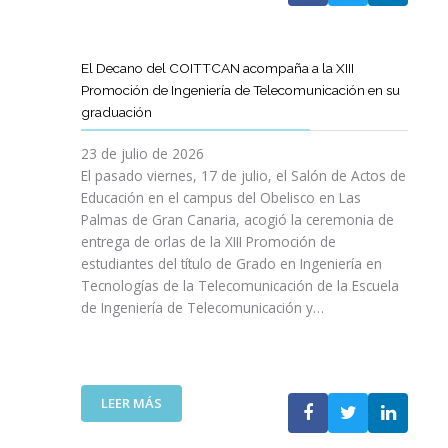
A
U
A
X
R
L
L
E
P
T
L
S
N
E
Í
A
El Decano del COITTCAN acompaña a la XIII
A
E
R
C
M
Promoción de Ingeniería de Telecomunicación en su
R
L
I
U
A
graduación
L
D
E
L
D
A
E
N
O
A
23 de julio de 2026
T
S
C
D
A
El pasado viernes, 17 de julio, el Salón de Actos de
R
A
I
E
R
Educación en el campus del Obelisco en Las
A
R
A
O
E
Palmas de Gran Canaria, acogió la ceremonia de
N
R
I
P
F
entrega de orlas de la XIII Promoción de
S
O
N
I
O
F
estudiantes del título de Grado en Ingeniería en
L
O
N
R
O
L
Tecnologías de la Telecomunicación de la Escuela
L
I
Z
R
O
de Ingeniería de Telecomunicación y…
V
Ó
A
M
D
I
N
R
A
E
D
D
L
C
S
A
E
A
I
U
B
N
:
R
LEER MÁS
Ó
P
L
I
E
E
N
R
E
C
L
S