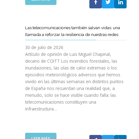
I
L
E
S
C
L
I
O
C
O
E
A
N
Las telecomunicaciones también salvan vidas: una
T
M
E
llamada a reforzar la resiliencia de nuestras redes
T
I
S
C
N
E
30 de julio de 2026
R
O
N
Artículo de opinión de Luis Miguel Chapinal,
E
D
U
decano de COITT Los incendios forestales, las
F
E
L
inundaciones, las olas de calor extremas o los
U
L
T
episodios meteorológicos adversos que hemos
E
A
R
vivido en las últimas semanas en distintos puntos
R
S
A
Z
de España nos recuerdan una realidad que, a
T
A
A
menudo, solo se hace visible cuando falla: las
E
L
N
telecomunicaciones constituyen una
L
T
L
infraestructura…
E
A
A
C
D
C
O
E
O
S
F
L
R
I
:
LEER MÁS