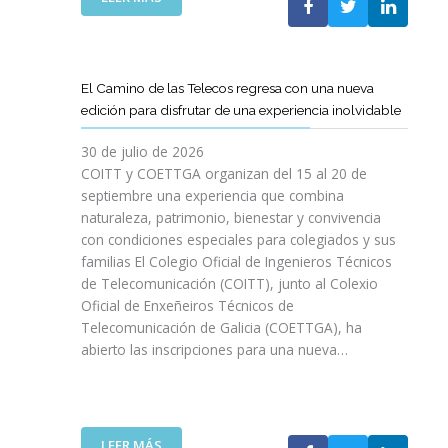
P
L
A
O
C
S
O
D
El Camino de las Telecos regresa con una nueva
N
E
edición para disfrutar de una experiencia inolvidable
L
C
A
A
30 de julio de 2026
L
N
COITT y COETTGA organizan del 15 al 20 de
L
O
septiembre una experiencia que combina
E
S
naturaleza, patrimonio, bienestar y convivencia
G
D
con condiciones especiales para colegiados y sus
A
E
D
familias El Colegio Oficial de Ingenieros Técnicos
L
A
de Telecomunicación (COITT), junto al Colexio
C
D
Oficial de Enxeñeiros Técnicos de
O
E
Telecomunicación de Galicia (COETTGA), ha
I
L
abierto las inscripciones para una nueva…
T
A
T
S
Y
E
D
M
E
:
LEER MÁS