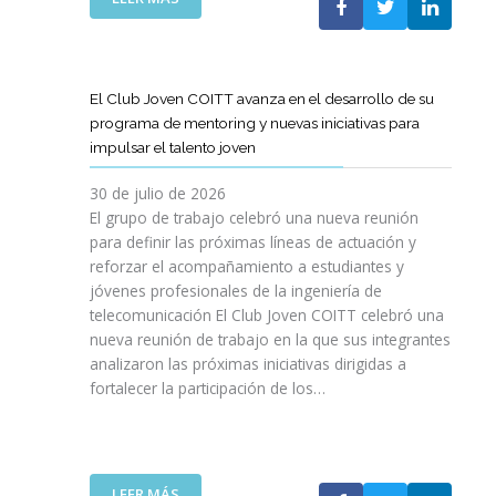
A
E
N
L
B
G
I
A
O
R
C
S
R
E
I
T
A
El Club Joven COITT avanza en el desarrollo de su
S
Ó
E
C
programa de mentoring y nuevas iniciativas para
A
N
L
I
impulsar el talento joven
C
E
Ó
O
C
N
30 de julio de 2026
N
O
C
El grupo de trabajo celebró una nueva reunión
U
M
O
para definir las próximas líneas de actuación y
N
U
N
reforzar el acompañamiento a estudiantes y
A
N
L
jóvenes profesionales de la ingeniería de
N
I
A
U
telecomunicación El Club Joven COITT celebró una
C
G
E
nueva reunión de trabajo en la que sus integrantes
A
E
V
analizaron las próximas iniciativas dirigidas a
C
N
A
fortalecer la participación de los…
I
E
E
O
R
D
N
A
I
E
L
C
S
I
:
LEER MÁS