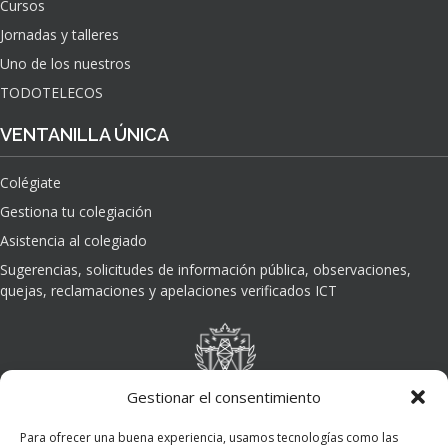
Cursos
O
Jornadas y talleres
D
E
Uno de los nuestros
L
TODOTELECOS
A
I
VENTANILLA ÚNICA
N
T
Colégiate
E
L
Gestiona tu colegiación
I
Asistencia al colegiado
G
E
Sugerencias, solicitudes de información pública, observaciones,
N
quejas, reclamaciones y apelaciones verificados ICT
C
I
A
A
R
Gestionar el consentimiento
T
I
Para ofrecer una buena experiencia, usamos tecnologías como las