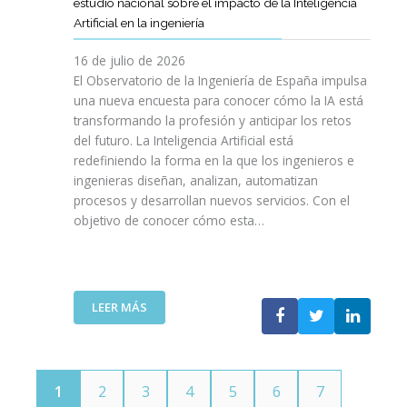
E
estudio nacional sobre el impacto de la Inteligencia
R
L
N
C
I
Artificial en la ingeniería
E
S
O
I
N
L
A
L
V
16 de julio de 2026
G
E
R
O
I
E
El Observatorio de la Ingeniería de España impulsa
M
E
G
L
N
una nueva encuesta para conocer cómo la IA está
P
L
Í
E
I
transformando la profesión y anticipar los retos
R
T
A
S
E
del futuro. La Inteligencia Artificial está
E
A
N
P
R
N
redefiniendo la forma en la que los ingenieros e
L
O
A
Í
D
ingenieras diseñan, analizan, automatizan
E
S
Ñ
A
I
procesos y desarrollan nuevos servicios. Con el
N
A
O
D
M
objetivo de conocer cómo esta…
T
L
L
E
I
O
V
A
T
E
J
A
”
E
N
O
V
L
T
V
I
:
LEER MÁS
E
O
E
D
E
C
T
N
A
L
O
E
S
C
M
C
P
O
U
N
1
2
3
4
5
6
7
O
I
N