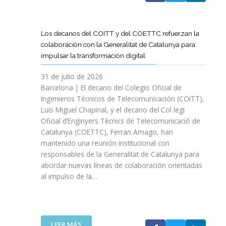
A
T
D
Los decanos del COITT y del COETTC refuerzan la
T
colaboración con la Generalitat de Catalunya para
I
impulsar la transformación digital
N
I
31 de julio de 2026
C
Barcelona | El decano del Colegio Oficial de
I
Ingenieros Técnicos de Telecomunicación (COITT),
A
Luis Miguel Chapinal, y el decano del Col legi
U
Oficial d’Enginyers Tècnics de Telecomunicació de
N
Catalunya (COETTC), Ferran Amago, han
A
mantenido una reunión institucional con
N
responsables de la Generalitat de Catalunya para
U
abordar nuevas líneas de colaboración orientadas
E
al impulso de la…
V
A
E
T
A
:
LEER MÁS