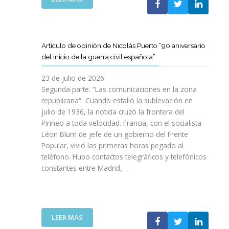
I
T
T
E
Ó
A
A
L
N
M
T
C
P
B
D
L
A
Artículo de opinión de Nicolás Puerto “90 aniversario
I
E
U
R
del inicio de la guerra civil española”
É
C
B
A
N
A
J
D
23 de julio de 2026
S
T
O
I
Segunda parte. “Las comunicaciones en la zona
A
A
V
S
republicana“ Cuando estalló la sublevación en
L
L
E
F
julio de 1936, la noticia cruzó la frontera del
V
U
N
R
Pirineo a toda velocidad. Francia, con el socialista
A
N
C
U
Léon Blum de jefe de un gobierno del Frente
N
Y
O
T
V
Popular, vivió las primeras horas pegado al
A
I
A
I
teléfono. Hubo contactos telegráficos y telefónicos
P
T
R
D
constantes entre Madrid,…
A
T
D
A
R
A
E
S
A
V
U
:
I
A
N
U
M
N
A
:
LEER MÁS
N
P
Z
E
A