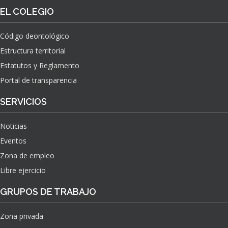
O
S
EL COLEGIO
N
O
A
N
C
Código deontológico
A
I
Estructura territorial
S
O
N
Estatutos y Reglamento
A
Portal de transparencia
L
S
SERVICIOS
O
B
Noticias
R
E
Eventos
E
Zona de empleo
L
Libre ejercicio
I
M
GRUPOS DE TRABAJO
P
A
C
Zona privada
T