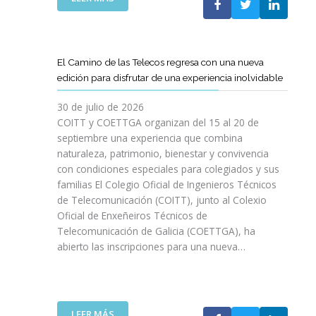
P
L
A
O
C
S
O
D
El Camino de las Telecos regresa con una nueva
N
E
edición para disfrutar de una experiencia inolvidable
L
C
A
A
30 de julio de 2026
L
N
COITT y COETTGA organizan del 15 al 20 de
L
O
septiembre una experiencia que combina
E
S
naturaleza, patrimonio, bienestar y convivencia
G
D
con condiciones especiales para colegiados y sus
A
E
D
familias El Colegio Oficial de Ingenieros Técnicos
L
A
de Telecomunicación (COITT), junto al Colexio
C
D
Oficial de Enxeñeiros Técnicos de
O
E
Telecomunicación de Galicia (COETTGA), ha
I
L
abierto las inscripciones para una nueva…
T
A
T
S
Y
E
D
M
E
:
LEER MÁS