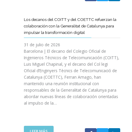
A
T
D
Los decanos del COITT y del COETTC refuerzan la
T
colaboración con la Generalitat de Catalunya para
I
impulsar la transformación digital
N
I
31 de julio de 2026
C
Barcelona | El decano del Colegio Oficial de
I
Ingenieros Técnicos de Telecomunicación (COITT),
A
Luis Miguel Chapinal, y el decano del Col legi
U
Oficial d’Enginyers Tècnics de Telecomunicació de
N
Catalunya (COETTC), Ferran Amago, han
A
mantenido una reunión institucional con
N
responsables de la Generalitat de Catalunya para
U
abordar nuevas líneas de colaboración orientadas
E
al impulso de la…
V
A
E
T
A
:
LEER MÁS