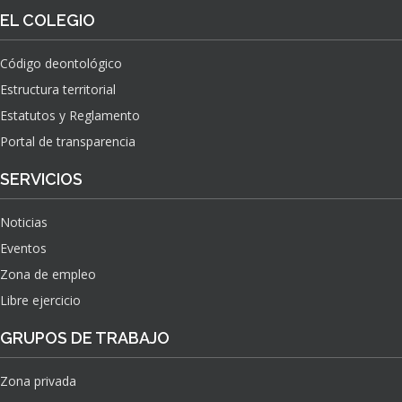
O
S
EL COLEGIO
N
O
A
N
C
Código deontológico
A
I
Estructura territorial
S
O
N
Estatutos y Reglamento
A
Portal de transparencia
L
S
SERVICIOS
O
B
Noticias
R
E
Eventos
E
Zona de empleo
L
Libre ejercicio
I
M
GRUPOS DE TRABAJO
P
A
C
Zona privada
T