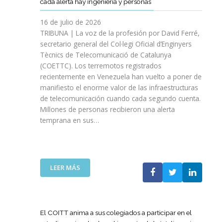
cada alerta hay ingeniería y personas
R
P
E
T
A
I
A
S
T
S
16 de julio de 2026
O
Ñ
R
I
TRIBUNA | La voz de la profesión por David Ferré,
D
A
E
N
secretario general del Col·legi Oficial d’Enginyers
E
A
F
I
L
Tècnics de Telecomunicació de Catalunya
L
U
C
I
(COETTC). Los terremotos registrados
A
E
I
N
recientemente en Venezuela han vuelto a poner de
X
R
A
I
manifiesto el enorme valor de las infraestructuras
I
Z
T
C
de telecomunicación cuando cada segundo cuenta.
I
A
I
I
Millones de personas recibieron una alerta
I
S
V
O
P
temprana en sus…
U
A
D
R
A
S
E
O
P
P
L
M
U
A
A
O
E
R
:
LEER MÁS
G
C
S
A
L
U
I
T
I
A
E
Ó
A
M
T
R
N
P
P
E
R
El COITT anima a sus colegiados a participar en el
D
O
U
C
A