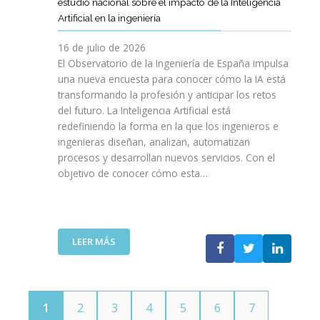
E
estudio nacional sobre el impacto de la Inteligencia
R
L
N
C
I
Artificial en la ingeniería
E
S
O
I
N
L
A
L
V
16 de julio de 2026
G
E
R
O
I
E
El Observatorio de la Ingeniería de España impulsa
M
E
G
L
N
una nueva encuesta para conocer cómo la IA está
P
L
Í
E
I
transformando la profesión y anticipar los retos
R
T
A
S
E
del futuro. La Inteligencia Artificial está
E
A
N
P
R
N
redefiniendo la forma en la que los ingenieros e
L
O
A
Í
D
ingenieras diseñan, analizan, automatizan
E
S
Ñ
A
I
procesos y desarrollan nuevos servicios. Con el
N
A
O
D
M
objetivo de conocer cómo esta…
T
L
L
E
I
O
V
A
T
E
J
A
”
E
N
O
V
L
T
V
I
:
LEER MÁS
E
O
E
D
E
C
T
N
A
L
O
E
S
C
M
C
P
O
U
N
1
2
3
4
5
6
7
O
I
N