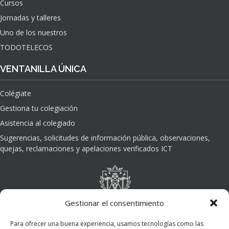
Cursos
O
Jornadas y talleres
D
E
Uno de los nuestros
L
TODOTELECOS
A
I
VENTANILLA ÚNICA
N
T
Colégiate
E
L
Gestiona tu colegiación
I
Asistencia al colegiado
G
E
Sugerencias, solicitudes de información pública, observaciones,
N
quejas, reclamaciones y apelaciones verificados ICT
C
I
A
A
R
Gestionar el consentimiento
T
I
Para ofrecer una buena experiencia, usamos tecnologías como las