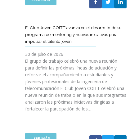
A
E
N
L
B
G
I
A
O
R
C
S
R
E
I
T
A
El Club Joven COITT avanza en el desarrollo de su
S
Ó
E
C
programa de mentoring y nuevas iniciativas para
A
N
L
I
impulsar el talento joven
C
E
Ó
O
C
N
30 de julio de 2026
N
O
C
El grupo de trabajo celebró una nueva reunión
U
M
O
para definir las próximas líneas de actuación y
N
U
N
reforzar el acompañamiento a estudiantes y
A
N
L
jóvenes profesionales de la ingeniería de
N
I
A
U
telecomunicación El Club Joven COITT celebró una
C
G
E
nueva reunión de trabajo en la que sus integrantes
A
E
V
analizaron las próximas iniciativas dirigidas a
C
N
A
fortalecer la participación de los…
I
E
E
O
R
D
N
A
I
E
L
C
S
I
:
LEER MÁS