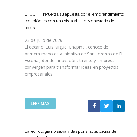
D
O
O
D
I
I
G
L
E
L
G
R
El COITT refuerza su apuesta por el emprendimiento
Á
C
I
I
A
tecnológico con una visita al Hub Monasterio de
S
A
E
T
M
Ideas
P
N
N
A
A
U
O
C
L
D
23 de julio de 2026
E
D
I
E
El decano, Luis Miguel Chapinal, conoce de
R
E
A
M
primera mano esta iniciativa de San Lorenzo de El
T
L
D
E
Escorial, donde innovación, talento y empresa
O
C
E
N
convergen para transformar ideas en proyectos
“
O
N
T
empresariales.
9
I
U
O
0
T
E
R
A
T
S
I
N
C
T
N
I
A
R
:
LEER MÁS
G
V
N
A
E
Y
E
A
S
L
N
R
C
R
C
U
S
O
E
O
E
La tecnología no salva vidas por sí sola: detrás de
A
M
D
I
V