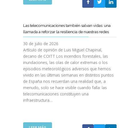
I
L
E
S
C
L
I
O
C
O
E
A
N
Las telecomunicaciones también salvan vidas: una
T
M
E
llamada a reforzar la resiliencia de nuestras redes
T
I
S
C
N
E
30 de julio de 2026
R
O
N
Artículo de opinión de Luis Miguel Chapinal,
E
D
U
decano de COITT Los incendios forestales, las
F
E
L
inundaciones, las olas de calor extremas o los
U
L
T
episodios meteorológicos adversos que hemos
E
A
R
vivido en las últimas semanas en distintos puntos
R
S
A
Z
de España nos recuerdan una realidad que, a
T
A
A
menudo, solo se hace visible cuando falla: las
E
L
N
telecomunicaciones constituyen una
L
T
L
infraestructura…
E
A
A
C
D
C
O
E
O
S
F
L
R
I
:
LEER MÁS