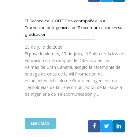
A
U
A
X
R
L
L
E
P
T
L
S
N
E
Í
A
El Decano del COITTCAN acompaña a la XIII
A
E
R
C
M
Promoción de Ingeniería de Telecomunicación en su
R
L
I
U
A
graduación
L
D
E
L
D
A
E
N
O
A
23 de julio de 2026
T
S
C
D
A
El pasado viernes, 17 de julio, el Salón de Actos de
R
A
I
E
R
Educación en el campus del Obelisco en Las
A
R
A
O
E
Palmas de Gran Canaria, acogió la ceremonia de
N
R
I
P
F
entrega de orlas de la XIII Promoción de
S
O
N
I
O
F
estudiantes del título de Grado en Ingeniería en
L
O
N
R
O
L
Tecnologías de la Telecomunicación de la Escuela
L
I
Z
R
O
de Ingeniería de Telecomunicación y…
V
Ó
A
M
D
I
N
R
A
E
D
D
L
C
S
A
E
A
I
U
B
N
:
R
LEER MÁS
Ó
P
L
I
E
E
N
R
E
C
L
S