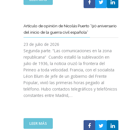
I
T
T
E
Ó
A
A
L
N
M
T
C
P
B
D
L
A
Artículo de opinión de Nicolás Puerto “90 aniversario
I
E
U
R
del inicio de la guerra civil española”
É
C
B
A
N
A
J
D
23 de julio de 2026
S
T
O
I
Segunda parte. “Las comunicaciones en la zona
A
A
V
S
republicana“ Cuando estalló la sublevación en
L
L
E
F
julio de 1936, la noticia cruzó la frontera del
V
U
N
R
Pirineo a toda velocidad. Francia, con el socialista
A
N
C
U
Léon Blum de jefe de un gobierno del Frente
N
Y
O
T
V
Popular, vivió las primeras horas pegado al
A
I
A
I
teléfono. Hubo contactos telegráficos y telefónicos
P
T
R
D
constantes entre Madrid,…
A
T
D
A
R
A
E
S
A
V
U
:
I
A
N
U
M
N
A
:
LEER MÁS
N
P
Z
E
A