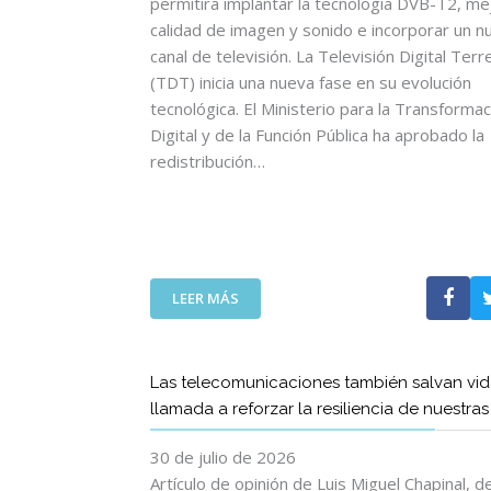
permitirá implantar la tecnología DVB-T2, mej
calidad de imagen y sonido e incorporar un n
canal de televisión. La Televisión Digital Terr
(TDT) inicia una nueva fase en su evolución
tecnológica. El Ministerio para la Transformac
Digital y de la Función Pública ha aprobado la
redistribución…
:
LEER MÁS
L
A
T
Las telecomunicaciones también salvan vid
D
llamada a reforzar la resiliencia de nuestra
T
I
30 de julio de 2026
N
I
Artículo de opinión de Luis Miguel Chapinal, 