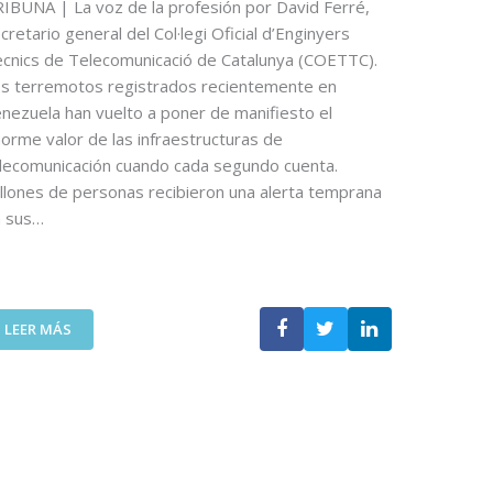
O
IBUNA | La voz de la profesión por David Ferré,
N
D
U
cretario general del Col·legi Oficial d’Enginyers
E
N
cnics de Telecomunicació de Catalunya (COETTC).
O
A
s terremotos registrados recientemente en
P
N
nezuela han vuelto a poner de manifiesto el
I
U
orme valor de las infraestructuras de
N
E
lecomunicación cuando cada segundo cuenta.
I
V
Ó
llones de personas recibieron una alerta temprana
A
N
E
n sus…
D
D
E
I
N
C
I
I
:
C
LEER MÁS
Ó
L
O
N
A
L
P
T
Á
A
E
S
R
C
P
A
N
U
D
O
E
I