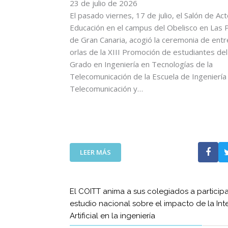
C
23 de julio de 2026
L
O
L
El pasado viernes, 17 de julio, el Salón de Ac
M
E
Educación en el campus del Obelisco en Las 
U
G
de Gran Canaria, acogió la ceremonia de ent
N
A
orlas de la XIII Promoción de estudiantes del 
I
D
Grado en Ingeniería en Tecnologías de la
C
A
Telecomunicación de la Escuela de Ingeniería
A
D
C
Telecomunicación y…
E
I
L
O
A
N
S
E
E
S
M
:
T
LEER MÁS
I
E
A
S
L
M
I
D
B
O
El COITT anima a sus colegiados a participa
E
I
N
estudio nacional sobre el impacto de la Int
C
É
E
Artificial en la ingeniería
A
N
S
N
S
E