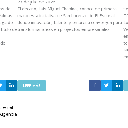
O
23 de julio de 2026
E
TR
V
F
tos de
El decano, Luis Miguel Chapinal, conoce de primera
se
E
U
Palmas
mano esta iniciativa de San Lorenzo de El Escorial,
Tè
N
E
rega de
donde innovación, talento y empresa convergen para
Lo
C
R
título de
transformar ideas en proyectos empresariales.
Ve
O
Z
en
I
A
 de
te
T
N
T
L
Mi
A
A
e
V
C
A
O
N
L
Z
A
:
A
LEER MÁS
B
E
E
O
L
N
R
C
E
A
r en el
O
L
C
eligencia
I
D
I
T
E
Ó
T
S
N