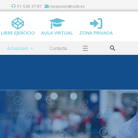
91 536 37 87
recepcion@coitt.es
LIBRE EJERCICIO
AULA VIRTUAL
ZONA PRIVADA
Buscar
☰
Actualidad
Contacta