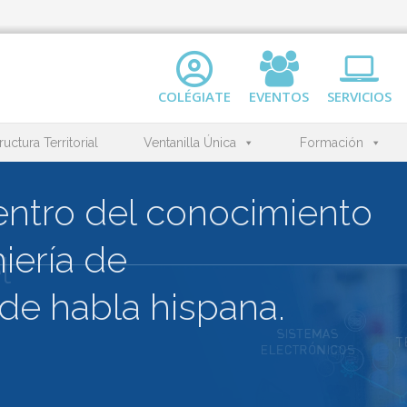
COLÉGIATE
EVENTOS
SERVICIOS
ructura Territorial
Ventanilla Única
Formación
l