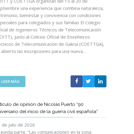
ITT y COETTGA organizan del 15 al 20 de
ptiembre una experiencia que combina naturaleza,
trimonio, bienestar y convivencia con condiciones
peciales para colegiados y sus familias El Colegio
icial de Ingenieros Técnicos de Telecomunicación
OITT), junto al Colexio Oficial de Enxeñeiros
cnicos de Telecomunicación de Galicia (COETTGA),
 abierto las inscripciones para una nueva…
:
LEER MÁS
E
L
C
tículo de opinión de Nicolás Puerto “90
A
iversario del inicio de la guerra civil española”
M
I
 de julio de 2026
N
O
gunda parte. “Las comunicaciones en la zona