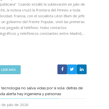
D
publicana“ Cuando estalló la sublevación en julio de
E
36, la noticia cruzó la frontera del Pirineo a toda
L
locidad. Francia, con el socialista Léon Blum de jefe
A
 un gobierno del Frente Popular, vivió las primeras
S
ras pegado al teléfono. Hubo contactos
T
legráficos y telefónicos constantes entre Madrid,…
E
L
E
C
O
S
R
:
E
LEER MÁS
A
G
R
R
T
E
 tecnología no salva vidas por sí sola: detrás de
Í
S
da alerta hay ingeniería y personas
C
A
U
C
 de julio de 2026
L
O