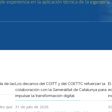
da de las
Los decanos del COITT y del COETTC refuerzan la
El
colaboración con la Generalitat de Catalunya para
ed
impulsar la transformación digital
in
ales que
31 de julio de 2026
30