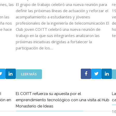
O
nes, las
El grupo de trabajo celebró una nueva reunión para
re
S
definir las próximas líneas de actuación y reforzar el
19
D
n las
acompañamiento a estudiantes y jóvenes
ve
E
aña nos
profesionales de la ingeniería de telecomunicación El
de
L
se hace
Club Joven COITT celebró una nueva reunión de
ho
C
trabajo en la que sus integrantes analizaron las
te
O
I
próximas iniciativas dirigidas a fortalecer la
T
participación de los…
T
Y
D
E
:
L
LEER MÁS
E
C
L
O
C
E
I
El COITT refuerza su apuesta por el
La
L
T
ión en
emprendimiento tecnológico con una visita al Hub
ca
U
T
Monasterio de Ideas
B
C
16
J
R