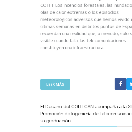
C
COITT Los incendios forestales, las inundacio
I
olas de calor extremas o los episodios
A
meteorológicos adversos que hemos vivido e
U
últimas semanas en distintos puntos de Esp
N
recuerdan una realidad que, a menudo, solo 
A
visible cuando falla: las telecomunicaciones
N
U
constituyen una infraestructura…
E
V
A
E
T
:
A
LEER MÁS
L
P
A
A
S
C
El Decano del COITTCAN acompaña a la XII
T
O
Promoción de Ingeniería de Telecomunicac
E
N
su graduación
L
L
E
A