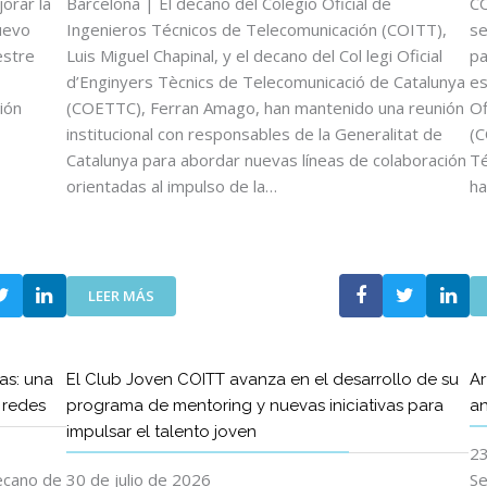
orar la
Barcelona | El decano del Colegio Oficial de
CO
uevo
Ingenieros Técnicos de Telecomunicación (COITT),
se
estre
Luis Miguel Chapinal, y el decano del Col legi Oficial
pa
d’Enginyers Tècnics de Telecomunicació de Catalunya
es
ión
(COETTC), Ferran Amago, han mantenido una reunión
Of
institucional con responsables de la Generalitat de
(C
Catalunya para abordar nuevas líneas de colaboración
Té
orientadas al impulso de la…
ha
:
LEER MÁS
L
O
S
as: una
El Club Joven COITT avanza en el desarrollo de su
Ar
D
s redes
programa de mentoring y nuevas iniciativas para
an
E
impulsar el talento joven
C
23
A
N
decano de
30 de julio de 2026
Se