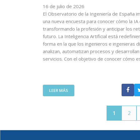
O
16 de julio de 2026
A
N
D
L
U
El Observatorio de la Ingeniería de España i
E
V
L
una nueva encuesta para conocer cómo la IA
L
A
T
transformando la profesión y anticipar los re
C
N
R
futuro. La Inteligencia Artificial está redefinie
O
V
A
forma en la que los ingenieros e ingenieras d
I
I
A
analizan, automatizan procesos y desarrolla
T
D
L
T
servicios. Con el objetivo de conocer cómo 
A
T
C
S
A
A
:
D
N
U
E
A
N
F
:
LEER MÁS
C
A
I
E
O
L
N
L
M
L
I
C
P
A
C
1
2
O
A
M
I
I
Ñ
A
Ó
T
A
D
N
T
A
A