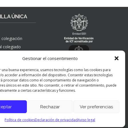
R
S
T
P
A
A
LLA ÚNICA
H
Ñ
A
O
Y
L
I
A
 colegiación
N
”
al colegiado
G
, solicitudes de
E
Gestionar el consentimiento
 pública,
N
nes, quejas,
I
r una buena experiencia, usamos tecnologías como las cookies para
nes y apelaciones
E
/o acceder a información del dispositivo. Consentir estas tecnologías
 ICT
R
rá procesar datos como el comportamiento de navegación o
Í
res únicos en este sitio. No consentir, o retirar el consentimiento, puede
tivamente a ciertas características y funciones.
A
Y
P
ceptar
Rechazar
Ver preferencias
Panel de preferencias cookies
E
R
Política de cookies
Declaración de privacidad
Aviso legal
S
O