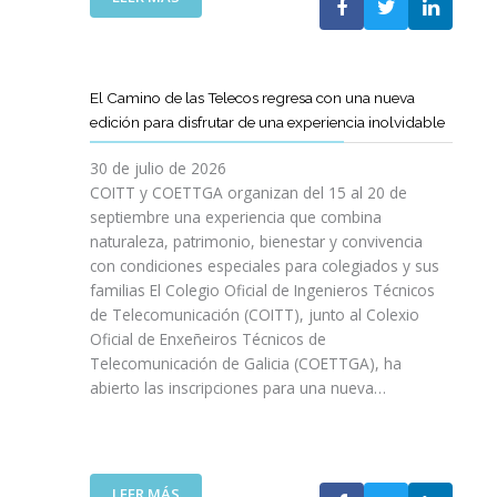
P
L
A
O
C
S
O
D
El Camino de las Telecos regresa con una nueva
N
E
edición para disfrutar de una experiencia inolvidable
L
C
A
A
30 de julio de 2026
L
N
COITT y COETTGA organizan del 15 al 20 de
L
O
septiembre una experiencia que combina
E
S
naturaleza, patrimonio, bienestar y convivencia
G
D
con condiciones especiales para colegiados y sus
A
E
D
familias El Colegio Oficial de Ingenieros Técnicos
L
A
de Telecomunicación (COITT), junto al Colexio
C
D
Oficial de Enxeñeiros Técnicos de
O
E
Telecomunicación de Galicia (COETTGA), ha
I
L
abierto las inscripciones para una nueva…
T
A
T
S
Y
E
D
M
E
:
LEER MÁS