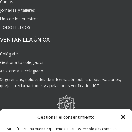
Cursos
O
Jornadas y talleres
D
E
Uno de los nuestros
L
TODOTELECOS
A
I
VENTANILLA ÚNICA
N
T
Colégiate
E
L
Gestiona tu colegiación
I
Asistencia al colegiado
G
E
Sugerencias, solicitudes de información pública, observaciones,
N
quejas, reclamaciones y apelaciones verificados ICT
C
I
A
A
R
Gestionar el consentimiento
T
I
Para ofrecer una buena experiencia, usamos tecnologías como las