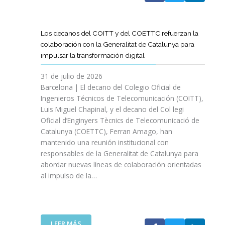
A
T
D
Los decanos del COITT y del COETTC refuerzan la
T
colaboración con la Generalitat de Catalunya para
I
impulsar la transformación digital
N
I
31 de julio de 2026
C
Barcelona | El decano del Colegio Oficial de
I
Ingenieros Técnicos de Telecomunicación (COITT),
A
Luis Miguel Chapinal, y el decano del Col legi
U
Oficial d’Enginyers Tècnics de Telecomunicació de
N
Catalunya (COETTC), Ferran Amago, han
A
mantenido una reunión institucional con
N
responsables de la Generalitat de Catalunya para
U
abordar nuevas líneas de colaboración orientadas
E
al impulso de la…
V
A
E
T
A
:
LEER MÁS