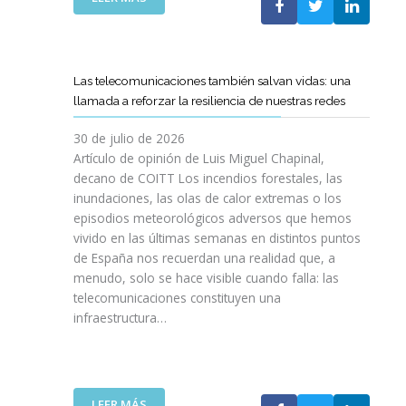
I
L
E
S
C
L
I
O
C
O
E
A
N
Las telecomunicaciones también salvan vidas: una
T
M
E
llamada a reforzar la resiliencia de nuestras redes
T
I
S
C
N
E
30 de julio de 2026
R
O
N
Artículo de opinión de Luis Miguel Chapinal,
E
D
U
decano de COITT Los incendios forestales, las
F
E
L
inundaciones, las olas de calor extremas o los
U
L
T
episodios meteorológicos adversos que hemos
E
A
R
vivido en las últimas semanas en distintos puntos
R
S
A
Z
de España nos recuerdan una realidad que, a
T
A
A
menudo, solo se hace visible cuando falla: las
E
L
N
telecomunicaciones constituyen una
L
T
L
infraestructura…
E
A
A
C
D
C
O
E
O
S
F
L
R
I
:
LEER MÁS