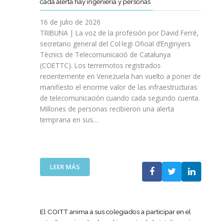
cada alerta hay ingeniería y personas
R
P
E
T
A
I
A
S
T
S
16 de julio de 2026
O
Ñ
R
I
TRIBUNA | La voz de la profesión por David Ferré,
D
A
E
N
secretario general del Col·legi Oficial d’Enginyers
E
A
F
I
L
Tècnics de Telecomunicació de Catalunya
L
U
C
I
(COETTC). Los terremotos registrados
A
E
I
N
recientemente en Venezuela han vuelto a poner de
X
R
A
I
manifiesto el enorme valor de las infraestructuras
I
Z
T
C
de telecomunicación cuando cada segundo cuenta.
I
A
I
I
Millones de personas recibieron una alerta
I
S
V
O
P
temprana en sus…
U
A
D
R
A
S
E
O
P
P
L
M
U
A
A
O
E
R
:
LEER MÁS
G
C
S
A
L
U
I
T
I
A
E
Ó
A
M
T
R
N
P
P
E
R
El COITT anima a sus colegiados a participar en el
D
O
U
C
A