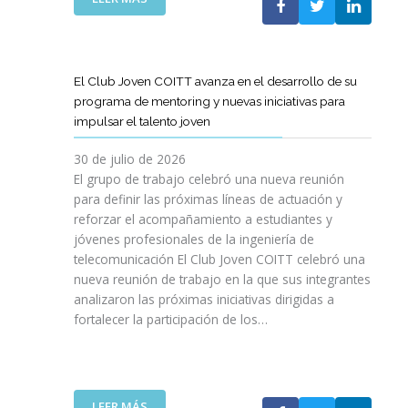
A
E
N
L
B
G
I
A
O
R
C
S
R
E
I
T
A
El Club Joven COITT avanza en el desarrollo de su
S
Ó
E
C
programa de mentoring y nuevas iniciativas para
A
N
L
I
impulsar el talento joven
C
E
Ó
O
C
N
30 de julio de 2026
N
O
C
El grupo de trabajo celebró una nueva reunión
U
M
O
para definir las próximas líneas de actuación y
N
U
N
reforzar el acompañamiento a estudiantes y
A
N
L
jóvenes profesionales de la ingeniería de
N
I
A
U
telecomunicación El Club Joven COITT celebró una
C
G
E
nueva reunión de trabajo en la que sus integrantes
A
E
V
analizaron las próximas iniciativas dirigidas a
C
N
A
fortalecer la participación de los…
I
E
E
O
R
D
N
A
I
E
L
C
S
I
:
LEER MÁS