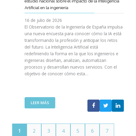
E
estudio nacional sobre el impacto de la Inteligencia
R
L
N
C
I
Artificial en la ingeniería
E
S
O
I
N
L
A
L
V
16 de julio de 2026
G
E
R
O
I
E
El Observatorio de la Ingeniería de España impulsa
M
E
G
L
N
una nueva encuesta para conocer cómo la IA está
P
L
Í
E
I
transformando la profesión y anticipar los retos
R
T
A
S
E
del futuro. La Inteligencia Artificial está
E
A
N
P
R
N
redefiniendo la forma en la que los ingenieros e
L
O
A
Í
D
ingenieras diseñan, analizan, automatizan
E
S
Ñ
A
I
procesos y desarrollan nuevos servicios. Con el
N
A
O
D
M
objetivo de conocer cómo esta…
T
L
L
E
I
O
V
A
T
E
J
A
”
E
N
O
V
L
T
V
I
:
LEER MÁS
E
O
E
D
E
C
T
N
A
L
O
E
S
C
M
C
P
O
U
N
1
2
3
4
5
6
7
O
I
N