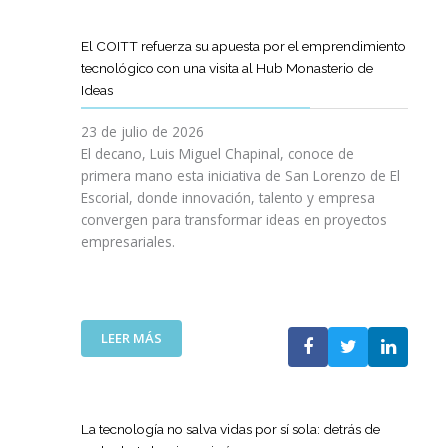
D
O
O
D
I
I
G
L
E
L
G
R
El COITT refuerza su apuesta por el emprendimiento
Á
C
I
I
A
tecnológico con una visita al Hub Monasterio de
S
A
E
T
M
Ideas
P
N
N
A
A
U
O
C
L
D
23 de julio de 2026
E
D
I
E
El decano, Luis Miguel Chapinal, conoce de
R
E
A
M
primera mano esta iniciativa de San Lorenzo de El
T
L
D
E
Escorial, donde innovación, talento y empresa
O
C
E
N
convergen para transformar ideas en proyectos
“
O
N
T
empresariales.
9
I
U
O
0
T
E
R
A
T
S
I
N
C
T
N
I
A
R
:
LEER MÁS
G
V
N
A
E
Y
E
A
S
L
N
R
C
R
C
U
S
O
E
O
E
La tecnología no salva vidas por sí sola: detrás de
A
M
D
I
V