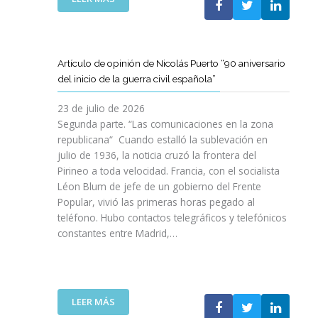
I
T
T
E
Ó
A
A
L
N
M
T
C
P
B
D
L
A
Artículo de opinión de Nicolás Puerto “90 aniversario
I
E
U
R
del inicio de la guerra civil española”
É
C
B
A
N
A
J
D
23 de julio de 2026
S
T
O
I
Segunda parte. “Las comunicaciones en la zona
A
A
V
S
republicana“ Cuando estalló la sublevación en
L
L
E
F
julio de 1936, la noticia cruzó la frontera del
V
U
N
R
Pirineo a toda velocidad. Francia, con el socialista
A
N
C
U
Léon Blum de jefe de un gobierno del Frente
N
Y
O
T
V
Popular, vivió las primeras horas pegado al
A
I
A
I
teléfono. Hubo contactos telegráficos y telefónicos
P
T
R
D
constantes entre Madrid,…
A
T
D
A
R
A
E
S
A
V
U
:
I
A
N
U
M
N
A
:
LEER MÁS
N
P
Z
E
A