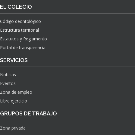
O
S
EL COLEGIO
N
O
A
N
C
Código deontológico
A
I
Estructura territorial
S
O
N
Estatutos y Reglamento
A
Portal de transparencia
L
S
SERVICIOS
O
B
Noticias
R
E
Eventos
E
Zona de empleo
L
Libre ejercicio
I
M
GRUPOS DE TRABAJO
P
A
C
Zona privada
T