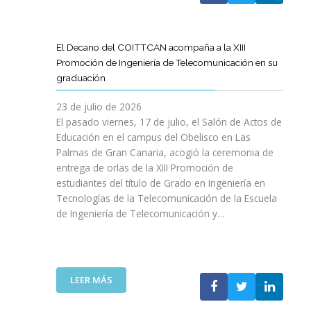
A
U
A
X
R
L
L
E
P
T
L
S
N
E
Í
A
El Decano del COITTCAN acompaña a la XIII
A
E
R
C
M
Promoción de Ingeniería de Telecomunicación en su
R
L
I
U
A
graduación
L
D
E
L
D
A
E
N
O
A
23 de julio de 2026
T
S
C
D
A
El pasado viernes, 17 de julio, el Salón de Actos de
R
A
I
E
R
Educación en el campus del Obelisco en Las
A
R
A
O
E
Palmas de Gran Canaria, acogió la ceremonia de
N
R
I
P
F
entrega de orlas de la XIII Promoción de
S
O
N
I
O
F
estudiantes del título de Grado en Ingeniería en
L
O
N
R
O
L
Tecnologías de la Telecomunicación de la Escuela
L
I
Z
R
O
de Ingeniería de Telecomunicación y…
V
Ó
A
M
D
I
N
R
A
E
D
D
L
C
S
A
E
A
I
U
B
N
:
R
LEER MÁS
Ó
P
L
I
E
E
N
R
E
C
L
S