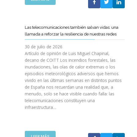
I
L
E
S
C
L
I
O
C
O
E
A
N
Las telecomunicaciones también salvan vidas: una
T
M
E
llamada a reforzar la resiliencia de nuestras redes
T
I
S
C
N
E
30 de julio de 2026
R
O
N
Artículo de opinión de Luis Miguel Chapinal,
E
D
U
decano de COITT Los incendios forestales, las
F
E
L
inundaciones, las olas de calor extremas o los
U
L
T
episodios meteorológicos adversos que hemos
E
A
R
vivido en las últimas semanas en distintos puntos
R
S
A
Z
de España nos recuerdan una realidad que, a
T
A
A
menudo, solo se hace visible cuando falla: las
E
L
N
telecomunicaciones constituyen una
L
T
L
infraestructura…
E
A
A
C
D
C
O
E
O
S
F
L
R
I
:
LEER MÁS