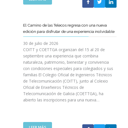
P
L
A
O
C
S
O
D
El Camino de las Telecos regresa con una nueva
N
E
edición para disfrutar de una experiencia inolvidable
L
C
A
A
30 de julio de 2026
L
N
COITT y COETTGA organizan del 15 al 20 de
L
O
septiembre una experiencia que combina
E
S
naturaleza, patrimonio, bienestar y convivencia
G
D
con condiciones especiales para colegiados y sus
A
E
D
familias El Colegio Oficial de Ingenieros Técnicos
L
A
de Telecomunicación (COITT), junto al Colexio
C
D
Oficial de Enxeñeiros Técnicos de
O
E
Telecomunicación de Galicia (COETTGA), ha
I
L
abierto las inscripciones para una nueva…
T
A
T
S
Y
E
D
M
E
:
LEER MÁS