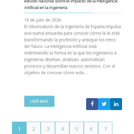
E
estudio nacional sobre el impacto de la Inteligencia
R
L
N
C
I
Artificial en la ingeniería
E
S
O
I
N
L
A
L
V
16 de julio de 2026
G
E
R
O
I
E
El Observatorio de la Ingeniería de España impulsa
M
E
G
L
N
una nueva encuesta para conocer cómo la IA está
P
L
Í
E
I
transformando la profesión y anticipar los retos
R
T
A
S
E
del futuro. La Inteligencia Artificial está
E
A
N
P
R
N
redefiniendo la forma en la que los ingenieros e
L
O
A
Í
D
ingenieras diseñan, analizan, automatizan
E
S
Ñ
A
I
procesos y desarrollan nuevos servicios. Con el
N
A
O
D
M
objetivo de conocer cómo esta…
T
L
L
E
I
O
V
A
T
E
J
A
”
E
N
O
V
L
T
V
I
:
LEER MÁS
E
O
E
D
E
C
T
N
A
L
O
E
S
C
M
C
P
O
U
N
1
2
3
4
5
6
7
O
I
N