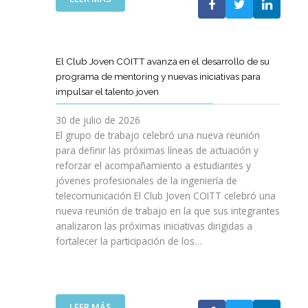
A
E
N
L
B
G
I
A
O
R
C
S
R
E
I
T
A
El Club Joven COITT avanza en el desarrollo de su
S
Ó
E
C
programa de mentoring y nuevas iniciativas para
A
N
L
I
impulsar el talento joven
C
E
Ó
O
C
N
30 de julio de 2026
N
O
C
El grupo de trabajo celebró una nueva reunión
U
M
O
para definir las próximas líneas de actuación y
N
U
N
reforzar el acompañamiento a estudiantes y
A
N
L
jóvenes profesionales de la ingeniería de
N
I
A
U
telecomunicación El Club Joven COITT celebró una
C
G
E
nueva reunión de trabajo en la que sus integrantes
A
E
V
analizaron las próximas iniciativas dirigidas a
C
N
A
fortalecer la participación de los…
I
E
E
O
R
D
N
A
I
E
L
C
S
I
:
LEER MÁS