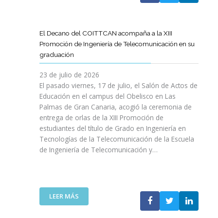
A
U
A
X
R
L
L
E
P
T
L
S
N
E
Í
A
El Decano del COITTCAN acompaña a la XIII
A
E
R
C
M
Promoción de Ingeniería de Telecomunicación en su
R
L
I
U
A
graduación
L
D
E
L
D
A
E
N
O
A
23 de julio de 2026
T
S
C
D
A
El pasado viernes, 17 de julio, el Salón de Actos de
R
A
I
E
R
Educación en el campus del Obelisco en Las
A
R
A
O
E
Palmas de Gran Canaria, acogió la ceremonia de
N
R
I
P
F
entrega de orlas de la XIII Promoción de
S
O
N
I
O
F
estudiantes del título de Grado en Ingeniería en
L
O
N
R
O
L
Tecnologías de la Telecomunicación de la Escuela
L
I
Z
R
O
de Ingeniería de Telecomunicación y…
V
Ó
A
M
D
I
N
R
A
E
D
D
L
C
S
A
E
A
I
U
B
N
:
R
LEER MÁS
Ó
P
L
I
E
E
N
R
E
C
L
S