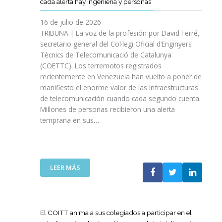
cada alerta hay ingeniería y personas
R
P
E
T
A
I
A
S
T
S
16 de julio de 2026
O
Ñ
R
I
TRIBUNA | La voz de la profesión por David Ferré,
D
A
E
N
secretario general del Col·legi Oficial d’Enginyers
E
A
F
I
L
Tècnics de Telecomunicació de Catalunya
L
U
C
I
(COETTC). Los terremotos registrados
A
E
I
N
recientemente en Venezuela han vuelto a poner de
X
R
A
I
manifiesto el enorme valor de las infraestructuras
I
Z
T
C
de telecomunicación cuando cada segundo cuenta.
I
A
I
I
Millones de personas recibieron una alerta
I
S
V
O
P
temprana en sus…
U
A
D
R
A
S
E
O
P
P
L
M
U
A
A
O
E
R
:
LEER MÁS
G
C
S
A
L
U
I
T
I
A
E
Ó
A
M
T
R
N
P
P
E
R
El COITT anima a sus colegiados a participar en el
D
O
U
C
A