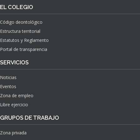
O
S
EL COLEGIO
N
O
A
N
C
Código deontológico
A
I
Estructura territorial
S
O
N
Estatutos y Reglamento
A
Portal de transparencia
L
S
SERVICIOS
O
B
Noticias
R
E
Eventos
E
Zona de empleo
L
Libre ejercicio
I
M
GRUPOS DE TRABAJO
P
A
C
Zona privada
T