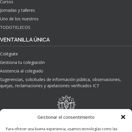
Cursos
O
Jornadas y talleres
D
E
Uno de los nuestros
L
TODOTELECOS
A
I
VENTANILLA ÚNICA
N
T
Colégiate
E
L
Gestiona tu colegiación
I
Asistencia al colegiado
G
E
Sugerencias, solicitudes de información pública, observaciones,
N
quejas, reclamaciones y apelaciones verificados ICT
C
I
A
A
R
Gestionar el consentimiento
T
I
Para ofrecer una buena experiencia, usamos tecnologías como las