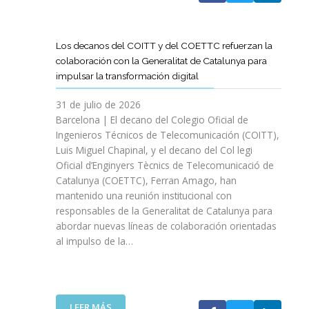
A
T
D
Los decanos del COITT y del COETTC refuerzan la
T
colaboración con la Generalitat de Catalunya para
I
impulsar la transformación digital
N
I
31 de julio de 2026
C
Barcelona | El decano del Colegio Oficial de
I
Ingenieros Técnicos de Telecomunicación (COITT),
A
Luis Miguel Chapinal, y el decano del Col legi
U
Oficial d’Enginyers Tècnics de Telecomunicació de
N
Catalunya (COETTC), Ferran Amago, han
A
mantenido una reunión institucional con
N
responsables de la Generalitat de Catalunya para
U
abordar nuevas líneas de colaboración orientadas
E
al impulso de la…
V
A
E
T
A
:
LEER MÁS