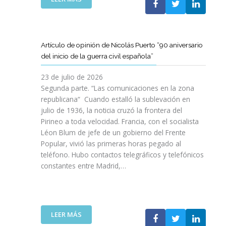
I
T
T
E
Ó
A
A
L
N
M
T
C
P
B
D
L
A
Artículo de opinión de Nicolás Puerto “90 aniversario
I
E
U
R
del inicio de la guerra civil española”
É
C
B
A
N
A
J
D
23 de julio de 2026
S
T
O
I
Segunda parte. “Las comunicaciones en la zona
A
A
V
S
republicana“ Cuando estalló la sublevación en
L
L
E
F
julio de 1936, la noticia cruzó la frontera del
V
U
N
R
Pirineo a toda velocidad. Francia, con el socialista
A
N
C
U
Léon Blum de jefe de un gobierno del Frente
N
Y
O
T
V
Popular, vivió las primeras horas pegado al
A
I
A
I
teléfono. Hubo contactos telegráficos y telefónicos
P
T
R
D
constantes entre Madrid,…
A
T
D
A
R
A
E
S
A
V
U
:
I
A
N
U
M
N
A
:
LEER MÁS
N
P
Z
E
A