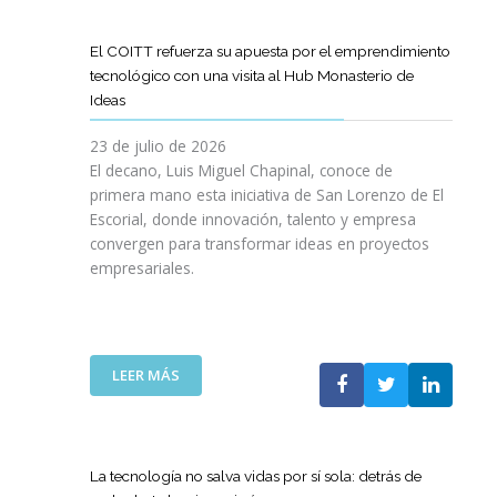
D
O
O
D
I
I
G
L
E
L
G
R
El COITT refuerza su apuesta por el emprendimiento
Á
C
I
I
A
tecnológico con una visita al Hub Monasterio de
S
A
E
T
M
Ideas
P
N
N
A
A
U
O
C
L
D
23 de julio de 2026
E
D
I
E
El decano, Luis Miguel Chapinal, conoce de
R
E
A
M
primera mano esta iniciativa de San Lorenzo de El
T
L
D
E
Escorial, donde innovación, talento y empresa
O
C
E
N
convergen para transformar ideas en proyectos
“
O
N
T
empresariales.
9
I
U
O
0
T
E
R
A
T
S
I
N
C
T
N
I
A
R
:
LEER MÁS
G
V
N
A
E
Y
E
A
S
L
N
R
C
R
C
U
S
O
E
O
E
La tecnología no salva vidas por sí sola: detrás de
A
M
D
I
V