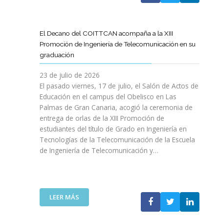
A
U
A
X
R
L
L
E
P
T
L
S
N
E
Í
A
El Decano del COITTCAN acompaña a la XIII
A
E
R
C
M
Promoción de Ingeniería de Telecomunicación en su
R
L
I
U
A
graduación
L
D
E
L
D
A
E
N
O
A
23 de julio de 2026
T
S
C
D
A
El pasado viernes, 17 de julio, el Salón de Actos de
R
A
I
E
R
Educación en el campus del Obelisco en Las
A
R
A
O
E
Palmas de Gran Canaria, acogió la ceremonia de
N
R
I
P
F
entrega de orlas de la XIII Promoción de
S
O
N
I
O
F
estudiantes del título de Grado en Ingeniería en
L
O
N
R
O
L
Tecnologías de la Telecomunicación de la Escuela
L
I
Z
R
O
de Ingeniería de Telecomunicación y…
V
Ó
A
M
D
I
N
R
A
E
D
D
L
C
S
A
E
A
I
U
B
N
:
R
LEER MÁS
Ó
P
L
I
E
E
N
R
E
C
L
S