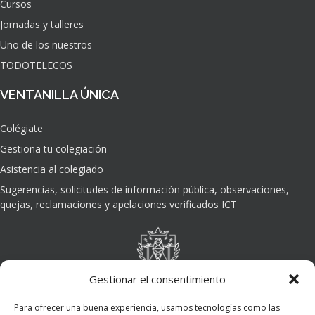
Cursos
O
Jornadas y talleres
D
E
Uno de los nuestros
L
TODOTELECOS
A
I
VENTANILLA ÚNICA
N
T
Colégiate
E
L
Gestiona tu colegiación
I
Asistencia al colegiado
G
E
Sugerencias, solicitudes de información pública, observaciones,
N
quejas, reclamaciones y apelaciones verificados ICT
C
I
A
A
R
Gestionar el consentimiento
T
I
Para ofrecer una buena experiencia, usamos tecnologías como las