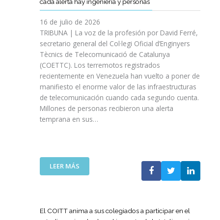
cada alerta hay ingeniería y personas
R
P
E
T
A
I
A
S
T
S
16 de julio de 2026
O
Ñ
R
I
TRIBUNA | La voz de la profesión por David Ferré,
D
A
E
N
secretario general del Col·legi Oficial d’Enginyers
E
A
F
I
L
Tècnics de Telecomunicació de Catalunya
L
U
C
I
(COETTC). Los terremotos registrados
A
E
I
N
recientemente en Venezuela han vuelto a poner de
X
R
A
I
manifiesto el enorme valor de las infraestructuras
I
Z
T
C
de telecomunicación cuando cada segundo cuenta.
I
A
I
I
Millones de personas recibieron una alerta
I
S
V
O
P
temprana en sus…
U
A
D
R
A
S
E
O
P
P
L
M
U
A
A
O
E
R
:
LEER MÁS
G
C
S
A
L
U
I
T
I
A
E
Ó
A
M
T
R
N
P
P
E
R
El COITT anima a sus colegiados a participar en el
D
O
U
C
A