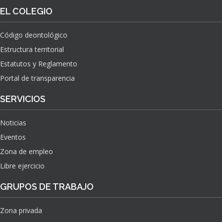
O
S
EL COLEGIO
N
O
A
N
C
Código deontológico
A
I
Estructura territorial
S
O
N
Estatutos y Reglamento
A
Portal de transparencia
L
S
SERVICIOS
O
B
Noticias
R
E
Eventos
E
Zona de empleo
L
Libre ejercicio
I
M
GRUPOS DE TRABAJO
P
A
C
Zona privada
T