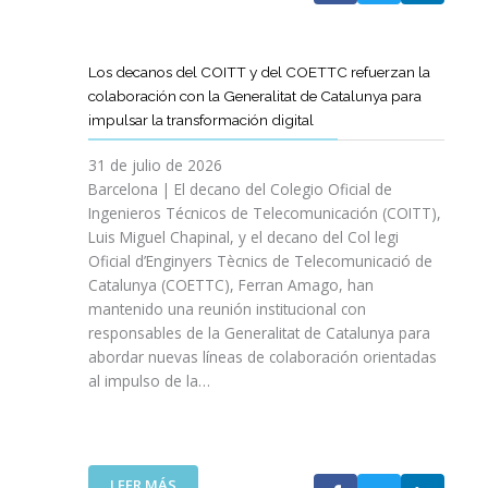
A
T
D
Los decanos del COITT y del COETTC refuerzan la
T
colaboración con la Generalitat de Catalunya para
I
impulsar la transformación digital
N
I
31 de julio de 2026
C
Barcelona | El decano del Colegio Oficial de
I
Ingenieros Técnicos de Telecomunicación (COITT),
A
Luis Miguel Chapinal, y el decano del Col legi
U
Oficial d’Enginyers Tècnics de Telecomunicació de
N
Catalunya (COETTC), Ferran Amago, han
A
mantenido una reunión institucional con
N
responsables de la Generalitat de Catalunya para
U
abordar nuevas líneas de colaboración orientadas
E
al impulso de la…
V
A
E
T
A
:
LEER MÁS