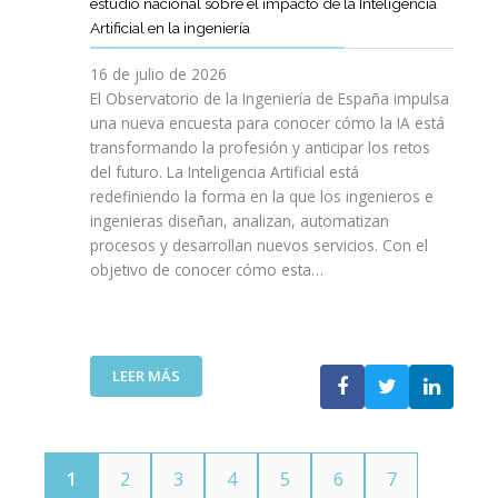
E
estudio nacional sobre el impacto de la Inteligencia
R
L
N
C
I
Artificial en la ingeniería
E
S
O
I
N
L
A
L
V
16 de julio de 2026
G
E
R
O
I
E
El Observatorio de la Ingeniería de España impulsa
M
E
G
L
N
una nueva encuesta para conocer cómo la IA está
P
L
Í
E
I
transformando la profesión y anticipar los retos
R
T
A
S
E
del futuro. La Inteligencia Artificial está
E
A
N
P
R
N
redefiniendo la forma en la que los ingenieros e
L
O
A
Í
D
ingenieras diseñan, analizan, automatizan
E
S
Ñ
A
I
procesos y desarrollan nuevos servicios. Con el
N
A
O
D
M
objetivo de conocer cómo esta…
T
L
L
E
I
O
V
A
T
E
J
A
”
E
N
O
V
L
T
V
I
:
LEER MÁS
E
O
E
D
E
C
T
N
A
L
O
E
S
C
M
C
P
O
U
N
1
2
3
4
5
6
7
O
I
N