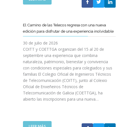
P
L
A
O
C
S
O
D
El Camino de las Telecos regresa con una nueva
N
E
edición para disfrutar de una experiencia inolvidable
L
C
A
A
30 de julio de 2026
L
N
COITT y COETTGA organizan del 15 al 20 de
L
O
septiembre una experiencia que combina
E
S
naturaleza, patrimonio, bienestar y convivencia
G
D
con condiciones especiales para colegiados y sus
A
E
D
familias El Colegio Oficial de Ingenieros Técnicos
L
A
de Telecomunicación (COITT), junto al Colexio
C
D
Oficial de Enxeñeiros Técnicos de
O
E
Telecomunicación de Galicia (COETTGA), ha
I
L
abierto las inscripciones para una nueva…
T
A
T
S
Y
E
D
M
E
:
LEER MÁS