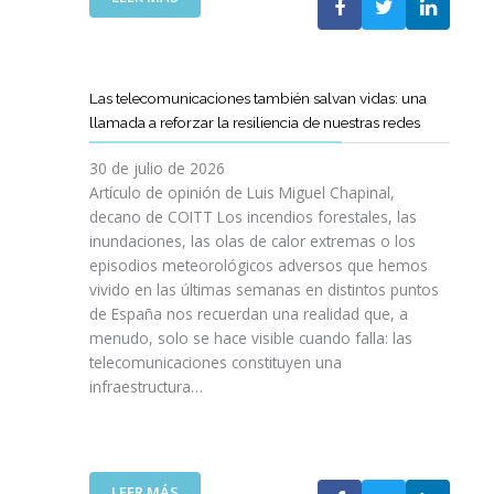
I
L
E
S
C
L
I
O
C
O
E
A
N
Las telecomunicaciones también salvan vidas: una
T
M
E
llamada a reforzar la resiliencia de nuestras redes
T
I
S
C
N
E
30 de julio de 2026
R
O
N
Artículo de opinión de Luis Miguel Chapinal,
E
D
U
decano de COITT Los incendios forestales, las
F
E
L
inundaciones, las olas de calor extremas o los
U
L
T
episodios meteorológicos adversos que hemos
E
A
R
vivido en las últimas semanas en distintos puntos
R
S
A
Z
de España nos recuerdan una realidad que, a
T
A
A
menudo, solo se hace visible cuando falla: las
E
L
N
telecomunicaciones constituyen una
L
T
L
infraestructura…
E
A
A
C
D
C
O
E
O
S
F
L
R
I
:
LEER MÁS