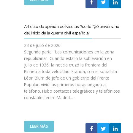
I
T
T
E
Ó
A
A
L
N
M
T
C
P
B
D
L
A
Artículo de opinión de Nicolás Puerto “90 aniversario
I
E
U
R
del inicio de la guerra civil española”
É
C
B
A
N
A
J
D
23 de julio de 2026
S
T
O
I
Segunda parte. “Las comunicaciones en la zona
A
A
V
S
republicana“ Cuando estalló la sublevación en
L
L
E
F
julio de 1936, la noticia cruzó la frontera del
V
U
N
R
Pirineo a toda velocidad. Francia, con el socialista
A
N
C
U
Léon Blum de jefe de un gobierno del Frente
N
Y
O
T
V
Popular, vivió las primeras horas pegado al
A
I
A
I
teléfono. Hubo contactos telegráficos y telefónicos
P
T
R
D
constantes entre Madrid,…
A
T
D
A
R
A
E
S
A
V
U
:
I
A
N
U
M
N
A
:
LEER MÁS
N
P
Z
E
A