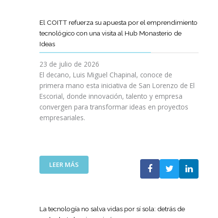
D
O
O
D
I
I
G
L
E
L
G
R
El COITT refuerza su apuesta por el emprendimiento
Á
C
I
I
A
tecnológico con una visita al Hub Monasterio de
S
A
E
T
M
Ideas
P
N
N
A
A
U
O
C
L
D
23 de julio de 2026
E
D
I
E
El decano, Luis Miguel Chapinal, conoce de
R
E
A
M
primera mano esta iniciativa de San Lorenzo de El
T
L
D
E
Escorial, donde innovación, talento y empresa
O
C
E
N
convergen para transformar ideas en proyectos
“
O
N
T
empresariales.
9
I
U
O
0
T
E
R
A
T
S
I
N
C
T
N
I
A
R
:
LEER MÁS
G
V
N
A
E
Y
E
A
S
L
N
R
C
R
C
U
S
O
E
O
E
La tecnología no salva vidas por sí sola: detrás de
A
M
D
I
V