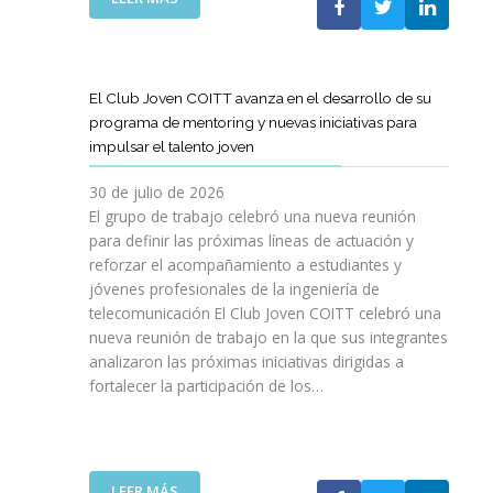
A
E
N
L
B
G
I
A
O
R
C
S
R
E
I
T
A
El Club Joven COITT avanza en el desarrollo de su
S
Ó
E
C
programa de mentoring y nuevas iniciativas para
A
N
L
I
impulsar el talento joven
C
E
Ó
O
C
N
30 de julio de 2026
N
O
C
El grupo de trabajo celebró una nueva reunión
U
M
O
para definir las próximas líneas de actuación y
N
U
N
reforzar el acompañamiento a estudiantes y
A
N
L
jóvenes profesionales de la ingeniería de
N
I
A
U
telecomunicación El Club Joven COITT celebró una
C
G
E
nueva reunión de trabajo en la que sus integrantes
A
E
V
analizaron las próximas iniciativas dirigidas a
C
N
A
fortalecer la participación de los…
I
E
E
O
R
D
N
A
I
E
L
C
S
I
:
LEER MÁS