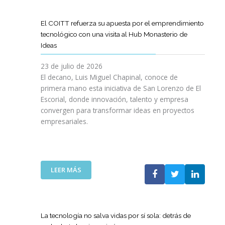
D
O
O
D
I
I
G
L
E
L
G
R
El COITT refuerza su apuesta por el emprendimiento
Á
C
I
I
A
tecnológico con una visita al Hub Monasterio de
S
A
E
T
M
Ideas
P
N
N
A
A
U
O
C
L
D
23 de julio de 2026
E
D
I
E
El decano, Luis Miguel Chapinal, conoce de
R
E
A
M
primera mano esta iniciativa de San Lorenzo de El
T
L
D
E
Escorial, donde innovación, talento y empresa
O
C
E
N
convergen para transformar ideas en proyectos
“
O
N
T
empresariales.
9
I
U
O
0
T
E
R
A
T
S
I
N
C
T
N
I
A
R
:
LEER MÁS
G
V
N
A
E
Y
E
A
S
L
N
R
C
R
C
U
S
O
E
O
E
La tecnología no salva vidas por sí sola: detrás de
A
M
D
I
V