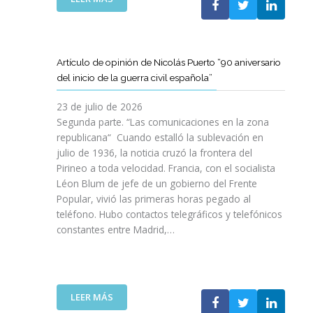
I
T
T
E
Ó
A
A
L
N
M
T
C
P
B
D
L
A
Artículo de opinión de Nicolás Puerto “90 aniversario
I
E
U
R
del inicio de la guerra civil española”
É
C
B
A
N
A
J
D
23 de julio de 2026
S
T
O
I
Segunda parte. “Las comunicaciones en la zona
A
A
V
S
republicana“ Cuando estalló la sublevación en
L
L
E
F
julio de 1936, la noticia cruzó la frontera del
V
U
N
R
Pirineo a toda velocidad. Francia, con el socialista
A
N
C
U
Léon Blum de jefe de un gobierno del Frente
N
Y
O
T
V
Popular, vivió las primeras horas pegado al
A
I
A
I
teléfono. Hubo contactos telegráficos y telefónicos
P
T
R
D
constantes entre Madrid,…
A
T
D
A
R
A
E
S
A
V
U
:
I
A
N
U
M
N
A
:
LEER MÁS
N
P
Z
E
A