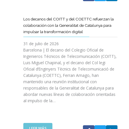
A
T
D
Los decanos del COITT y del COETTC refuerzan la
T
colaboración con la Generalitat de Catalunya para
I
impulsar la transformación digital
N
I
31 de julio de 2026
C
Barcelona | El decano del Colegio Oficial de
I
Ingenieros Técnicos de Telecomunicación (COITT),
A
Luis Miguel Chapinal, y el decano del Col legi
U
Oficial d’Enginyers Tècnics de Telecomunicació de
N
Catalunya (COETTC), Ferran Amago, han
A
mantenido una reunión institucional con
N
responsables de la Generalitat de Catalunya para
U
abordar nuevas líneas de colaboración orientadas
E
al impulso de la…
V
A
E
T
A
:
LEER MÁS