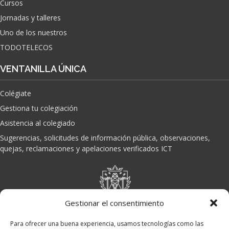
Cursos
O
Jornadas y talleres
D
E
Uno de los nuestros
L
TODOTELECOS
A
I
VENTANILLA ÚNICA
N
T
Colégiate
E
L
Gestiona tu colegiación
I
Asistencia al colegiado
G
E
Sugerencias, solicitudes de información pública, observaciones,
N
quejas, reclamaciones y apelaciones verificados ICT
C
I
A
A
R
Gestionar el consentimiento
T
I
Para ofrecer una buena experiencia, usamos tecnologías como las