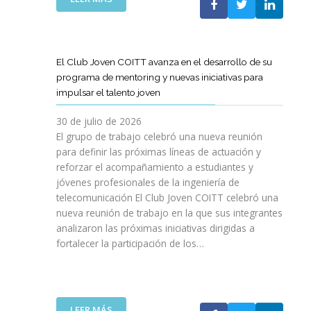
A
E
N
L
B
G
I
A
O
R
C
S
R
E
I
T
A
El Club Joven COITT avanza en el desarrollo de su
S
Ó
E
C
programa de mentoring y nuevas iniciativas para
A
N
L
I
impulsar el talento joven
C
E
Ó
O
C
N
30 de julio de 2026
N
O
C
El grupo de trabajo celebró una nueva reunión
U
M
O
para definir las próximas líneas de actuación y
N
U
N
reforzar el acompañamiento a estudiantes y
A
N
L
jóvenes profesionales de la ingeniería de
N
I
A
U
telecomunicación El Club Joven COITT celebró una
C
G
E
nueva reunión de trabajo en la que sus integrantes
A
E
V
analizaron las próximas iniciativas dirigidas a
C
N
A
fortalecer la participación de los…
I
E
E
O
R
D
N
A
I
E
L
C
S
I
:
LEER MÁS