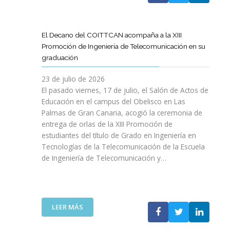
A
U
A
X
R
L
L
E
P
T
L
S
N
E
Í
A
El Decano del COITTCAN acompaña a la XIII
A
E
R
C
M
Promoción de Ingeniería de Telecomunicación en su
R
L
I
U
A
graduación
L
D
E
L
D
A
E
N
O
A
23 de julio de 2026
T
S
C
D
A
El pasado viernes, 17 de julio, el Salón de Actos de
R
A
I
E
R
Educación en el campus del Obelisco en Las
A
R
A
O
E
Palmas de Gran Canaria, acogió la ceremonia de
N
R
I
P
F
entrega de orlas de la XIII Promoción de
S
O
N
I
O
F
estudiantes del título de Grado en Ingeniería en
L
O
N
R
O
L
Tecnologías de la Telecomunicación de la Escuela
L
I
Z
R
O
de Ingeniería de Telecomunicación y…
V
Ó
A
M
D
I
N
R
A
E
D
D
L
C
S
A
E
A
I
U
B
N
:
R
LEER MÁS
Ó
P
L
I
E
E
N
R
E
C
L
S