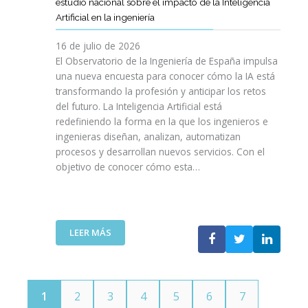
E
estudio nacional sobre el impacto de la Inteligencia
R
L
N
C
I
Artificial en la ingeniería
E
S
O
I
N
L
A
L
V
16 de julio de 2026
G
E
R
O
I
E
El Observatorio de la Ingeniería de España impulsa
M
E
G
L
N
una nueva encuesta para conocer cómo la IA está
P
L
Í
E
I
transformando la profesión y anticipar los retos
R
T
A
S
E
del futuro. La Inteligencia Artificial está
E
A
N
P
R
N
redefiniendo la forma en la que los ingenieros e
L
O
A
Í
D
ingenieras diseñan, analizan, automatizan
E
S
Ñ
A
I
procesos y desarrollan nuevos servicios. Con el
N
A
O
D
M
objetivo de conocer cómo esta…
T
L
L
E
I
O
V
A
T
E
J
A
”
E
N
O
V
L
T
V
I
:
LEER MÁS
E
O
E
D
E
C
T
N
A
L
O
E
S
C
M
C
P
O
U
N
1
2
3
4
5
6
7
O
I
N