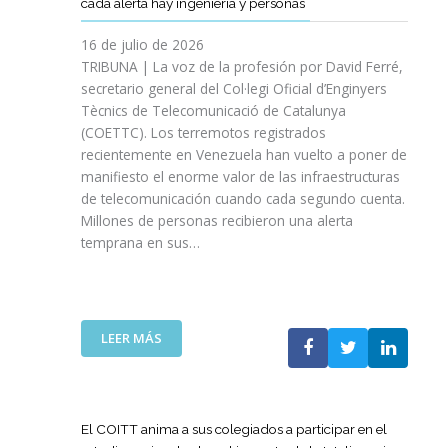
cada alerta hay ingeniería y personas
R
P
E
T
A
I
A
S
T
S
16 de julio de 2026
O
Ñ
R
I
TRIBUNA | La voz de la profesión por David Ferré,
D
A
E
N
secretario general del Col·legi Oficial d’Enginyers
E
A
F
I
L
Tècnics de Telecomunicació de Catalunya
L
U
C
I
(COETTC). Los terremotos registrados
A
E
I
N
recientemente en Venezuela han vuelto a poner de
X
R
A
I
manifiesto el enorme valor de las infraestructuras
I
Z
T
C
de telecomunicación cuando cada segundo cuenta.
I
A
I
I
Millones de personas recibieron una alerta
I
S
V
O
P
temprana en sus…
U
A
D
R
A
S
E
O
P
P
L
M
U
A
A
O
E
R
:
LEER MÁS
G
C
S
A
L
U
I
T
I
A
E
Ó
A
M
T
R
N
P
P
E
R
El COITT anima a sus colegiados a participar en el
D
O
U
C
A