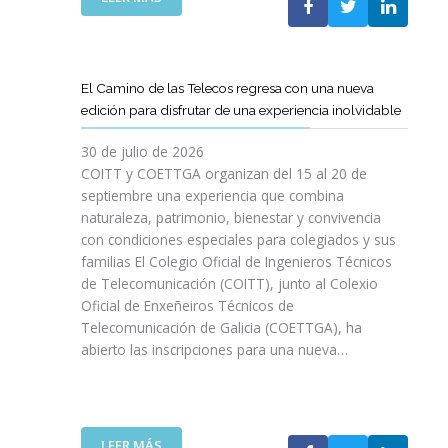
P
L
A
O
C
S
O
D
El Camino de las Telecos regresa con una nueva
N
E
edición para disfrutar de una experiencia inolvidable
L
C
A
A
30 de julio de 2026
L
N
COITT y COETTGA organizan del 15 al 20 de
L
O
septiembre una experiencia que combina
E
S
naturaleza, patrimonio, bienestar y convivencia
G
D
con condiciones especiales para colegiados y sus
A
E
D
familias El Colegio Oficial de Ingenieros Técnicos
L
A
de Telecomunicación (COITT), junto al Colexio
C
D
Oficial de Enxeñeiros Técnicos de
O
E
Telecomunicación de Galicia (COETTGA), ha
I
L
abierto las inscripciones para una nueva…
T
A
T
S
Y
E
D
M
E
:
LEER MÁS