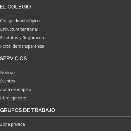
O
S
EL COLEGIO
N
O
A
N
C
Código deontológico
A
I
Estructura territorial
S
O
N
Estatutos y Reglamento
A
Portal de transparencia
L
S
SERVICIOS
O
B
Noticias
R
E
Eventos
E
Zona de empleo
L
Libre ejercicio
I
M
GRUPOS DE TRABAJO
P
A
C
Zona privada
T