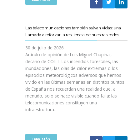
I
L
E
S
C
L
I
O
C
O
E
A
N
Las telecomunicaciones también salvan vidas: una
T
M
E
llamada a reforzar la resiliencia de nuestras redes
T
I
S
C
N
E
30 de julio de 2026
R
O
N
Artículo de opinión de Luis Miguel Chapinal,
E
D
U
decano de COITT Los incendios forestales, las
F
E
L
inundaciones, las olas de calor extremas o los
U
L
T
episodios meteorológicos adversos que hemos
E
A
R
vivido en las últimas semanas en distintos puntos
R
S
A
Z
de España nos recuerdan una realidad que, a
T
A
A
menudo, solo se hace visible cuando falla: las
E
L
N
telecomunicaciones constituyen una
L
T
L
infraestructura…
E
A
A
C
D
C
O
E
O
S
F
L
R
I
:
LEER MÁS