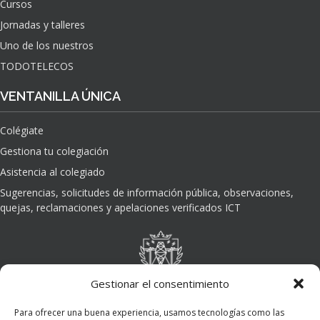
Cursos
O
Jornadas y talleres
D
E
Uno de los nuestros
L
TODOTELECOS
A
I
VENTANILLA ÚNICA
N
T
Colégiate
E
L
Gestiona tu colegiación
I
Asistencia al colegiado
G
E
Sugerencias, solicitudes de información pública, observaciones,
N
quejas, reclamaciones y apelaciones verificados ICT
C
I
A
A
R
Gestionar el consentimiento
T
I
Para ofrecer una buena experiencia, usamos tecnologías como las