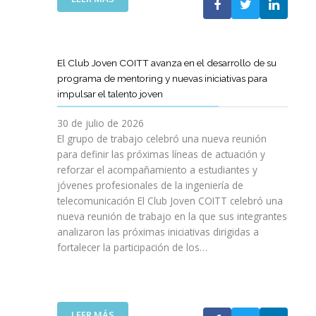
A
E
N
L
B
G
I
A
O
R
C
S
R
E
I
T
A
El Club Joven COITT avanza en el desarrollo de su
S
Ó
E
C
programa de mentoring y nuevas iniciativas para
A
N
L
I
impulsar el talento joven
C
E
Ó
O
C
N
30 de julio de 2026
N
O
C
El grupo de trabajo celebró una nueva reunión
U
M
O
para definir las próximas líneas de actuación y
N
U
N
reforzar el acompañamiento a estudiantes y
A
N
L
jóvenes profesionales de la ingeniería de
N
I
A
U
telecomunicación El Club Joven COITT celebró una
C
G
E
nueva reunión de trabajo en la que sus integrantes
A
E
V
analizaron las próximas iniciativas dirigidas a
C
N
A
fortalecer la participación de los…
I
E
E
O
R
D
N
A
I
E
L
C
S
I
:
LEER MÁS