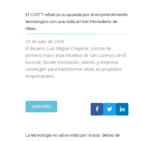
D
O
O
D
I
I
G
L
E
L
G
R
El COITT refuerza su apuesta por el emprendimiento
Á
C
I
I
A
tecnológico con una visita al Hub Monasterio de
S
A
E
T
M
Ideas
P
N
N
A
A
U
O
C
L
D
23 de julio de 2026
E
D
I
E
El decano, Luis Miguel Chapinal, conoce de
R
E
A
M
primera mano esta iniciativa de San Lorenzo de El
T
L
D
E
Escorial, donde innovación, talento y empresa
O
C
E
N
convergen para transformar ideas en proyectos
“
O
N
T
empresariales.
9
I
U
O
0
T
E
R
A
T
S
I
N
C
T
N
I
A
R
:
LEER MÁS
G
V
N
A
E
Y
E
A
S
L
N
R
C
R
C
U
S
O
E
O
E
La tecnología no salva vidas por sí sola: detrás de
A
M
D
I
V