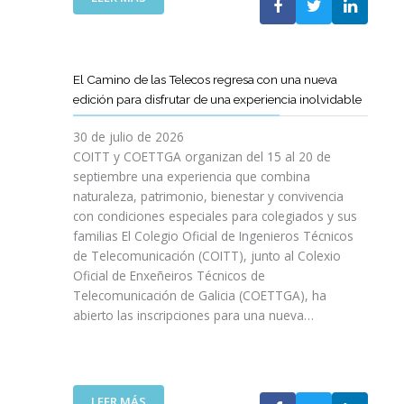
P
L
A
O
C
S
O
D
El Camino de las Telecos regresa con una nueva
N
E
edición para disfrutar de una experiencia inolvidable
L
C
A
A
30 de julio de 2026
L
N
COITT y COETTGA organizan del 15 al 20 de
L
O
septiembre una experiencia que combina
E
S
naturaleza, patrimonio, bienestar y convivencia
G
D
con condiciones especiales para colegiados y sus
A
E
D
familias El Colegio Oficial de Ingenieros Técnicos
L
A
de Telecomunicación (COITT), junto al Colexio
C
D
Oficial de Enxeñeiros Técnicos de
O
E
Telecomunicación de Galicia (COETTGA), ha
I
L
abierto las inscripciones para una nueva…
T
A
T
S
Y
E
D
M
E
:
LEER MÁS