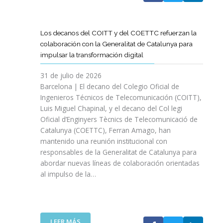
A
T
D
Los decanos del COITT y del COETTC refuerzan la
T
colaboración con la Generalitat de Catalunya para
I
impulsar la transformación digital
N
I
31 de julio de 2026
C
Barcelona | El decano del Colegio Oficial de
I
Ingenieros Técnicos de Telecomunicación (COITT),
A
Luis Miguel Chapinal, y el decano del Col legi
U
Oficial d’Enginyers Tècnics de Telecomunicació de
N
Catalunya (COETTC), Ferran Amago, han
A
mantenido una reunión institucional con
N
responsables de la Generalitat de Catalunya para
U
abordar nuevas líneas de colaboración orientadas
E
al impulso de la…
V
A
E
T
A
:
LEER MÁS