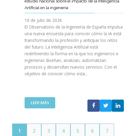
E
estudio nacional sobre el impacto de la Inteligencia
R
L
N
C
I
Artificial en la ingeniería
E
S
O
I
N
L
A
L
V
16 de julio de 2026
G
E
R
O
I
E
El Observatorio de la Ingeniería de España impulsa
M
E
G
L
N
una nueva encuesta para conocer cómo la IA está
P
L
Í
E
I
transformando la profesión y anticipar los retos
R
T
A
S
E
del futuro. La Inteligencia Artificial está
E
A
N
P
R
N
redefiniendo la forma en la que los ingenieros e
L
O
A
Í
D
ingenieras diseñan, analizan, automatizan
E
S
Ñ
A
I
procesos y desarrollan nuevos servicios. Con el
N
A
O
D
M
objetivo de conocer cómo esta…
T
L
L
E
I
O
V
A
T
E
J
A
”
E
N
O
V
L
T
V
I
:
LEER MÁS
E
O
E
D
E
C
T
N
A
L
O
E
S
C
M
C
P
O
U
N
1
2
3
4
5
6
7
O
I
N