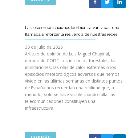
I
L
E
S
C
L
I
O
C
O
E
A
N
Las telecomunicaciones también salvan vidas: una
T
M
E
llamada a reforzar la resiliencia de nuestras redes
T
I
S
C
N
E
30 de julio de 2026
R
O
N
Artículo de opinión de Luis Miguel Chapinal,
E
D
U
decano de COITT Los incendios forestales, las
F
E
L
inundaciones, las olas de calor extremas o los
U
L
T
episodios meteorológicos adversos que hemos
E
A
R
vivido en las últimas semanas en distintos puntos
R
S
A
Z
de España nos recuerdan una realidad que, a
T
A
A
menudo, solo se hace visible cuando falla: las
E
L
N
telecomunicaciones constituyen una
L
T
L
infraestructura…
E
A
A
C
D
C
O
E
O
S
F
L
R
I
:
LEER MÁS