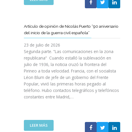
I
T
T
E
Ó
A
A
L
N
M
T
C
P
B
D
L
A
Artículo de opinión de Nicolás Puerto “90 aniversario
I
E
U
R
del inicio de la guerra civil española”
É
C
B
A
N
A
J
D
23 de julio de 2026
S
T
O
I
Segunda parte. “Las comunicaciones en la zona
A
A
V
S
republicana“ Cuando estalló la sublevación en
L
L
E
F
julio de 1936, la noticia cruzó la frontera del
V
U
N
R
Pirineo a toda velocidad. Francia, con el socialista
A
N
C
U
Léon Blum de jefe de un gobierno del Frente
N
Y
O
T
V
Popular, vivió las primeras horas pegado al
A
I
A
I
teléfono. Hubo contactos telegráficos y telefónicos
P
T
R
D
constantes entre Madrid,…
A
T
D
A
R
A
E
S
A
V
U
:
I
A
N
U
M
N
A
:
LEER MÁS
N
P
Z
E
A