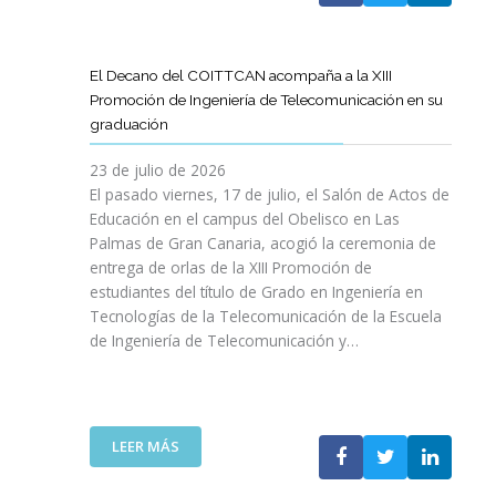
A
U
A
X
R
L
L
E
P
T
L
S
N
E
Í
A
El Decano del COITTCAN acompaña a la XIII
A
E
R
C
M
Promoción de Ingeniería de Telecomunicación en su
R
L
I
U
A
graduación
L
D
E
L
D
A
E
N
O
A
23 de julio de 2026
T
S
C
D
A
El pasado viernes, 17 de julio, el Salón de Actos de
R
A
I
E
R
Educación en el campus del Obelisco en Las
A
R
A
O
E
Palmas de Gran Canaria, acogió la ceremonia de
N
R
I
P
F
entrega de orlas de la XIII Promoción de
S
O
N
I
O
F
estudiantes del título de Grado en Ingeniería en
L
O
N
R
O
L
Tecnologías de la Telecomunicación de la Escuela
L
I
Z
R
O
de Ingeniería de Telecomunicación y…
V
Ó
A
M
D
I
N
R
A
E
D
D
L
C
S
A
E
A
I
U
B
N
:
R
LEER MÁS
Ó
P
L
I
E
E
N
R
E
C
L
S