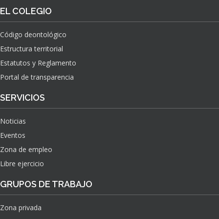
O
S
EL COLEGIO
N
O
A
N
C
Código deontológico
A
I
Estructura territorial
S
O
N
Estatutos y Reglamento
A
Portal de transparencia
L
S
SERVICIOS
O
B
Noticias
R
E
Eventos
E
Zona de empleo
L
Libre ejercicio
I
M
GRUPOS DE TRABAJO
P
A
C
Zona privada
T