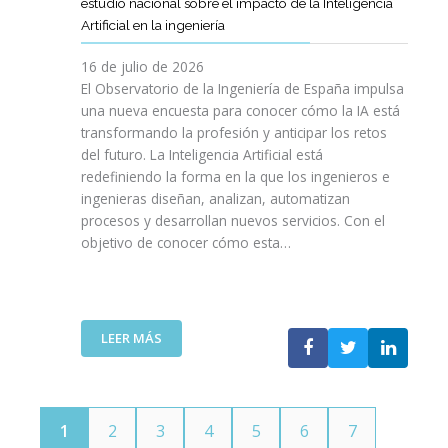
E
estudio nacional sobre el impacto de la Inteligencia
R
L
N
C
I
Artificial en la ingeniería
E
S
O
I
N
L
A
L
V
16 de julio de 2026
G
E
R
O
I
E
El Observatorio de la Ingeniería de España impulsa
M
E
G
L
N
una nueva encuesta para conocer cómo la IA está
P
L
Í
E
I
transformando la profesión y anticipar los retos
R
T
A
S
E
del futuro. La Inteligencia Artificial está
E
A
N
P
R
N
redefiniendo la forma en la que los ingenieros e
L
O
A
Í
D
ingenieras diseñan, analizan, automatizan
E
S
Ñ
A
I
procesos y desarrollan nuevos servicios. Con el
N
A
O
D
M
objetivo de conocer cómo esta…
T
L
L
E
I
O
V
A
T
E
J
A
”
E
N
O
V
L
T
V
I
:
LEER MÁS
E
O
E
D
E
C
T
N
A
L
O
E
S
C
M
C
P
O
U
N
1
2
3
4
5
6
7
O
I
N