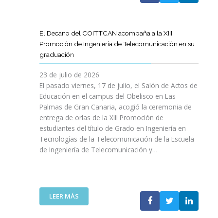
A
U
A
X
R
L
L
E
P
T
L
S
N
E
Í
A
El Decano del COITTCAN acompaña a la XIII
A
E
R
C
M
Promoción de Ingeniería de Telecomunicación en su
R
L
I
U
A
graduación
L
D
E
L
D
A
E
N
O
A
23 de julio de 2026
T
S
C
D
A
El pasado viernes, 17 de julio, el Salón de Actos de
R
A
I
E
R
Educación en el campus del Obelisco en Las
A
R
A
O
E
Palmas de Gran Canaria, acogió la ceremonia de
N
R
I
P
F
entrega de orlas de la XIII Promoción de
S
O
N
I
O
F
estudiantes del título de Grado en Ingeniería en
L
O
N
R
O
L
Tecnologías de la Telecomunicación de la Escuela
L
I
Z
R
O
de Ingeniería de Telecomunicación y…
V
Ó
A
M
D
I
N
R
A
E
D
D
L
C
S
A
E
A
I
U
B
N
:
R
LEER MÁS
Ó
P
L
I
E
E
N
R
E
C
L
S