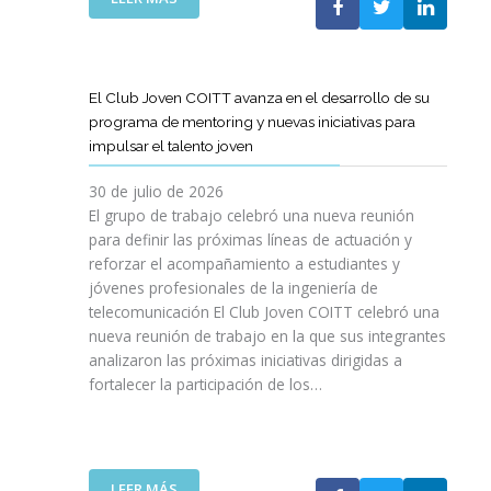
A
E
N
L
B
G
I
A
O
R
C
S
R
E
I
T
A
El Club Joven COITT avanza en el desarrollo de su
S
Ó
E
C
programa de mentoring y nuevas iniciativas para
A
N
L
I
impulsar el talento joven
C
E
Ó
O
C
N
30 de julio de 2026
N
O
C
El grupo de trabajo celebró una nueva reunión
U
M
O
para definir las próximas líneas de actuación y
N
U
N
reforzar el acompañamiento a estudiantes y
A
N
L
jóvenes profesionales de la ingeniería de
N
I
A
U
telecomunicación El Club Joven COITT celebró una
C
G
E
nueva reunión de trabajo en la que sus integrantes
A
E
V
analizaron las próximas iniciativas dirigidas a
C
N
A
fortalecer la participación de los…
I
E
E
O
R
D
N
A
I
E
L
C
S
I
:
LEER MÁS