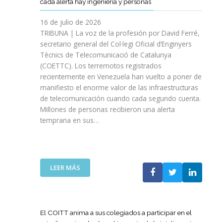
cada alerta hay ingeniería y personas
R
P
E
T
A
I
A
S
T
S
16 de julio de 2026
O
Ñ
R
I
TRIBUNA | La voz de la profesión por David Ferré,
D
A
E
N
secretario general del Col·legi Oficial d’Enginyers
E
A
F
I
L
Tècnics de Telecomunicació de Catalunya
L
U
C
I
(COETTC). Los terremotos registrados
A
E
I
N
recientemente en Venezuela han vuelto a poner de
X
R
A
I
manifiesto el enorme valor de las infraestructuras
I
Z
T
C
de telecomunicación cuando cada segundo cuenta.
I
A
I
I
Millones de personas recibieron una alerta
I
S
V
O
P
temprana en sus…
U
A
D
R
A
S
E
O
P
P
L
M
U
A
A
O
E
R
:
LEER MÁS
G
C
S
A
L
U
I
T
I
A
E
Ó
A
M
T
R
N
P
P
E
R
El COITT anima a sus colegiados a participar en el
D
O
U
C
A