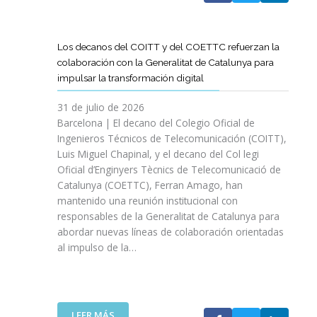
A
T
D
Los decanos del COITT y del COETTC refuerzan la
T
colaboración con la Generalitat de Catalunya para
I
impulsar la transformación digital
N
I
31 de julio de 2026
C
Barcelona | El decano del Colegio Oficial de
I
Ingenieros Técnicos de Telecomunicación (COITT),
A
Luis Miguel Chapinal, y el decano del Col legi
U
Oficial d’Enginyers Tècnics de Telecomunicació de
N
Catalunya (COETTC), Ferran Amago, han
A
mantenido una reunión institucional con
N
responsables de la Generalitat de Catalunya para
U
abordar nuevas líneas de colaboración orientadas
E
al impulso de la…
V
A
E
T
A
:
LEER MÁS