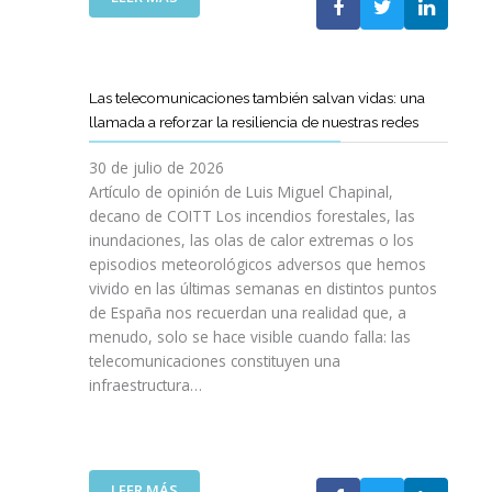
I
L
E
S
C
L
I
O
C
O
E
A
N
Las telecomunicaciones también salvan vidas: una
T
M
E
llamada a reforzar la resiliencia de nuestras redes
T
I
S
C
N
E
30 de julio de 2026
R
O
N
Artículo de opinión de Luis Miguel Chapinal,
E
D
U
decano de COITT Los incendios forestales, las
F
E
L
inundaciones, las olas de calor extremas o los
U
L
T
episodios meteorológicos adversos que hemos
E
A
R
vivido en las últimas semanas en distintos puntos
R
S
A
Z
de España nos recuerdan una realidad que, a
T
A
A
menudo, solo se hace visible cuando falla: las
E
L
N
telecomunicaciones constituyen una
L
T
L
infraestructura…
E
A
A
C
D
C
O
E
O
S
F
L
R
I
:
LEER MÁS