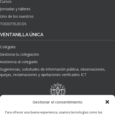
Cursos
O
Jornadas y talleres
D
E
Uno de los nuestros
L
TODOTELECOS
A
I
VENTANILLA ÚNICA
N
T
Colégiate
E
L
Gestiona tu colegiación
I
Asistencia al colegiado
G
E
Sugerencias, solicitudes de información pública, observaciones,
N
quejas, reclamaciones y apelaciones verificados ICT
C
I
A
A
R
Gestionar el consentimiento
T
I
Para ofrecer una buena experiencia, usamos tecnologías como las