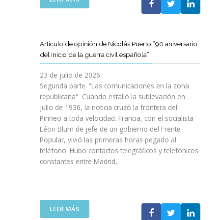
I
T
T
E
Ó
A
A
L
N
M
T
C
P
B
D
L
A
Artículo de opinión de Nicolás Puerto “90 aniversario
I
E
U
R
del inicio de la guerra civil española”
É
C
B
A
N
A
J
D
23 de julio de 2026
S
T
O
I
Segunda parte. “Las comunicaciones en la zona
A
A
V
S
republicana“ Cuando estalló la sublevación en
L
L
E
F
julio de 1936, la noticia cruzó la frontera del
V
U
N
R
Pirineo a toda velocidad. Francia, con el socialista
A
N
C
U
Léon Blum de jefe de un gobierno del Frente
N
Y
O
T
V
Popular, vivió las primeras horas pegado al
A
I
A
I
teléfono. Hubo contactos telegráficos y telefónicos
P
T
R
D
constantes entre Madrid,…
A
T
D
A
R
A
E
S
A
V
U
:
I
A
N
U
M
N
A
:
LEER MÁS
N
P
Z
E
A