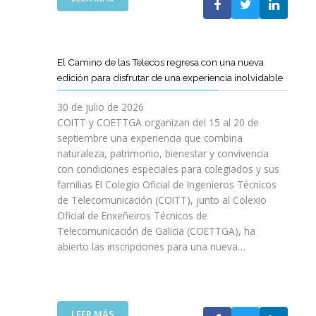
P
L
A
O
C
S
O
D
El Camino de las Telecos regresa con una nueva
N
E
edición para disfrutar de una experiencia inolvidable
L
C
A
A
30 de julio de 2026
L
N
COITT y COETTGA organizan del 15 al 20 de
L
O
septiembre una experiencia que combina
E
S
naturaleza, patrimonio, bienestar y convivencia
G
D
con condiciones especiales para colegiados y sus
A
E
D
familias El Colegio Oficial de Ingenieros Técnicos
L
A
de Telecomunicación (COITT), junto al Colexio
C
D
Oficial de Enxeñeiros Técnicos de
O
E
Telecomunicación de Galicia (COETTGA), ha
I
L
abierto las inscripciones para una nueva…
T
A
T
S
Y
E
D
M
E
:
LEER MÁS