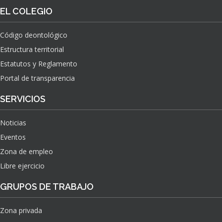
O
S
EL COLEGIO
N
O
A
N
C
Código deontológico
A
I
Estructura territorial
S
O
N
Estatutos y Reglamento
A
Portal de transparencia
L
S
SERVICIOS
O
B
Noticias
R
E
Eventos
E
Zona de empleo
L
Libre ejercicio
I
M
GRUPOS DE TRABAJO
P
A
C
Zona privada
T