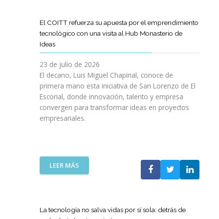
D
O
O
D
I
I
G
L
E
L
G
R
El COITT refuerza su apuesta por el emprendimiento
Á
C
I
I
A
tecnológico con una visita al Hub Monasterio de
S
A
E
T
M
Ideas
P
N
N
A
A
U
O
C
L
D
23 de julio de 2026
E
D
I
E
El decano, Luis Miguel Chapinal, conoce de
R
E
A
M
primera mano esta iniciativa de San Lorenzo de El
T
L
D
E
Escorial, donde innovación, talento y empresa
O
C
E
N
convergen para transformar ideas en proyectos
“
O
N
T
empresariales.
9
I
U
O
0
T
E
R
A
T
S
I
N
C
T
N
I
A
R
:
LEER MÁS
G
V
N
A
E
Y
E
A
S
L
N
R
C
R
C
U
S
O
E
O
E
La tecnología no salva vidas por sí sola: detrás de
A
M
D
I
V