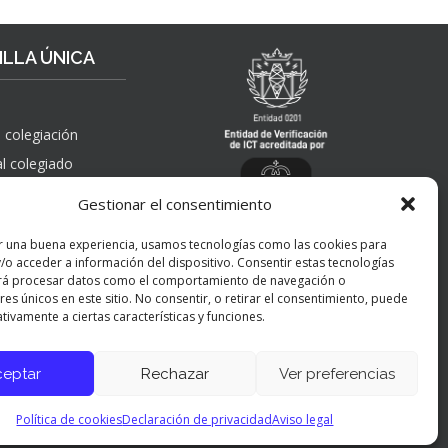
R
S
T
P
A
A
LLA ÚNICA
H
Ñ
A
O
Y
L
I
A
 colegiación
N
”
al colegiado
G
, solicitudes de
E
Gestionar el consentimiento
 pública,
N
nes, quejas,
I
r una buena experiencia, usamos tecnologías como las cookies para
nes y apelaciones
E
/o acceder a información del dispositivo. Consentir estas tecnologías
 ICT
R
rá procesar datos como el comportamiento de navegación o
Í
res únicos en este sitio. No consentir, o retirar el consentimiento, puede
tivamente a ciertas características y funciones.
A
Y
P
ceptar
Rechazar
Ver preferencias
Panel de preferencias cookies
E
R
Política de cookies
Declaración de privacidad
Aviso legal
S
O