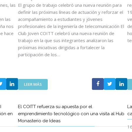
O
nes, las
El grupo de trabajo celebró una nueva reunión para
re
S
definir las próximas líneas de actuación y reforzar el
19
D
n las
acompañamiento a estudiantes y jóvenes
ve
E
aña nos
profesionales de la ingeniería de telecomunicación El
de
L
se hace
Club Joven COITT celebró una nueva reunión de
ho
C
trabajo en la que sus integrantes analizaron las
te
O
I
próximas iniciativas dirigidas a fortalecer la
T
participación de los…
T
Y
D
E
:
L
LEER MÁS
E
C
L
O
C
E
I
El COITT refuerza su apuesta por el
La
L
T
ión en
emprendimiento tecnológico con una visita al Hub
ca
U
T
Monasterio de Ideas
B
C
16
J
R