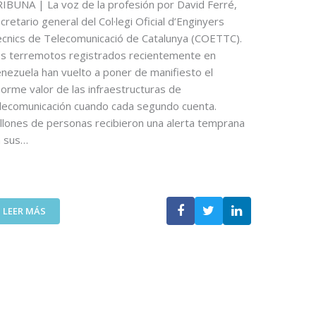
O
IBUNA | La voz de la profesión por David Ferré,
N
D
U
cretario general del Col·legi Oficial d’Enginyers
E
N
cnics de Telecomunicació de Catalunya (COETTC).
O
A
s terremotos registrados recientemente en
P
N
nezuela han vuelto a poner de manifiesto el
I
U
orme valor de las infraestructuras de
N
E
lecomunicación cuando cada segundo cuenta.
I
V
Ó
llones de personas recibieron una alerta temprana
A
N
E
n sus…
D
D
E
I
N
C
I
I
:
C
LEER MÁS
Ó
L
O
N
A
L
P
T
Á
A
E
S
R
C
P
A
N
U
D
O
E
I