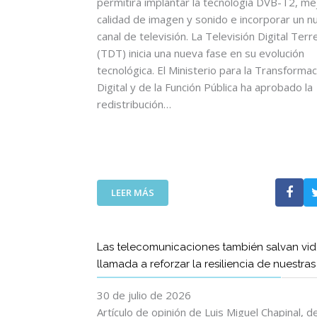
permitirá implantar la tecnología DVB-T2, mej
calidad de imagen y sonido e incorporar un n
canal de televisión. La Televisión Digital Terr
(TDT) inicia una nueva fase en su evolución
tecnológica. El Ministerio para la Transformac
Digital y de la Función Pública ha aprobado la
redistribución…
:
LEER MÁS
L
A
T
Las telecomunicaciones también salvan vid
D
llamada a reforzar la resiliencia de nuestra
T
I
30 de julio de 2026
N
I
Artículo de opinión de Luis Miguel Chapinal, 