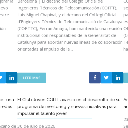
orar la
Barcelona | El decano del Colegio Oficial de
CO
uevo
Ingenieros Técnicos de Telecomunicación (COITT),
se
estre
Luis Miguel Chapinal, y el decano del Col legi Oficial
pa
d’Enginyers Tècnics de Telecomunicació de Catalunya
es
ión
(COETTC), Ferran Amago, han mantenido una reunión
Of
institucional con responsables de la Generalitat de
(C
Catalunya para abordar nuevas líneas de colaboración
Té
orientadas al impulso de la…
ha
:
LEER MÁS
L
O
S
as: una
El Club Joven COITT avanza en el desarrollo de su
Ar
D
s redes
programa de mentoring y nuevas iniciativas para
an
E
impulsar el talento joven
C
23
A
N
decano de
30 de julio de 2026
Se