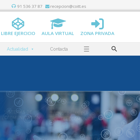
91 536 37 87
recepcion@coitt.es
LIBRE EJERCICIO
AULA VIRTUAL
ZONA PRIVADA
Buscar
☰
Actualidad
Contacta