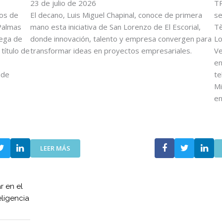
O
23 de julio de 2026
E
TR
V
F
tos de
El decano, Luis Miguel Chapinal, conoce de primera
se
E
U
Palmas
mano esta iniciativa de San Lorenzo de El Escorial,
Tè
N
E
rega de
donde innovación, talento y empresa convergen para
Lo
C
R
título de
transformar ideas en proyectos empresariales.
Ve
O
Z
en
I
A
 de
te
T
N
T
L
Mi
A
A
e
V
C
A
O
N
L
Z
A
:
A
LEER MÁS
B
E
E
O
L
N
R
C
E
A
r en el
O
L
C
eligencia
I
D
I
T
E
Ó
T
S
N