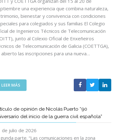
ITT y COETTGA organizan del 15 al 20 de
ptiembre una experiencia que combina naturaleza,
trimonio, bienestar y convivencia con condiciones
peciales para colegiados y sus familias El Colegio
icial de Ingenieros Técnicos de Telecomunicación
OITT), junto al Colexio Oficial de Enxeñeiros
cnicos de Telecomunicación de Galicia (COETTGA),
 abierto las inscripciones para una nueva…
:
LEER MÁS
E
L
C
tículo de opinión de Nicolás Puerto “90
A
iversario del inicio de la guerra civil española”
M
I
 de julio de 2026
N
O
gunda parte. “Las comunicaciones en la zona