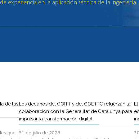
da de las
Los decanos del COITT y del COETTC refuerzan la
El
colaboración con la Generalitat de Catalunya para
ed
impulsar la transformación digital
in
ales que
31 de julio de 2026
30