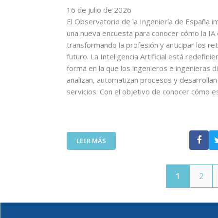
O
16 de julio de 2026
A
N
D
L
U
El Observatorio de la Ingeniería de España i
E
V
L
una nueva encuesta para conocer cómo la IA
L
A
T
transformando la profesión y anticipar los re
C
N
R
futuro. La Inteligencia Artificial está redefinie
O
V
A
forma en la que los ingenieros e ingenieras d
I
I
A
analizan, automatizan procesos y desarrolla
T
D
L
T
servicios. Con el objetivo de conocer cómo 
A
T
C
S
A
A
:
D
N
U
E
A
N
F
:
LEER MÁS
C
A
I
E
O
L
N
L
M
L
I
C
P
A
C
1
2
O
A
M
I
I
Ñ
A
Ó
T
A
D
N
T
A
A