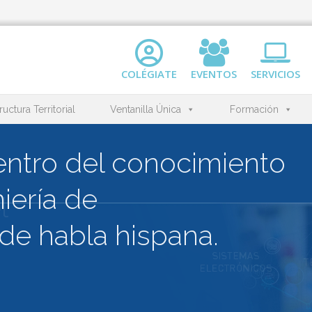
COLÉGIATE
EVENTOS
SERVICIOS
ructura Territorial
Ventanilla Única
Formación
l