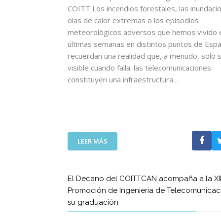
C
COITT Los incendios forestales, las inundacio
I
olas de calor extremas o los episodios
A
meteorológicos adversos que hemos vivido e
U
últimas semanas en distintos puntos de Esp
N
recuerdan una realidad que, a menudo, solo 
A
visible cuando falla: las telecomunicaciones
N
U
constituyen una infraestructura…
E
V
A
E
T
:
A
LEER MÁS
L
P
A
A
S
C
El Decano del COITTCAN acompaña a la XII
T
O
Promoción de Ingeniería de Telecomunicac
E
N
su graduación
L
L
E
A