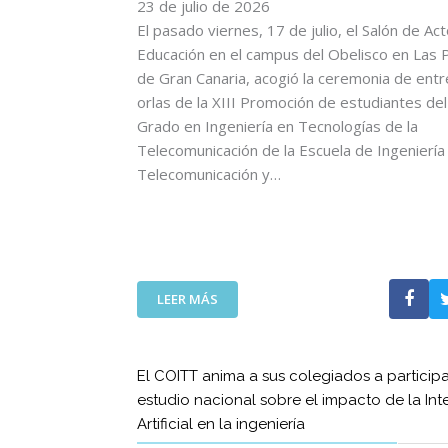
C
23 de julio de 2026
L
O
L
El pasado viernes, 17 de julio, el Salón de Ac
M
E
Educación en el campus del Obelisco en Las 
U
G
de Gran Canaria, acogió la ceremonia de ent
N
A
orlas de la XIII Promoción de estudiantes del 
I
D
Grado en Ingeniería en Tecnologías de la
C
A
Telecomunicación de la Escuela de Ingeniería
A
D
C
Telecomunicación y…
E
I
L
O
A
N
S
E
E
S
M
:
T
LEER MÁS
I
E
A
S
L
M
I
D
B
O
El COITT anima a sus colegiados a participa
E
I
N
estudio nacional sobre el impacto de la Int
C
É
E
Artificial en la ingeniería
A
N
S
N
S
E