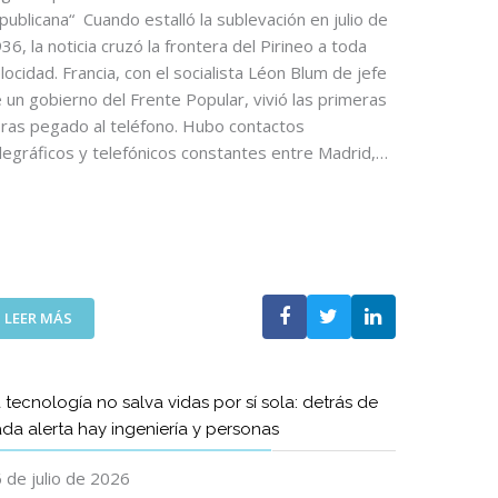
D
publicana“ Cuando estalló la sublevación en julio de
E
36, la noticia cruzó la frontera del Pirineo a toda
L
locidad. Francia, con el socialista Léon Blum de jefe
A
 un gobierno del Frente Popular, vivió las primeras
S
ras pegado al teléfono. Hubo contactos
T
legráficos y telefónicos constantes entre Madrid,…
E
L
E
C
O
S
R
:
E
LEER MÁS
A
G
R
R
T
E
 tecnología no salva vidas por sí sola: detrás de
Í
S
da alerta hay ingeniería y personas
C
A
U
C
 de julio de 2026
L
O