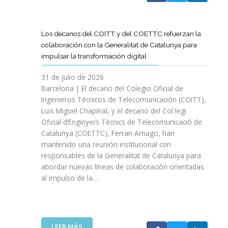
A
T
D
Los decanos del COITT y del COETTC refuerzan la
T
colaboración con la Generalitat de Catalunya para
I
impulsar la transformación digital
N
I
31 de julio de 2026
C
Barcelona | El decano del Colegio Oficial de
I
Ingenieros Técnicos de Telecomunicación (COITT),
A
Luis Miguel Chapinal, y el decano del Col legi
U
Oficial d’Enginyers Tècnics de Telecomunicació de
N
Catalunya (COETTC), Ferran Amago, han
A
mantenido una reunión institucional con
N
responsables de la Generalitat de Catalunya para
U
abordar nuevas líneas de colaboración orientadas
E
al impulso de la…
V
A
E
T
A
:
LEER MÁS