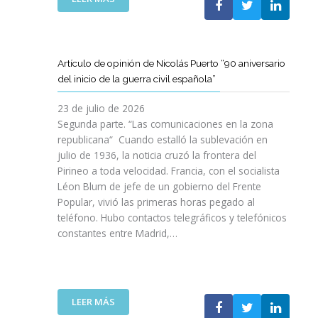
I
T
T
E
Ó
A
A
L
N
M
T
C
P
B
D
L
A
Artículo de opinión de Nicolás Puerto “90 aniversario
I
E
U
R
del inicio de la guerra civil española”
É
C
B
A
N
A
J
D
23 de julio de 2026
S
T
O
I
Segunda parte. “Las comunicaciones en la zona
A
A
V
S
republicana“ Cuando estalló la sublevación en
L
L
E
F
julio de 1936, la noticia cruzó la frontera del
V
U
N
R
Pirineo a toda velocidad. Francia, con el socialista
A
N
C
U
Léon Blum de jefe de un gobierno del Frente
N
Y
O
T
V
Popular, vivió las primeras horas pegado al
A
I
A
I
teléfono. Hubo contactos telegráficos y telefónicos
P
T
R
D
constantes entre Madrid,…
A
T
D
A
R
A
E
S
A
V
U
:
I
A
N
U
M
N
A
:
LEER MÁS
N
P
Z
E
A