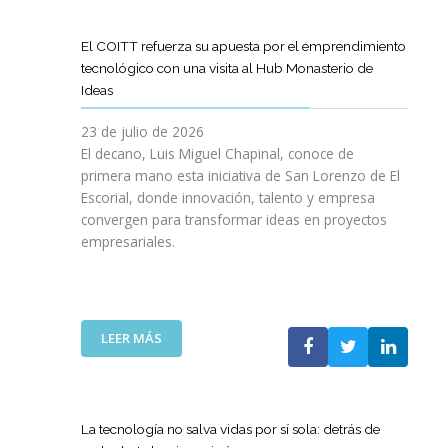
D
O
O
D
I
I
G
L
E
L
G
R
El COITT refuerza su apuesta por el emprendimiento
Á
C
I
I
A
tecnológico con una visita al Hub Monasterio de
S
A
E
T
M
Ideas
P
N
N
A
A
U
O
C
L
D
23 de julio de 2026
E
D
I
E
El decano, Luis Miguel Chapinal, conoce de
R
E
A
M
primera mano esta iniciativa de San Lorenzo de El
T
L
D
E
Escorial, donde innovación, talento y empresa
O
C
E
N
convergen para transformar ideas en proyectos
“
O
N
T
empresariales.
9
I
U
O
0
T
E
R
A
T
S
I
N
C
T
N
I
A
R
:
LEER MÁS
G
V
N
A
E
Y
E
A
S
L
N
R
C
R
C
U
S
O
E
O
E
La tecnología no salva vidas por sí sola: detrás de
A
M
D
I
V