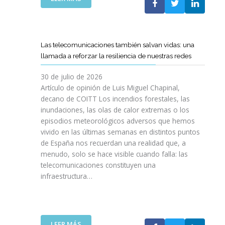
I
L
E
S
C
L
I
O
C
O
E
A
N
Las telecomunicaciones también salvan vidas: una
T
M
E
llamada a reforzar la resiliencia de nuestras redes
T
I
S
C
N
E
30 de julio de 2026
R
O
N
Artículo de opinión de Luis Miguel Chapinal,
E
D
U
decano de COITT Los incendios forestales, las
F
E
L
inundaciones, las olas de calor extremas o los
U
L
T
episodios meteorológicos adversos que hemos
E
A
R
vivido en las últimas semanas en distintos puntos
R
S
A
Z
de España nos recuerdan una realidad que, a
T
A
A
menudo, solo se hace visible cuando falla: las
E
L
N
telecomunicaciones constituyen una
L
T
L
infraestructura…
E
A
A
C
D
C
O
E
O
S
F
L
R
I
:
LEER MÁS