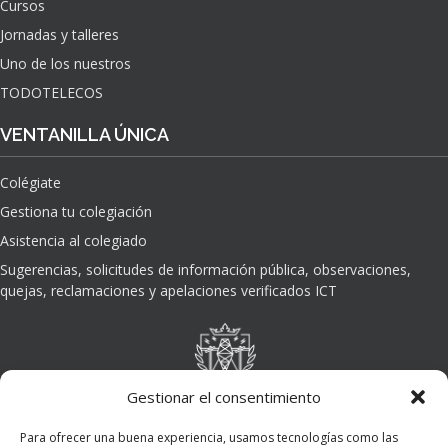
Cursos
O
Jornadas y talleres
D
E
Uno de los nuestros
L
TODOTELECOS
A
I
VENTANILLA ÚNICA
N
T
Colégiate
E
L
Gestiona tu colegiación
I
Asistencia al colegiado
G
E
Sugerencias, solicitudes de información pública, observaciones,
N
quejas, reclamaciones y apelaciones verificados ICT
C
I
A
A
R
Gestionar el consentimiento
T
I
Para ofrecer una buena experiencia, usamos tecnologías como las