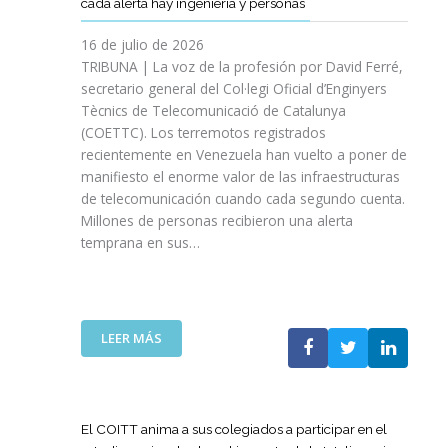
cada alerta hay ingeniería y personas
R
P
E
T
A
I
A
S
T
S
16 de julio de 2026
O
Ñ
R
I
TRIBUNA | La voz de la profesión por David Ferré,
D
A
E
N
secretario general del Col·legi Oficial d’Enginyers
E
A
F
I
L
Tècnics de Telecomunicació de Catalunya
L
U
C
I
(COETTC). Los terremotos registrados
A
E
I
N
recientemente en Venezuela han vuelto a poner de
X
R
A
I
manifiesto el enorme valor de las infraestructuras
I
Z
T
C
de telecomunicación cuando cada segundo cuenta.
I
A
I
I
Millones de personas recibieron una alerta
I
S
V
O
P
temprana en sus…
U
A
D
R
A
S
E
O
P
P
L
M
U
A
A
O
E
R
:
LEER MÁS
G
C
S
A
L
U
I
T
I
A
E
Ó
A
M
T
R
N
P
P
E
R
El COITT anima a sus colegiados a participar en el
D
O
U
C
A