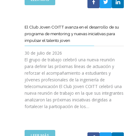
A
E
N
L
B
G
I
A
O
R
C
S
R
E
I
T
A
El Club Joven COITT avanza en el desarrollo de su
S
Ó
E
C
programa de mentoring y nuevas iniciativas para
A
N
L
I
impulsar el talento joven
C
E
Ó
O
C
N
30 de julio de 2026
N
O
C
El grupo de trabajo celebró una nueva reunión
U
M
O
para definir las próximas líneas de actuación y
N
U
N
reforzar el acompañamiento a estudiantes y
A
N
L
jóvenes profesionales de la ingeniería de
N
I
A
U
telecomunicación El Club Joven COITT celebró una
C
G
E
nueva reunión de trabajo en la que sus integrantes
A
E
V
analizaron las próximas iniciativas dirigidas a
C
N
A
fortalecer la participación de los…
I
E
E
O
R
D
N
A
I
E
L
C
S
I
:
LEER MÁS