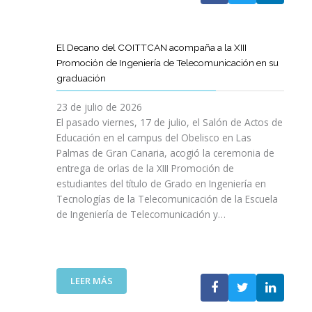
A
U
A
X
R
L
L
E
P
T
L
S
N
E
Í
A
El Decano del COITTCAN acompaña a la XIII
A
E
R
C
M
Promoción de Ingeniería de Telecomunicación en su
R
L
I
U
A
graduación
L
D
E
L
D
A
E
N
O
A
23 de julio de 2026
T
S
C
D
A
El pasado viernes, 17 de julio, el Salón de Actos de
R
A
I
E
R
Educación en el campus del Obelisco en Las
A
R
A
O
E
Palmas de Gran Canaria, acogió la ceremonia de
N
R
I
P
F
entrega de orlas de la XIII Promoción de
S
O
N
I
O
F
estudiantes del título de Grado en Ingeniería en
L
O
N
R
O
L
Tecnologías de la Telecomunicación de la Escuela
L
I
Z
R
O
de Ingeniería de Telecomunicación y…
V
Ó
A
M
D
I
N
R
A
E
D
D
L
C
S
A
E
A
I
U
B
N
:
R
LEER MÁS
Ó
P
L
I
E
E
N
R
E
C
L
S