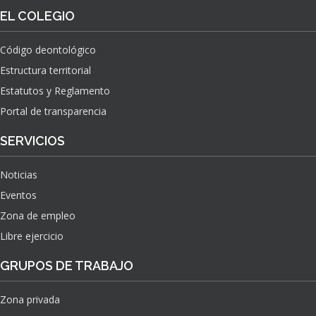
O
S
EL COLEGIO
N
O
A
N
C
Código deontológico
A
I
Estructura territorial
S
O
N
Estatutos y Reglamento
A
Portal de transparencia
L
S
SERVICIOS
O
B
Noticias
R
E
Eventos
E
Zona de empleo
L
Libre ejercicio
I
M
GRUPOS DE TRABAJO
P
A
C
Zona privada
T