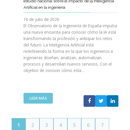
E
estudio nacional sobre el impacto de la Inteligencia
R
L
N
C
I
Artificial en la ingeniería
E
S
O
I
N
L
A
L
V
16 de julio de 2026
G
E
R
O
I
E
El Observatorio de la Ingeniería de España impulsa
M
E
G
L
N
una nueva encuesta para conocer cómo la IA está
P
L
Í
E
I
transformando la profesión y anticipar los retos
R
T
A
S
E
del futuro. La Inteligencia Artificial está
E
A
N
P
R
N
redefiniendo la forma en la que los ingenieros e
L
O
A
Í
D
ingenieras diseñan, analizan, automatizan
E
S
Ñ
A
I
procesos y desarrollan nuevos servicios. Con el
N
A
O
D
M
objetivo de conocer cómo esta…
T
L
L
E
I
O
V
A
T
E
J
A
”
E
N
O
V
L
T
V
I
:
LEER MÁS
E
O
E
D
E
C
T
N
A
L
O
E
S
C
M
C
P
O
U
N
1
2
3
4
5
6
7
O
I
N