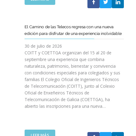
P
L
A
O
C
S
O
D
El Camino de las Telecos regresa con una nueva
N
E
edición para disfrutar de una experiencia inolvidable
L
C
A
A
30 de julio de 2026
L
N
COITT y COETTGA organizan del 15 al 20 de
L
O
septiembre una experiencia que combina
E
S
naturaleza, patrimonio, bienestar y convivencia
G
D
con condiciones especiales para colegiados y sus
A
E
D
familias El Colegio Oficial de Ingenieros Técnicos
L
A
de Telecomunicación (COITT), junto al Colexio
C
D
Oficial de Enxeñeiros Técnicos de
O
E
Telecomunicación de Galicia (COETTGA), ha
I
L
abierto las inscripciones para una nueva…
T
A
T
S
Y
E
D
M
E
:
LEER MÁS