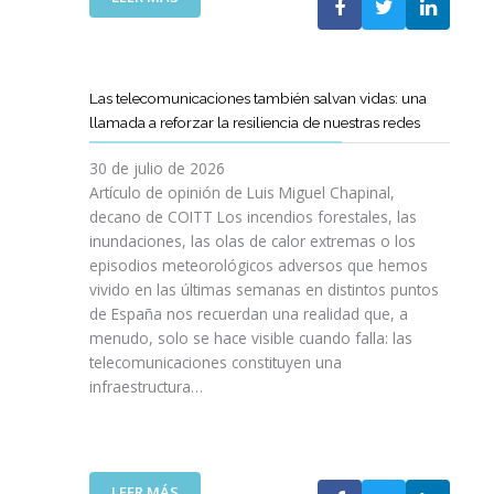
I
L
E
S
C
L
I
O
C
O
E
A
N
Las telecomunicaciones también salvan vidas: una
T
M
E
llamada a reforzar la resiliencia de nuestras redes
T
I
S
C
N
E
30 de julio de 2026
R
O
N
Artículo de opinión de Luis Miguel Chapinal,
E
D
U
decano de COITT Los incendios forestales, las
F
E
L
inundaciones, las olas de calor extremas o los
U
L
T
episodios meteorológicos adversos que hemos
E
A
R
vivido en las últimas semanas en distintos puntos
R
S
A
Z
de España nos recuerdan una realidad que, a
T
A
A
menudo, solo se hace visible cuando falla: las
E
L
N
telecomunicaciones constituyen una
L
T
L
infraestructura…
E
A
A
C
D
C
O
E
O
S
F
L
R
I
:
LEER MÁS