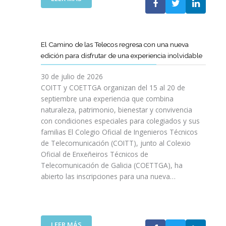
P
L
A
O
C
S
O
D
El Camino de las Telecos regresa con una nueva
N
E
edición para disfrutar de una experiencia inolvidable
L
C
A
A
30 de julio de 2026
L
N
COITT y COETTGA organizan del 15 al 20 de
L
O
septiembre una experiencia que combina
E
S
naturaleza, patrimonio, bienestar y convivencia
G
D
con condiciones especiales para colegiados y sus
A
E
D
familias El Colegio Oficial de Ingenieros Técnicos
L
A
de Telecomunicación (COITT), junto al Colexio
C
D
Oficial de Enxeñeiros Técnicos de
O
E
Telecomunicación de Galicia (COETTGA), ha
I
L
abierto las inscripciones para una nueva…
T
A
T
S
Y
E
D
M
E
:
LEER MÁS