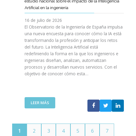
E
estudio nacional sobre el impacto de la Inteligencia
R
L
N
C
I
Artificial en la ingeniería
E
S
O
I
N
L
A
L
V
16 de julio de 2026
G
E
R
O
I
E
El Observatorio de la Ingeniería de España impulsa
M
E
G
L
N
una nueva encuesta para conocer cómo la IA está
P
L
Í
E
I
transformando la profesión y anticipar los retos
R
T
A
S
E
del futuro. La Inteligencia Artificial está
E
A
N
P
R
N
redefiniendo la forma en la que los ingenieros e
L
O
A
Í
D
ingenieras diseñan, analizan, automatizan
E
S
Ñ
A
I
procesos y desarrollan nuevos servicios. Con el
N
A
O
D
M
objetivo de conocer cómo esta…
T
L
L
E
I
O
V
A
T
E
J
A
”
E
N
O
V
L
T
V
I
:
LEER MÁS
E
O
E
D
E
C
T
N
A
L
O
E
S
C
M
C
P
O
U
N
1
2
3
4
5
6
7
O
I
N