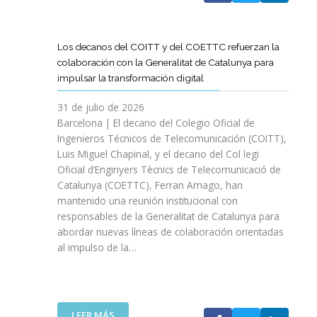
A
T
D
Los decanos del COITT y del COETTC refuerzan la
T
colaboración con la Generalitat de Catalunya para
I
impulsar la transformación digital
N
I
31 de julio de 2026
C
Barcelona | El decano del Colegio Oficial de
I
Ingenieros Técnicos de Telecomunicación (COITT),
A
Luis Miguel Chapinal, y el decano del Col legi
U
Oficial d’Enginyers Tècnics de Telecomunicació de
N
Catalunya (COETTC), Ferran Amago, han
A
mantenido una reunión institucional con
N
responsables de la Generalitat de Catalunya para
U
abordar nuevas líneas de colaboración orientadas
E
al impulso de la…
V
A
E
T
A
:
LEER MÁS