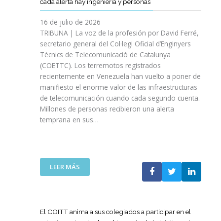
cada alerta hay ingeniería y personas
R
P
E
T
A
I
A
S
T
S
16 de julio de 2026
O
Ñ
R
I
TRIBUNA | La voz de la profesión por David Ferré,
D
A
E
N
secretario general del Col·legi Oficial d’Enginyers
E
A
F
I
L
Tècnics de Telecomunicació de Catalunya
L
U
C
I
(COETTC). Los terremotos registrados
A
E
I
N
recientemente en Venezuela han vuelto a poner de
X
R
A
I
manifiesto el enorme valor de las infraestructuras
I
Z
T
C
de telecomunicación cuando cada segundo cuenta.
I
A
I
I
Millones de personas recibieron una alerta
I
S
V
O
P
temprana en sus…
U
A
D
R
A
S
E
O
P
P
L
M
U
A
A
O
E
R
:
LEER MÁS
G
C
S
A
L
U
I
T
I
A
E
Ó
A
M
T
R
N
P
P
E
R
El COITT anima a sus colegiados a participar en el
D
O
U
C
A