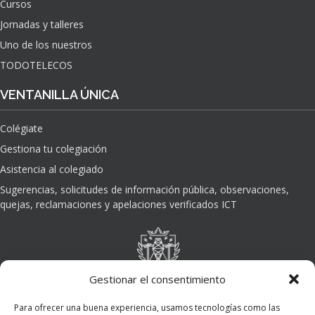
Cursos
O
Jornadas y talleres
D
E
Uno de los nuestros
L
TODOTELECOS
A
I
VENTANILLA ÚNICA
N
T
Colégiate
E
L
Gestiona tu colegiación
I
Asistencia al colegiado
G
E
Sugerencias, solicitudes de información pública, observaciones,
N
quejas, reclamaciones y apelaciones verificados ICT
C
I
A
A
R
Gestionar el consentimiento
T
I
Para ofrecer una buena experiencia, usamos tecnologías como las