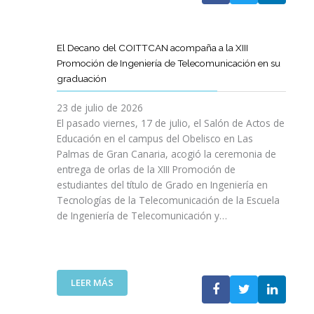
A
U
A
X
R
L
L
E
P
T
L
S
N
E
Í
A
El Decano del COITTCAN acompaña a la XIII
A
E
R
C
M
Promoción de Ingeniería de Telecomunicación en su
R
L
I
U
A
graduación
L
D
E
L
D
A
E
N
O
A
23 de julio de 2026
T
S
C
D
A
El pasado viernes, 17 de julio, el Salón de Actos de
R
A
I
E
R
Educación en el campus del Obelisco en Las
A
R
A
O
E
Palmas de Gran Canaria, acogió la ceremonia de
N
R
I
P
F
entrega de orlas de la XIII Promoción de
S
O
N
I
O
F
estudiantes del título de Grado en Ingeniería en
L
O
N
R
O
L
Tecnologías de la Telecomunicación de la Escuela
L
I
Z
R
O
de Ingeniería de Telecomunicación y…
V
Ó
A
M
D
I
N
R
A
E
D
D
L
C
S
A
E
A
I
U
B
N
:
R
LEER MÁS
Ó
P
L
I
E
E
N
R
E
C
L
S