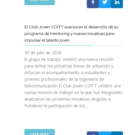
A
E
N
L
B
G
I
A
O
R
C
S
R
E
I
T
A
El Club Joven COITT avanza en el desarrollo de su
S
Ó
E
C
programa de mentoring y nuevas iniciativas para
A
N
L
I
impulsar el talento joven
C
E
Ó
O
C
N
30 de julio de 2026
N
O
C
El grupo de trabajo celebró una nueva reunión
U
M
O
para definir las próximas líneas de actuación y
N
U
N
reforzar el acompañamiento a estudiantes y
A
N
L
jóvenes profesionales de la ingeniería de
N
I
A
U
telecomunicación El Club Joven COITT celebró una
C
G
E
nueva reunión de trabajo en la que sus integrantes
A
E
V
analizaron las próximas iniciativas dirigidas a
C
N
A
fortalecer la participación de los…
I
E
E
O
R
D
N
A
I
E
L
C
S
I
:
LEER MÁS