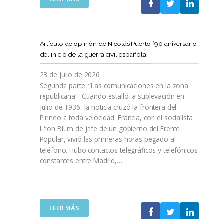
I
T
T
E
Ó
A
A
L
N
M
T
C
P
B
D
L
A
Artículo de opinión de Nicolás Puerto “90 aniversario
I
E
U
R
del inicio de la guerra civil española”
É
C
B
A
N
A
J
D
23 de julio de 2026
S
T
O
I
Segunda parte. “Las comunicaciones en la zona
A
A
V
S
republicana“ Cuando estalló la sublevación en
L
L
E
F
julio de 1936, la noticia cruzó la frontera del
V
U
N
R
Pirineo a toda velocidad. Francia, con el socialista
A
N
C
U
Léon Blum de jefe de un gobierno del Frente
N
Y
O
T
V
Popular, vivió las primeras horas pegado al
A
I
A
I
teléfono. Hubo contactos telegráficos y telefónicos
P
T
R
D
constantes entre Madrid,…
A
T
D
A
R
A
E
S
A
V
U
:
I
A
N
U
M
N
A
:
LEER MÁS
N
P
Z
E
A