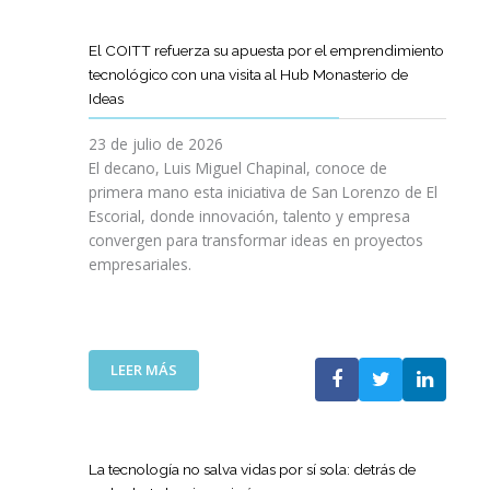
D
O
O
D
I
I
G
L
E
L
G
R
El COITT refuerza su apuesta por el emprendimiento
Á
C
I
I
A
tecnológico con una visita al Hub Monasterio de
S
A
E
T
M
Ideas
P
N
N
A
A
U
O
C
L
D
23 de julio de 2026
E
D
I
E
El decano, Luis Miguel Chapinal, conoce de
R
E
A
M
primera mano esta iniciativa de San Lorenzo de El
T
L
D
E
Escorial, donde innovación, talento y empresa
O
C
E
N
convergen para transformar ideas en proyectos
“
O
N
T
empresariales.
9
I
U
O
0
T
E
R
A
T
S
I
N
C
T
N
I
A
R
:
LEER MÁS
G
V
N
A
E
Y
E
A
S
L
N
R
C
R
C
U
S
O
E
O
E
La tecnología no salva vidas por sí sola: detrás de
A
M
D
I
V