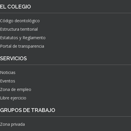
O
S
EL COLEGIO
N
O
A
N
C
Código deontológico
A
I
Estructura territorial
S
O
N
Estatutos y Reglamento
A
Portal de transparencia
L
S
SERVICIOS
O
B
Noticias
R
E
Eventos
E
Zona de empleo
L
Libre ejercicio
I
M
GRUPOS DE TRABAJO
P
A
C
Zona privada
T