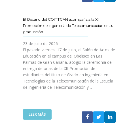
A
U
A
X
R
L
L
E
P
T
L
S
N
E
Í
A
El Decano del COITTCAN acompaña a la XIII
A
E
R
C
M
Promoción de Ingeniería de Telecomunicación en su
R
L
I
U
A
graduación
L
D
E
L
D
A
E
N
O
A
23 de julio de 2026
T
S
C
D
A
El pasado viernes, 17 de julio, el Salón de Actos de
R
A
I
E
R
Educación en el campus del Obelisco en Las
A
R
A
O
E
Palmas de Gran Canaria, acogió la ceremonia de
N
R
I
P
F
entrega de orlas de la XIII Promoción de
S
O
N
I
O
F
estudiantes del título de Grado en Ingeniería en
L
O
N
R
O
L
Tecnologías de la Telecomunicación de la Escuela
L
I
Z
R
O
de Ingeniería de Telecomunicación y…
V
Ó
A
M
D
I
N
R
A
E
D
D
L
C
S
A
E
A
I
U
B
N
:
R
LEER MÁS
Ó
P
L
I
E
E
N
R
E
C
L
S