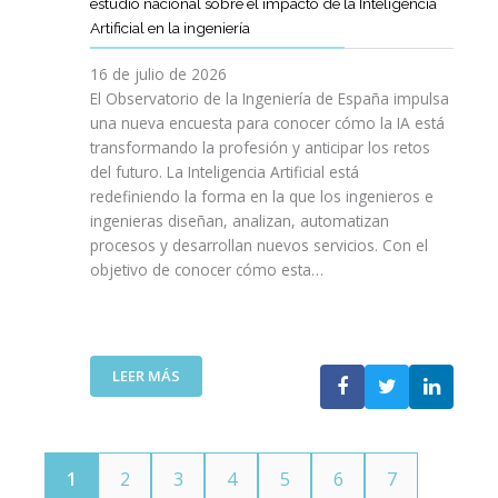
E
estudio nacional sobre el impacto de la Inteligencia
R
L
N
C
I
Artificial en la ingeniería
E
S
O
I
N
L
A
L
V
16 de julio de 2026
G
E
R
O
I
E
El Observatorio de la Ingeniería de España impulsa
M
E
G
L
N
una nueva encuesta para conocer cómo la IA está
P
L
Í
E
I
transformando la profesión y anticipar los retos
R
T
A
S
E
del futuro. La Inteligencia Artificial está
E
A
N
P
R
N
redefiniendo la forma en la que los ingenieros e
L
O
A
Í
D
ingenieras diseñan, analizan, automatizan
E
S
Ñ
A
I
procesos y desarrollan nuevos servicios. Con el
N
A
O
D
M
objetivo de conocer cómo esta…
T
L
L
E
I
O
V
A
T
E
J
A
”
E
N
O
V
L
T
V
I
:
LEER MÁS
E
O
E
D
E
C
T
N
A
L
O
E
S
C
M
C
P
O
U
N
1
2
3
4
5
6
7
O
I
N