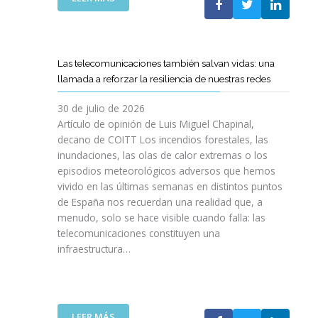
I
L
E
S
C
L
I
O
C
O
E
A
N
Las telecomunicaciones también salvan vidas: una
T
M
E
llamada a reforzar la resiliencia de nuestras redes
T
I
S
C
N
E
30 de julio de 2026
R
O
N
Artículo de opinión de Luis Miguel Chapinal,
E
D
U
decano de COITT Los incendios forestales, las
F
E
L
inundaciones, las olas de calor extremas o los
U
L
T
episodios meteorológicos adversos que hemos
E
A
R
vivido en las últimas semanas en distintos puntos
R
S
A
Z
de España nos recuerdan una realidad que, a
T
A
A
menudo, solo se hace visible cuando falla: las
E
L
N
telecomunicaciones constituyen una
L
T
L
infraestructura…
E
A
A
C
D
C
O
E
O
S
F
L
R
I
:
LEER MÁS