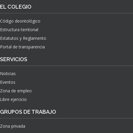
O
S
EL COLEGIO
N
O
A
N
C
Código deontológico
A
I
Estructura territorial
S
O
N
Estatutos y Reglamento
A
Portal de transparencia
L
S
SERVICIOS
O
B
Noticias
R
E
Eventos
E
Zona de empleo
L
Libre ejercicio
I
M
GRUPOS DE TRABAJO
P
A
C
Zona privada
T