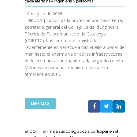
cada alerta hay ingeniería y personas
R
P
E
T
A
I
A
S
T
S
16 de julio de 2026
O
Ñ
R
I
TRIBUNA | La voz de la profesión por David Ferré,
D
A
E
N
secretario general del Col·legi Oficial d’Enginyers
E
A
F
I
L
Tècnics de Telecomunicació de Catalunya
L
U
C
I
(COETTC). Los terremotos registrados
A
E
I
N
recientemente en Venezuela han vuelto a poner de
X
R
A
I
manifiesto el enorme valor de las infraestructuras
I
Z
T
C
de telecomunicación cuando cada segundo cuenta.
I
A
I
I
Millones de personas recibieron una alerta
I
S
V
O
P
temprana en sus…
U
A
D
R
A
S
E
O
P
P
L
M
U
A
A
O
E
R
:
LEER MÁS
G
C
S
A
L
U
I
T
I
A
E
Ó
A
M
T
R
N
P
P
E
R
El COITT anima a sus colegiados a participar en el
D
O
U
C
A