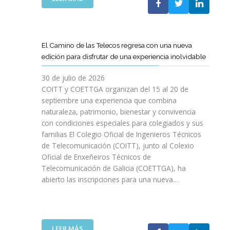
P
L
A
O
C
S
O
D
El Camino de las Telecos regresa con una nueva
N
E
edición para disfrutar de una experiencia inolvidable
L
C
A
A
30 de julio de 2026
L
N
COITT y COETTGA organizan del 15 al 20 de
L
O
septiembre una experiencia que combina
E
S
naturaleza, patrimonio, bienestar y convivencia
G
D
con condiciones especiales para colegiados y sus
A
E
D
familias El Colegio Oficial de Ingenieros Técnicos
L
A
de Telecomunicación (COITT), junto al Colexio
C
D
Oficial de Enxeñeiros Técnicos de
O
E
Telecomunicación de Galicia (COETTGA), ha
I
L
abierto las inscripciones para una nueva…
T
A
T
S
Y
E
D
M
E
:
LEER MÁS