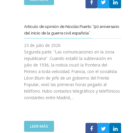
I
T
T
E
Ó
A
A
L
N
M
T
C
P
B
D
L
A
Artículo de opinión de Nicolás Puerto “90 aniversario
I
E
U
R
del inicio de la guerra civil española”
É
C
B
A
N
A
J
D
23 de julio de 2026
S
T
O
I
Segunda parte. “Las comunicaciones en la zona
A
A
V
S
republicana“ Cuando estalló la sublevación en
L
L
E
F
julio de 1936, la noticia cruzó la frontera del
V
U
N
R
Pirineo a toda velocidad. Francia, con el socialista
A
N
C
U
Léon Blum de jefe de un gobierno del Frente
N
Y
O
T
V
Popular, vivió las primeras horas pegado al
A
I
A
I
teléfono. Hubo contactos telegráficos y telefónicos
P
T
R
D
constantes entre Madrid,…
A
T
D
A
R
A
E
S
A
V
U
:
I
A
N
U
M
N
A
:
LEER MÁS
N
P
Z
E
A