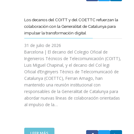
A
T
D
Los decanos del COITT y del COETTC refuerzan la
T
colaboración con la Generalitat de Catalunya para
I
impulsar la transformación digital
N
I
31 de julio de 2026
C
Barcelona | El decano del Colegio Oficial de
I
Ingenieros Técnicos de Telecomunicación (COITT),
A
Luis Miguel Chapinal, y el decano del Col legi
U
Oficial d’Enginyers Tècnics de Telecomunicació de
N
Catalunya (COETTC), Ferran Amago, han
A
mantenido una reunión institucional con
N
responsables de la Generalitat de Catalunya para
U
abordar nuevas líneas de colaboración orientadas
E
al impulso de la…
V
A
E
T
A
:
LEER MÁS