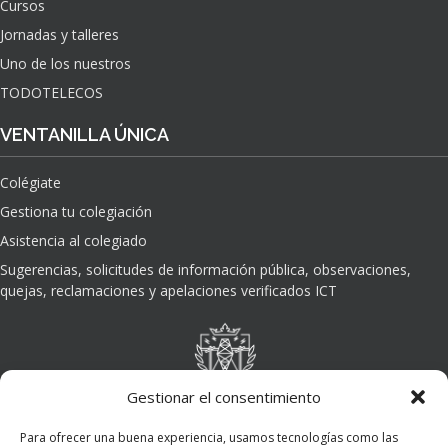
Cursos
O
Jornadas y talleres
D
E
Uno de los nuestros
L
TODOTELECOS
A
I
VENTANILLA ÚNICA
N
T
Colégiate
E
L
Gestiona tu colegiación
I
Asistencia al colegiado
G
E
Sugerencias, solicitudes de información pública, observaciones,
N
quejas, reclamaciones y apelaciones verificados ICT
C
I
A
A
R
Gestionar el consentimiento
T
I
Para ofrecer una buena experiencia, usamos tecnologías como las