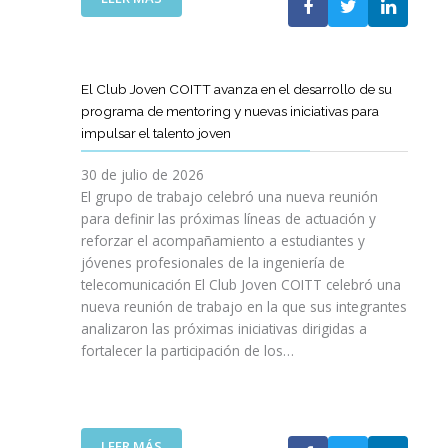
A
E
N
L
B
G
I
A
O
R
C
S
R
E
I
T
A
El Club Joven COITT avanza en el desarrollo de su
S
Ó
E
C
programa de mentoring y nuevas iniciativas para
A
N
L
I
impulsar el talento joven
C
E
Ó
O
C
N
30 de julio de 2026
N
O
C
El grupo de trabajo celebró una nueva reunión
U
M
O
para definir las próximas líneas de actuación y
N
U
N
reforzar el acompañamiento a estudiantes y
A
N
L
jóvenes profesionales de la ingeniería de
N
I
A
U
telecomunicación El Club Joven COITT celebró una
C
G
E
nueva reunión de trabajo en la que sus integrantes
A
E
V
analizaron las próximas iniciativas dirigidas a
C
N
A
fortalecer la participación de los…
I
E
E
O
R
D
N
A
I
E
L
C
S
I
:
LEER MÁS