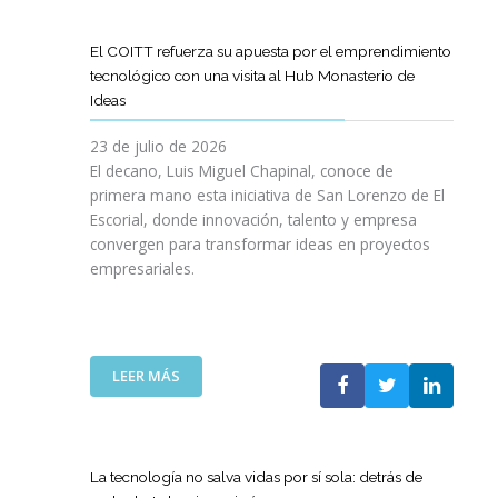
D
O
O
D
I
I
G
L
E
L
G
R
El COITT refuerza su apuesta por el emprendimiento
Á
C
I
I
A
tecnológico con una visita al Hub Monasterio de
S
A
E
T
M
Ideas
P
N
N
A
A
U
O
C
L
D
23 de julio de 2026
E
D
I
E
El decano, Luis Miguel Chapinal, conoce de
R
E
A
M
primera mano esta iniciativa de San Lorenzo de El
T
L
D
E
Escorial, donde innovación, talento y empresa
O
C
E
N
convergen para transformar ideas en proyectos
“
O
N
T
empresariales.
9
I
U
O
0
T
E
R
A
T
S
I
N
C
T
N
I
A
R
:
LEER MÁS
G
V
N
A
E
Y
E
A
S
L
N
R
C
R
C
U
S
O
E
O
E
La tecnología no salva vidas por sí sola: detrás de
A
M
D
I
V