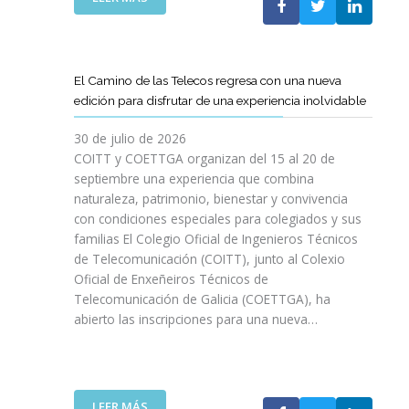
P
L
A
O
C
S
O
D
El Camino de las Telecos regresa con una nueva
N
E
edición para disfrutar de una experiencia inolvidable
L
C
A
A
30 de julio de 2026
L
N
COITT y COETTGA organizan del 15 al 20 de
L
O
septiembre una experiencia que combina
E
S
naturaleza, patrimonio, bienestar y convivencia
G
D
con condiciones especiales para colegiados y sus
A
E
D
familias El Colegio Oficial de Ingenieros Técnicos
L
A
de Telecomunicación (COITT), junto al Colexio
C
D
Oficial de Enxeñeiros Técnicos de
O
E
Telecomunicación de Galicia (COETTGA), ha
I
L
abierto las inscripciones para una nueva…
T
A
T
S
Y
E
D
M
E
:
LEER MÁS