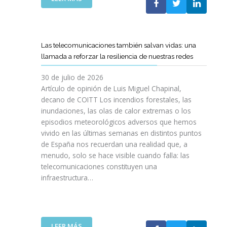
I
L
E
S
C
L
I
O
C
O
E
A
N
Las telecomunicaciones también salvan vidas: una
T
M
E
llamada a reforzar la resiliencia de nuestras redes
T
I
S
C
N
E
30 de julio de 2026
R
O
N
Artículo de opinión de Luis Miguel Chapinal,
E
D
U
decano de COITT Los incendios forestales, las
F
E
L
inundaciones, las olas de calor extremas o los
U
L
T
episodios meteorológicos adversos que hemos
E
A
R
vivido en las últimas semanas en distintos puntos
R
S
A
Z
de España nos recuerdan una realidad que, a
T
A
A
menudo, solo se hace visible cuando falla: las
E
L
N
telecomunicaciones constituyen una
L
T
L
infraestructura…
E
A
A
C
D
C
O
E
O
S
F
L
R
I
:
LEER MÁS