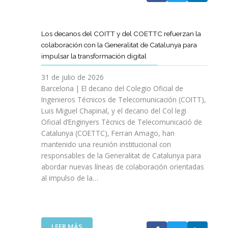
A
T
D
Los decanos del COITT y del COETTC refuerzan la
T
colaboración con la Generalitat de Catalunya para
I
impulsar la transformación digital
N
I
31 de julio de 2026
C
Barcelona | El decano del Colegio Oficial de
I
Ingenieros Técnicos de Telecomunicación (COITT),
A
Luis Miguel Chapinal, y el decano del Col legi
U
Oficial d’Enginyers Tècnics de Telecomunicació de
N
Catalunya (COETTC), Ferran Amago, han
A
mantenido una reunión institucional con
N
responsables de la Generalitat de Catalunya para
U
abordar nuevas líneas de colaboración orientadas
E
al impulso de la…
V
A
E
T
A
:
LEER MÁS