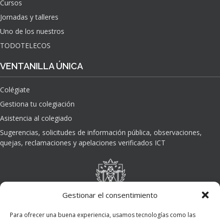
Cursos
O
Jornadas y talleres
D
E
Uno de los nuestros
L
TODOTELECOS
A
I
VENTANILLA ÚNICA
N
T
Colégiate
E
L
Gestiona tu colegiación
I
Asistencia al colegiado
G
E
Sugerencias, solicitudes de información pública, observaciones,
N
quejas, reclamaciones y apelaciones verificados ICT
C
I
A
A
R
Gestionar el consentimiento
T
I
Para ofrecer una buena experiencia, usamos tecnologías como las