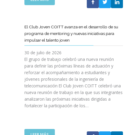
A
E
N
L
B
G
I
A
O
R
C
S
R
E
I
T
A
El Club Joven COITT avanza en el desarrollo de su
S
Ó
E
C
programa de mentoring y nuevas iniciativas para
A
N
L
I
impulsar el talento joven
C
E
Ó
O
C
N
30 de julio de 2026
N
O
C
El grupo de trabajo celebró una nueva reunión
U
M
O
para definir las próximas líneas de actuación y
N
U
N
reforzar el acompañamiento a estudiantes y
A
N
L
jóvenes profesionales de la ingeniería de
N
I
A
U
telecomunicación El Club Joven COITT celebró una
C
G
E
nueva reunión de trabajo en la que sus integrantes
A
E
V
analizaron las próximas iniciativas dirigidas a
C
N
A
fortalecer la participación de los…
I
E
E
O
R
D
N
A
I
E
L
C
S
I
:
LEER MÁS