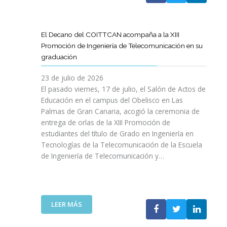
A
U
A
X
R
L
L
E
P
T
L
S
N
E
Í
A
El Decano del COITTCAN acompaña a la XIII
A
E
R
C
M
Promoción de Ingeniería de Telecomunicación en su
R
L
I
U
A
graduación
L
D
E
L
D
A
E
N
O
A
23 de julio de 2026
T
S
C
D
A
El pasado viernes, 17 de julio, el Salón de Actos de
R
A
I
E
R
Educación en el campus del Obelisco en Las
A
R
A
O
E
Palmas de Gran Canaria, acogió la ceremonia de
N
R
I
P
F
entrega de orlas de la XIII Promoción de
S
O
N
I
O
F
estudiantes del título de Grado en Ingeniería en
L
O
N
R
O
L
Tecnologías de la Telecomunicación de la Escuela
L
I
Z
R
O
de Ingeniería de Telecomunicación y…
V
Ó
A
M
D
I
N
R
A
E
D
D
L
C
S
A
E
A
I
U
B
N
:
R
LEER MÁS
Ó
P
L
I
E
E
N
R
E
C
L
S