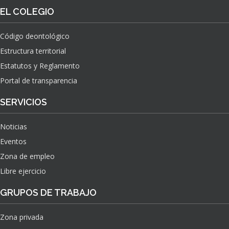
O
S
EL COLEGIO
N
O
A
N
C
Código deontológico
A
I
Estructura territorial
S
O
N
Estatutos y Reglamento
A
Portal de transparencia
L
S
SERVICIOS
O
B
Noticias
R
E
Eventos
E
Zona de empleo
L
Libre ejercicio
I
M
GRUPOS DE TRABAJO
P
A
C
Zona privada
T