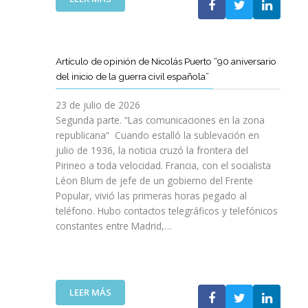
I
T
T
E
Ó
A
A
L
N
M
T
C
P
B
D
L
A
Artículo de opinión de Nicolás Puerto “90 aniversario
I
E
U
R
del inicio de la guerra civil española”
É
C
B
A
N
A
J
D
23 de julio de 2026
S
T
O
I
Segunda parte. “Las comunicaciones en la zona
A
A
V
S
republicana“ Cuando estalló la sublevación en
L
L
E
F
julio de 1936, la noticia cruzó la frontera del
V
U
N
R
Pirineo a toda velocidad. Francia, con el socialista
A
N
C
U
Léon Blum de jefe de un gobierno del Frente
N
Y
O
T
V
Popular, vivió las primeras horas pegado al
A
I
A
I
teléfono. Hubo contactos telegráficos y telefónicos
P
T
R
D
constantes entre Madrid,…
A
T
D
A
R
A
E
S
A
V
U
:
I
A
N
U
M
N
A
:
LEER MÁS
N
P
Z
E
A