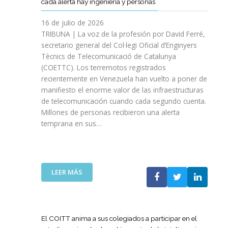
cada alerta hay ingeniería y personas
R
P
E
T
A
I
A
S
T
S
16 de julio de 2026
O
Ñ
R
I
TRIBUNA | La voz de la profesión por David Ferré,
D
A
E
N
secretario general del Col·legi Oficial d’Enginyers
E
A
F
I
L
Tècnics de Telecomunicació de Catalunya
L
U
C
I
(COETTC). Los terremotos registrados
A
E
I
N
recientemente en Venezuela han vuelto a poner de
X
R
A
I
manifiesto el enorme valor de las infraestructuras
I
Z
T
C
de telecomunicación cuando cada segundo cuenta.
I
A
I
I
Millones de personas recibieron una alerta
I
S
V
O
P
temprana en sus…
U
A
D
R
A
S
E
O
P
P
L
M
U
A
A
O
E
R
:
LEER MÁS
G
C
S
A
L
U
I
T
I
A
E
Ó
A
M
T
R
N
P
P
E
R
El COITT anima a sus colegiados a participar en el
D
O
U
C
A