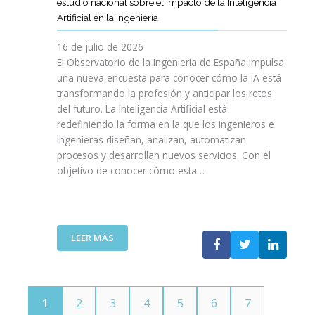
E
estudio nacional sobre el impacto de la Inteligencia
R
L
N
C
I
Artificial en la ingeniería
E
S
O
I
N
L
A
L
V
16 de julio de 2026
G
E
R
O
I
E
El Observatorio de la Ingeniería de España impulsa
M
E
G
L
N
una nueva encuesta para conocer cómo la IA está
P
L
Í
E
I
transformando la profesión y anticipar los retos
R
T
A
S
E
del futuro. La Inteligencia Artificial está
E
A
N
P
R
N
redefiniendo la forma en la que los ingenieros e
L
O
A
Í
D
ingenieras diseñan, analizan, automatizan
E
S
Ñ
A
I
procesos y desarrollan nuevos servicios. Con el
N
A
O
D
M
objetivo de conocer cómo esta…
T
L
L
E
I
O
V
A
T
E
J
A
”
E
N
O
V
L
T
V
I
:
LEER MÁS
E
O
E
D
E
C
T
N
A
L
O
E
S
C
M
C
P
O
U
N
1
2
3
4
5
6
7
O
I
N