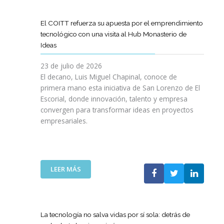
D
O
O
D
I
I
G
L
E
L
G
R
El COITT refuerza su apuesta por el emprendimiento
Á
C
I
I
A
tecnológico con una visita al Hub Monasterio de
S
A
E
T
M
Ideas
P
N
N
A
A
U
O
C
L
D
23 de julio de 2026
E
D
I
E
El decano, Luis Miguel Chapinal, conoce de
R
E
A
M
primera mano esta iniciativa de San Lorenzo de El
T
L
D
E
Escorial, donde innovación, talento y empresa
O
C
E
N
convergen para transformar ideas en proyectos
“
O
N
T
empresariales.
9
I
U
O
0
T
E
R
A
T
S
I
N
C
T
N
I
A
R
:
LEER MÁS
G
V
N
A
E
Y
E
A
S
L
N
R
C
R
C
U
S
O
E
O
E
La tecnología no salva vidas por sí sola: detrás de
A
M
D
I
V