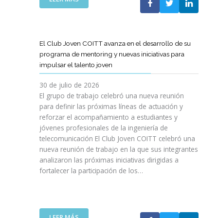
A
E
N
L
B
G
I
A
O
R
C
S
R
E
I
T
A
El Club Joven COITT avanza en el desarrollo de su
S
Ó
E
C
programa de mentoring y nuevas iniciativas para
A
N
L
I
impulsar el talento joven
C
E
Ó
O
C
N
30 de julio de 2026
N
O
C
El grupo de trabajo celebró una nueva reunión
U
M
O
para definir las próximas líneas de actuación y
N
U
N
reforzar el acompañamiento a estudiantes y
A
N
L
jóvenes profesionales de la ingeniería de
N
I
A
U
telecomunicación El Club Joven COITT celebró una
C
G
E
nueva reunión de trabajo en la que sus integrantes
A
E
V
analizaron las próximas iniciativas dirigidas a
C
N
A
fortalecer la participación de los…
I
E
E
O
R
D
N
A
I
E
L
C
S
I
:
LEER MÁS