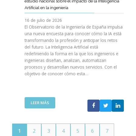
E
estudio nacional sobre el impacto de la Inteligencia
R
L
N
C
I
Artificial en la ingeniería
E
S
O
I
N
L
A
L
V
16 de julio de 2026
G
E
R
O
I
E
El Observatorio de la Ingeniería de España impulsa
M
E
G
L
N
una nueva encuesta para conocer cómo la IA está
P
L
Í
E
I
transformando la profesión y anticipar los retos
R
T
A
S
E
del futuro. La Inteligencia Artificial está
E
A
N
P
R
N
redefiniendo la forma en la que los ingenieros e
L
O
A
Í
D
ingenieras diseñan, analizan, automatizan
E
S
Ñ
A
I
procesos y desarrollan nuevos servicios. Con el
N
A
O
D
M
objetivo de conocer cómo esta…
T
L
L
E
I
O
V
A
T
E
J
A
”
E
N
O
V
L
T
V
I
:
LEER MÁS
E
O
E
D
E
C
T
N
A
L
O
E
S
C
M
C
P
O
U
N
1
2
3
4
5
6
7
O
I
N