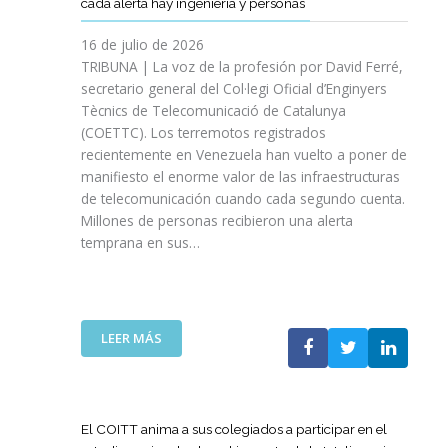
cada alerta hay ingeniería y personas
R
P
E
T
A
I
A
S
T
S
16 de julio de 2026
O
Ñ
R
I
TRIBUNA | La voz de la profesión por David Ferré,
D
A
E
N
secretario general del Col·legi Oficial d’Enginyers
E
A
F
I
L
Tècnics de Telecomunicació de Catalunya
L
U
C
I
(COETTC). Los terremotos registrados
A
E
I
N
recientemente en Venezuela han vuelto a poner de
X
R
A
I
manifiesto el enorme valor de las infraestructuras
I
Z
T
C
de telecomunicación cuando cada segundo cuenta.
I
A
I
I
Millones de personas recibieron una alerta
I
S
V
O
P
temprana en sus…
U
A
D
R
A
S
E
O
P
P
L
M
U
A
A
O
E
R
:
LEER MÁS
G
C
S
A
L
U
I
T
I
A
E
Ó
A
M
T
R
N
P
P
E
R
El COITT anima a sus colegiados a participar en el
D
O
U
C
A