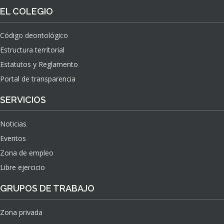
O
S
EL COLEGIO
N
O
A
N
C
Código deontológico
A
I
Estructura territorial
S
O
N
Estatutos y Reglamento
A
Portal de transparencia
L
S
SERVICIOS
O
B
Noticias
R
E
Eventos
E
Zona de empleo
L
Libre ejercicio
I
M
GRUPOS DE TRABAJO
P
A
C
Zona privada
T