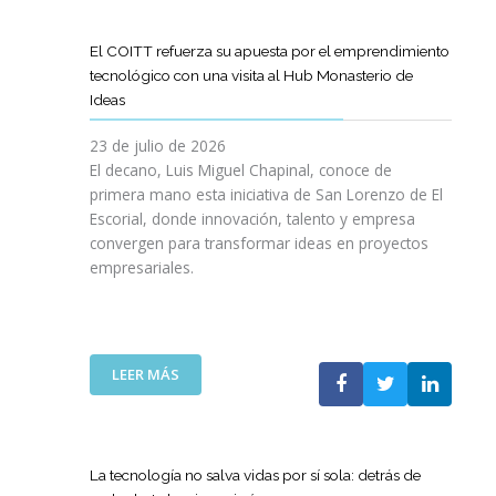
D
O
O
D
I
I
G
L
E
L
G
R
El COITT refuerza su apuesta por el emprendimiento
Á
C
I
I
A
tecnológico con una visita al Hub Monasterio de
S
A
E
T
M
Ideas
P
N
N
A
A
U
O
C
L
D
23 de julio de 2026
E
D
I
E
El decano, Luis Miguel Chapinal, conoce de
R
E
A
M
primera mano esta iniciativa de San Lorenzo de El
T
L
D
E
Escorial, donde innovación, talento y empresa
O
C
E
N
convergen para transformar ideas en proyectos
“
O
N
T
empresariales.
9
I
U
O
0
T
E
R
A
T
S
I
N
C
T
N
I
A
R
:
LEER MÁS
G
V
N
A
E
Y
E
A
S
L
N
R
C
R
C
U
S
O
E
O
E
La tecnología no salva vidas por sí sola: detrás de
A
M
D
I
V