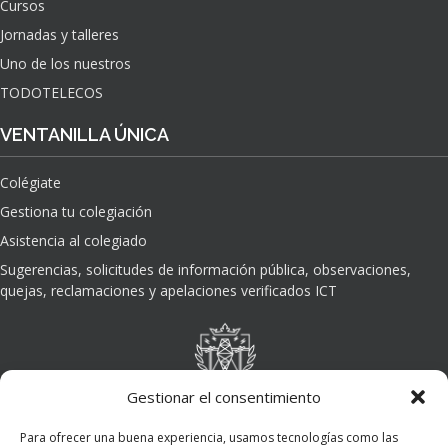
Cursos
O
Jornadas y talleres
D
E
Uno de los nuestros
L
TODOTELECOS
A
I
VENTANILLA ÚNICA
N
T
Colégiate
E
L
Gestiona tu colegiación
I
Asistencia al colegiado
G
E
Sugerencias, solicitudes de información pública, observaciones,
N
quejas, reclamaciones y apelaciones verificados ICT
C
I
A
A
R
Gestionar el consentimiento
T
I
Para ofrecer una buena experiencia, usamos tecnologías como las