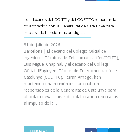
A
T
D
Los decanos del COITT y del COETTC refuerzan la
T
colaboración con la Generalitat de Catalunya para
I
impulsar la transformación digital
N
I
31 de julio de 2026
C
Barcelona | El decano del Colegio Oficial de
I
Ingenieros Técnicos de Telecomunicación (COITT),
A
Luis Miguel Chapinal, y el decano del Col legi
U
Oficial d’Enginyers Tècnics de Telecomunicació de
N
Catalunya (COETTC), Ferran Amago, han
A
mantenido una reunión institucional con
N
responsables de la Generalitat de Catalunya para
U
abordar nuevas líneas de colaboración orientadas
E
al impulso de la…
V
A
E
T
A
:
LEER MÁS