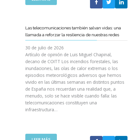
I
L
E
S
C
L
I
O
C
O
E
A
N
Las telecomunicaciones también salvan vidas: una
T
M
E
llamada a reforzar la resiliencia de nuestras redes
T
I
S
C
N
E
30 de julio de 2026
R
O
N
Artículo de opinión de Luis Miguel Chapinal,
E
D
U
decano de COITT Los incendios forestales, las
F
E
L
inundaciones, las olas de calor extremas o los
U
L
T
episodios meteorológicos adversos que hemos
E
A
R
vivido en las últimas semanas en distintos puntos
R
S
A
Z
de España nos recuerdan una realidad que, a
T
A
A
menudo, solo se hace visible cuando falla: las
E
L
N
telecomunicaciones constituyen una
L
T
L
infraestructura…
E
A
A
C
D
C
O
E
O
S
F
L
R
I
:
LEER MÁS