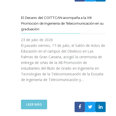
A
U
A
X
R
L
L
E
P
T
L
S
N
E
Í
A
El Decano del COITTCAN acompaña a la XIII
A
E
R
C
M
Promoción de Ingeniería de Telecomunicación en su
R
L
I
U
A
graduación
L
D
E
L
D
A
E
N
O
A
23 de julio de 2026
T
S
C
D
A
El pasado viernes, 17 de julio, el Salón de Actos de
R
A
I
E
R
Educación en el campus del Obelisco en Las
A
R
A
O
E
Palmas de Gran Canaria, acogió la ceremonia de
N
R
I
P
F
entrega de orlas de la XIII Promoción de
S
O
N
I
O
F
estudiantes del título de Grado en Ingeniería en
L
O
N
R
O
L
Tecnologías de la Telecomunicación de la Escuela
L
I
Z
R
O
de Ingeniería de Telecomunicación y…
V
Ó
A
M
D
I
N
R
A
E
D
D
L
C
S
A
E
A
I
U
B
N
:
R
LEER MÁS
Ó
P
L
I
E
E
N
R
E
C
L
S