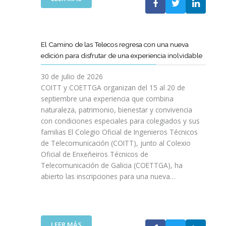
P
L
A
O
C
S
O
D
El Camino de las Telecos regresa con una nueva
N
E
edición para disfrutar de una experiencia inolvidable
L
C
A
A
30 de julio de 2026
L
N
COITT y COETTGA organizan del 15 al 20 de
L
O
septiembre una experiencia que combina
E
S
naturaleza, patrimonio, bienestar y convivencia
G
D
con condiciones especiales para colegiados y sus
A
E
D
familias El Colegio Oficial de Ingenieros Técnicos
L
A
de Telecomunicación (COITT), junto al Colexio
C
D
Oficial de Enxeñeiros Técnicos de
O
E
Telecomunicación de Galicia (COETTGA), ha
I
L
abierto las inscripciones para una nueva…
T
A
T
S
Y
E
D
M
E
:
LEER MÁS