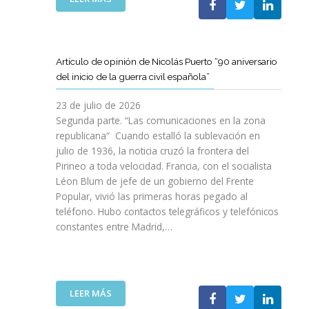
I
T
T
E
Ó
A
A
L
N
M
T
C
P
B
D
L
A
Artículo de opinión de Nicolás Puerto “90 aniversario
I
E
U
R
del inicio de la guerra civil española”
É
C
B
A
N
A
J
D
23 de julio de 2026
S
T
O
I
Segunda parte. “Las comunicaciones en la zona
A
A
V
S
republicana“ Cuando estalló la sublevación en
L
L
E
F
julio de 1936, la noticia cruzó la frontera del
V
U
N
R
Pirineo a toda velocidad. Francia, con el socialista
A
N
C
U
Léon Blum de jefe de un gobierno del Frente
N
Y
O
T
V
Popular, vivió las primeras horas pegado al
A
I
A
I
teléfono. Hubo contactos telegráficos y telefónicos
P
T
R
D
constantes entre Madrid,…
A
T
D
A
R
A
E
S
A
V
U
:
I
A
N
U
M
N
A
:
LEER MÁS
N
P
Z
E
A