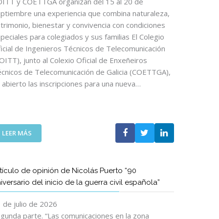
ITT y COETTGA organizan del 15 al 20 de
ptiembre una experiencia que combina naturaleza,
trimonio, bienestar y convivencia con condiciones
peciales para colegiados y sus familias El Colegio
icial de Ingenieros Técnicos de Telecomunicación
OITT), junto al Colexio Oficial de Enxeñeiros
cnicos de Telecomunicación de Galicia (COETTGA),
 abierto las inscripciones para una nueva…
:
LEER MÁS
E
L
C
tículo de opinión de Nicolás Puerto “90
A
iversario del inicio de la guerra civil española”
M
I
 de julio de 2026
N
O
gunda parte. “Las comunicaciones en la zona