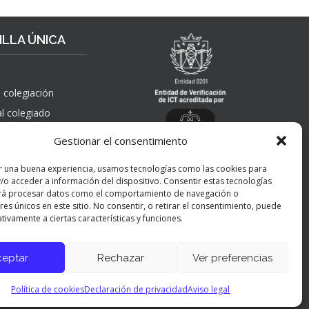
R
S
T
P
A
A
LLA ÚNICA
H
Ñ
A
O
Y
L
I
A
 colegiación
N
”
al colegiado
G
, solicitudes de
E
Gestionar el consentimiento
 pública,
N
nes, quejas,
I
r una buena experiencia, usamos tecnologías como las cookies para
nes y apelaciones
E
/o acceder a información del dispositivo. Consentir estas tecnologías
 ICT
R
rá procesar datos como el comportamiento de navegación o
Í
res únicos en este sitio. No consentir, o retirar el consentimiento, puede
tivamente a ciertas características y funciones.
A
Y
P
ceptar
Rechazar
Ver preferencias
Panel de preferencias cookies
E
R
Política de cookies
Declaración de privacidad
Aviso legal
S
O