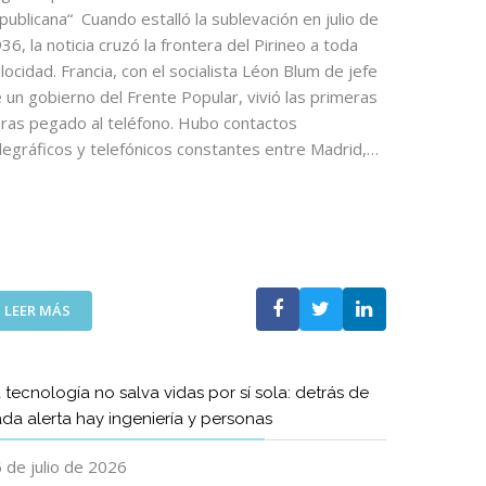
D
publicana“ Cuando estalló la sublevación en julio de
E
36, la noticia cruzó la frontera del Pirineo a toda
L
locidad. Francia, con el socialista Léon Blum de jefe
A
 un gobierno del Frente Popular, vivió las primeras
S
ras pegado al teléfono. Hubo contactos
T
legráficos y telefónicos constantes entre Madrid,…
E
L
E
C
O
S
R
:
E
LEER MÁS
A
G
R
R
T
E
 tecnología no salva vidas por sí sola: detrás de
Í
S
da alerta hay ingeniería y personas
C
A
U
C
 de julio de 2026
L
O