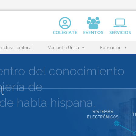
COLÉGIATE
EVENTOS
SERVICIOS
ructura Territorial
Ventanilla Única
Formación
l