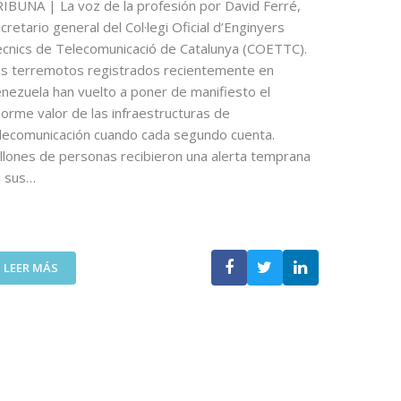
O
IBUNA | La voz de la profesión por David Ferré,
N
D
U
cretario general del Col·legi Oficial d’Enginyers
E
N
cnics de Telecomunicació de Catalunya (COETTC).
O
A
s terremotos registrados recientemente en
P
N
nezuela han vuelto a poner de manifiesto el
I
U
orme valor de las infraestructuras de
N
E
lecomunicación cuando cada segundo cuenta.
I
V
Ó
llones de personas recibieron una alerta temprana
A
N
E
n sus…
D
D
E
I
N
C
I
I
:
C
LEER MÁS
Ó
L
O
N
A
L
P
T
Á
A
E
S
R
C
P
A
N
U
D
O
E
I