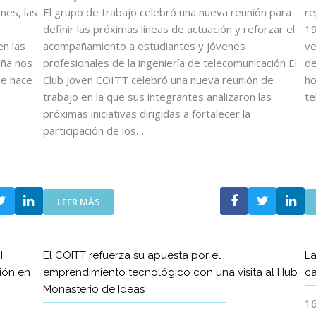
O
nes, las
El grupo de trabajo celebró una nueva reunión para
re
S
definir las próximas líneas de actuación y reforzar el
19
D
n las
acompañamiento a estudiantes y jóvenes
ve
E
aña nos
profesionales de la ingeniería de telecomunicación El
de
L
se hace
Club Joven COITT celebró una nueva reunión de
ho
C
trabajo en la que sus integrantes analizaron las
te
O
I
próximas iniciativas dirigidas a fortalecer la
T
participación de los…
T
Y
D
E
:
L
LEER MÁS
E
C
L
O
C
E
I
El COITT refuerza su apuesta por el
La
L
T
ión en
emprendimiento tecnológico con una visita al Hub
ca
U
T
Monasterio de Ideas
B
C
16
J
R