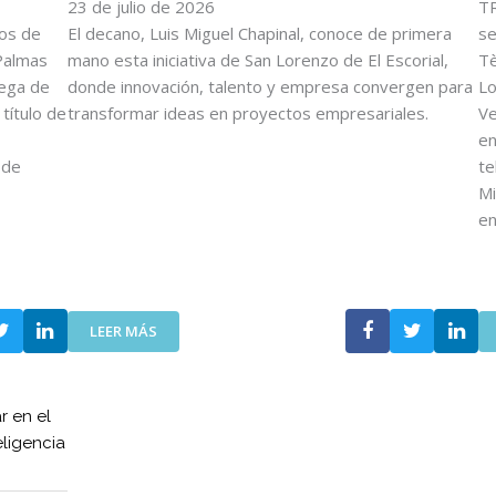
O
23 de julio de 2026
E
TR
V
F
tos de
El decano, Luis Miguel Chapinal, conoce de primera
se
E
U
Palmas
mano esta iniciativa de San Lorenzo de El Escorial,
Tè
N
E
rega de
donde innovación, talento y empresa convergen para
Lo
C
R
título de
transformar ideas en proyectos empresariales.
Ve
O
Z
en
I
A
 de
te
T
N
T
L
Mi
A
A
e
V
C
A
O
N
L
Z
A
:
A
LEER MÁS
B
E
E
O
L
N
R
C
E
A
r en el
O
L
C
eligencia
I
D
I
T
E
Ó
T
S
N