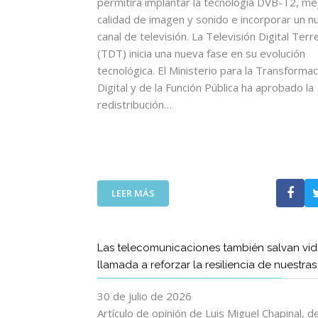
permitirá implantar la tecnología DVB-T2, mej
calidad de imagen y sonido e incorporar un n
canal de televisión. La Televisión Digital Terr
(TDT) inicia una nueva fase en su evolución
tecnológica. El Ministerio para la Transformac
Digital y de la Función Pública ha aprobado la
redistribución…
:
LEER MÁS
L
A
T
Las telecomunicaciones también salvan vid
D
llamada a reforzar la resiliencia de nuestra
T
I
30 de julio de 2026
N
I
Artículo de opinión de Luis Miguel Chapinal, 