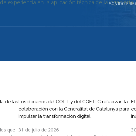
da de las
Los decanos del COITT y del COETTC refuerzan la
El
colaboración con la Generalitat de Catalunya para
ed
impulsar la transformación digital
in
ales que
31 de julio de 2026
30