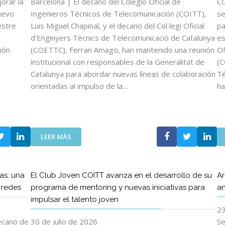
orar la
Barcelona | El decano del Colegio Oficial de
CO
uevo
Ingenieros Técnicos de Telecomunicación (COITT),
se
estre
Luis Miguel Chapinal, y el decano del Col legi Oficial
pa
d’Enginyers Tècnics de Telecomunicació de Catalunya
es
ión
(COETTC), Ferran Amago, han mantenido una reunión
Of
institucional con responsables de la Generalitat de
(C
Catalunya para abordar nuevas líneas de colaboración
Té
orientadas al impulso de la…
ha
:
LEER MÁS
L
O
S
as: una
El Club Joven COITT avanza en el desarrollo de su
Ar
D
s redes
programa de mentoring y nuevas iniciativas para
an
E
impulsar el talento joven
C
23
A
N
decano de
30 de julio de 2026
Se