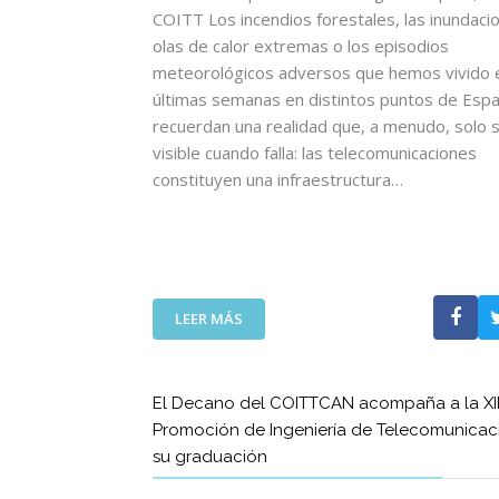
C
COITT Los incendios forestales, las inundacio
I
olas de calor extremas o los episodios
A
meteorológicos adversos que hemos vivido e
U
últimas semanas en distintos puntos de Esp
N
recuerdan una realidad que, a menudo, solo 
A
visible cuando falla: las telecomunicaciones
N
U
constituyen una infraestructura…
E
V
A
E
T
:
A
LEER MÁS
L
P
A
A
S
C
El Decano del COITTCAN acompaña a la XII
T
O
Promoción de Ingeniería de Telecomunicac
E
N
su graduación
L
L
E
A