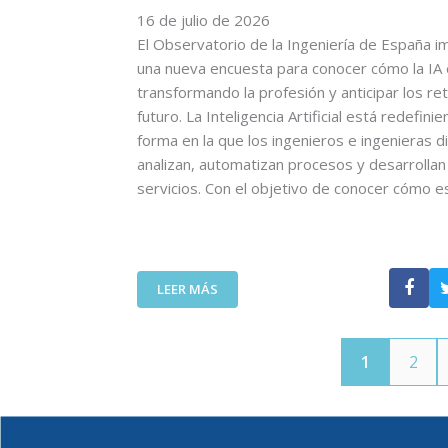
O
16 de julio de 2026
A
N
D
L
U
El Observatorio de la Ingeniería de España i
E
V
L
una nueva encuesta para conocer cómo la IA
L
A
T
transformando la profesión y anticipar los re
C
N
R
futuro. La Inteligencia Artificial está redefinie
O
V
A
forma en la que los ingenieros e ingenieras d
I
I
A
analizan, automatizan procesos y desarrolla
T
D
L
T
servicios. Con el objetivo de conocer cómo 
A
T
C
S
A
A
:
D
N
U
E
A
N
F
:
LEER MÁS
C
A
I
E
O
L
N
L
M
L
I
C
P
A
C
1
2
O
A
M
I
I
Ñ
A
Ó
T
A
D
N
T
A
A