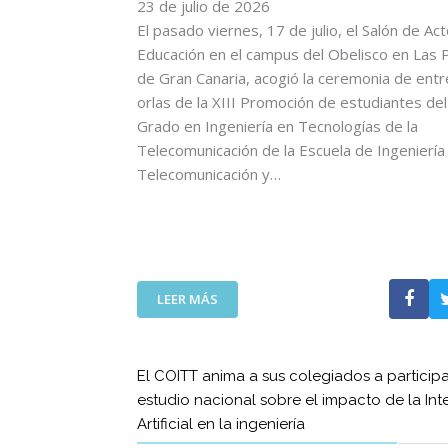
C
23 de julio de 2026
L
O
L
El pasado viernes, 17 de julio, el Salón de Ac
M
E
Educación en el campus del Obelisco en Las 
U
G
de Gran Canaria, acogió la ceremonia de ent
N
A
orlas de la XIII Promoción de estudiantes del 
I
D
Grado en Ingeniería en Tecnologías de la
C
A
Telecomunicación de la Escuela de Ingeniería
A
D
C
Telecomunicación y…
E
I
L
O
A
N
S
E
E
S
M
:
T
LEER MÁS
I
E
A
S
L
M
I
D
B
O
El COITT anima a sus colegiados a participa
E
I
N
estudio nacional sobre el impacto de la Int
C
É
E
Artificial en la ingeniería
A
N
S
N
S
E