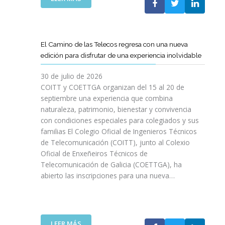
P
L
A
O
C
S
O
D
El Camino de las Telecos regresa con una nueva
N
E
edición para disfrutar de una experiencia inolvidable
L
C
A
A
30 de julio de 2026
L
N
COITT y COETTGA organizan del 15 al 20 de
L
O
septiembre una experiencia que combina
E
S
naturaleza, patrimonio, bienestar y convivencia
G
D
con condiciones especiales para colegiados y sus
A
E
D
familias El Colegio Oficial de Ingenieros Técnicos
L
A
de Telecomunicación (COITT), junto al Colexio
C
D
Oficial de Enxeñeiros Técnicos de
O
E
Telecomunicación de Galicia (COETTGA), ha
I
L
abierto las inscripciones para una nueva…
T
A
T
S
Y
E
D
M
E
:
LEER MÁS