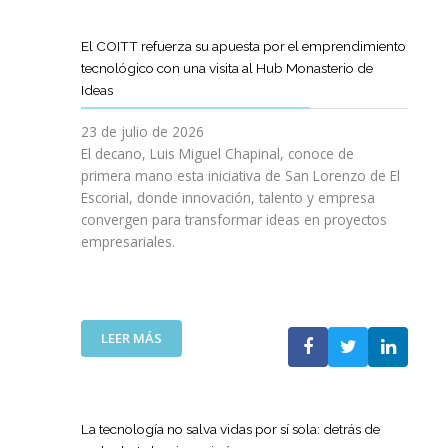
D
O
O
D
I
I
G
L
E
L
G
R
El COITT refuerza su apuesta por el emprendimiento
Á
C
I
I
A
tecnológico con una visita al Hub Monasterio de
S
A
E
T
M
Ideas
P
N
N
A
A
U
O
C
L
D
23 de julio de 2026
E
D
I
E
El decano, Luis Miguel Chapinal, conoce de
R
E
A
M
primera mano esta iniciativa de San Lorenzo de El
T
L
D
E
Escorial, donde innovación, talento y empresa
O
C
E
N
convergen para transformar ideas en proyectos
“
O
N
T
empresariales.
9
I
U
O
0
T
E
R
A
T
S
I
N
C
T
N
I
A
R
:
LEER MÁS
G
V
N
A
E
Y
E
A
S
L
N
R
C
R
C
U
S
O
E
O
E
La tecnología no salva vidas por sí sola: detrás de
A
M
D
I
V