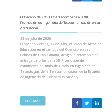
A
U
A
X
R
L
L
E
P
T
L
S
N
E
Í
A
El Decano del COITTCAN acompaña a la XIII
A
E
R
C
M
Promoción de Ingeniería de Telecomunicación en su
R
L
I
U
A
graduación
L
D
E
L
D
A
E
N
O
A
23 de julio de 2026
T
S
C
D
A
El pasado viernes, 17 de julio, el Salón de Actos de
R
A
I
E
R
Educación en el campus del Obelisco en Las
A
R
A
O
E
Palmas de Gran Canaria, acogió la ceremonia de
N
R
I
P
F
entrega de orlas de la XIII Promoción de
S
O
N
I
O
F
estudiantes del título de Grado en Ingeniería en
L
O
N
R
O
L
Tecnologías de la Telecomunicación de la Escuela
L
I
Z
R
O
de Ingeniería de Telecomunicación y…
V
Ó
A
M
D
I
N
R
A
E
D
D
L
C
S
A
E
A
I
U
B
N
:
R
LEER MÁS
Ó
P
L
I
E
E
N
R
E
C
L
S