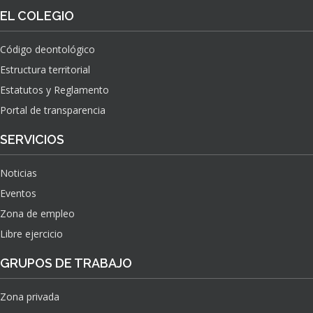
O
S
EL COLEGIO
N
O
A
N
C
Código deontológico
A
I
Estructura territorial
S
O
N
Estatutos y Reglamento
A
Portal de transparencia
L
S
SERVICIOS
O
B
Noticias
R
E
Eventos
E
Zona de empleo
L
Libre ejercicio
I
M
GRUPOS DE TRABAJO
P
A
C
Zona privada
T