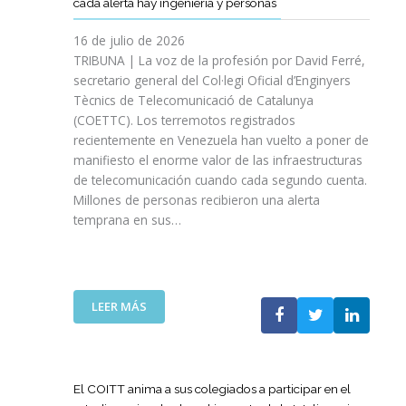
cada alerta hay ingeniería y personas
R
P
E
T
A
I
A
S
T
S
16 de julio de 2026
O
Ñ
R
I
TRIBUNA | La voz de la profesión por David Ferré,
D
A
E
N
secretario general del Col·legi Oficial d’Enginyers
E
A
F
I
L
Tècnics de Telecomunicació de Catalunya
L
U
C
I
(COETTC). Los terremotos registrados
A
E
I
N
recientemente en Venezuela han vuelto a poner de
X
R
A
I
manifiesto el enorme valor de las infraestructuras
I
Z
T
C
de telecomunicación cuando cada segundo cuenta.
I
A
I
I
Millones de personas recibieron una alerta
I
S
V
O
P
temprana en sus…
U
A
D
R
A
S
E
O
P
P
L
M
U
A
A
O
E
R
:
LEER MÁS
G
C
S
A
L
U
I
T
I
A
E
Ó
A
M
T
R
N
P
P
E
R
El COITT anima a sus colegiados a participar en el
D
O
U
C
A