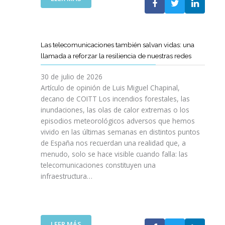
I
L
E
S
C
L
I
O
C
O
E
A
N
Las telecomunicaciones también salvan vidas: una
T
M
E
llamada a reforzar la resiliencia de nuestras redes
T
I
S
C
N
E
30 de julio de 2026
R
O
N
Artículo de opinión de Luis Miguel Chapinal,
E
D
U
decano de COITT Los incendios forestales, las
F
E
L
inundaciones, las olas de calor extremas o los
U
L
T
episodios meteorológicos adversos que hemos
E
A
R
vivido en las últimas semanas en distintos puntos
R
S
A
Z
de España nos recuerdan una realidad que, a
T
A
A
menudo, solo se hace visible cuando falla: las
E
L
N
telecomunicaciones constituyen una
L
T
L
infraestructura…
E
A
A
C
D
C
O
E
O
S
F
L
R
I
:
LEER MÁS