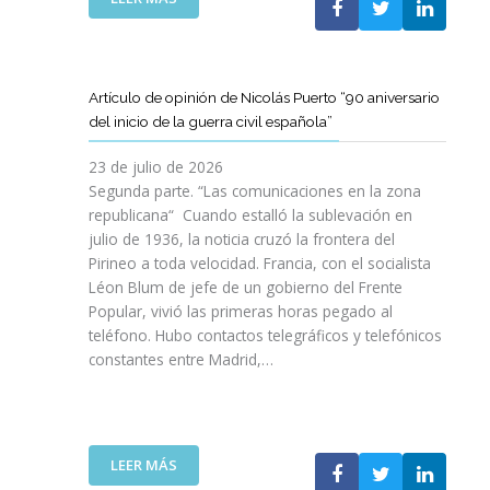
I
T
T
E
Ó
A
A
L
N
M
T
C
P
B
D
L
A
Artículo de opinión de Nicolás Puerto “90 aniversario
I
E
U
R
del inicio de la guerra civil española”
É
C
B
A
N
A
J
D
23 de julio de 2026
S
T
O
I
Segunda parte. “Las comunicaciones en la zona
A
A
V
S
republicana“ Cuando estalló la sublevación en
L
L
E
F
julio de 1936, la noticia cruzó la frontera del
V
U
N
R
Pirineo a toda velocidad. Francia, con el socialista
A
N
C
U
Léon Blum de jefe de un gobierno del Frente
N
Y
O
T
V
Popular, vivió las primeras horas pegado al
A
I
A
I
teléfono. Hubo contactos telegráficos y telefónicos
P
T
R
D
constantes entre Madrid,…
A
T
D
A
R
A
E
S
A
V
U
:
I
A
N
U
M
N
A
:
LEER MÁS
N
P
Z
E
A