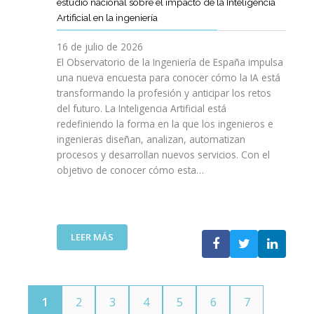
E
estudio nacional sobre el impacto de la Inteligencia
R
L
N
C
I
Artificial en la ingeniería
E
S
O
I
N
L
A
L
V
16 de julio de 2026
G
E
R
O
I
E
El Observatorio de la Ingeniería de España impulsa
M
E
G
L
N
una nueva encuesta para conocer cómo la IA está
P
L
Í
E
I
transformando la profesión y anticipar los retos
R
T
A
S
E
del futuro. La Inteligencia Artificial está
E
A
N
P
R
N
redefiniendo la forma en la que los ingenieros e
L
O
A
Í
D
ingenieras diseñan, analizan, automatizan
E
S
Ñ
A
I
procesos y desarrollan nuevos servicios. Con el
N
A
O
D
M
objetivo de conocer cómo esta…
T
L
L
E
I
O
V
A
T
E
J
A
”
E
N
O
V
L
T
V
I
:
LEER MÁS
E
O
E
D
E
C
T
N
A
L
O
E
S
C
M
C
P
O
U
N
1
2
3
4
5
6
7
O
I
N