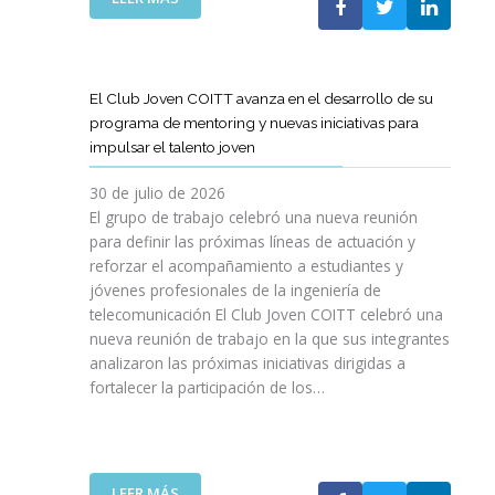
A
E
N
L
B
G
I
A
O
R
C
S
R
E
I
T
A
El Club Joven COITT avanza en el desarrollo de su
S
Ó
E
C
programa de mentoring y nuevas iniciativas para
A
N
L
I
impulsar el talento joven
C
E
Ó
O
C
N
30 de julio de 2026
N
O
C
El grupo de trabajo celebró una nueva reunión
U
M
O
para definir las próximas líneas de actuación y
N
U
N
reforzar el acompañamiento a estudiantes y
A
N
L
jóvenes profesionales de la ingeniería de
N
I
A
U
telecomunicación El Club Joven COITT celebró una
C
G
E
nueva reunión de trabajo en la que sus integrantes
A
E
V
analizaron las próximas iniciativas dirigidas a
C
N
A
fortalecer la participación de los…
I
E
E
O
R
D
N
A
I
E
L
C
S
I
:
LEER MÁS