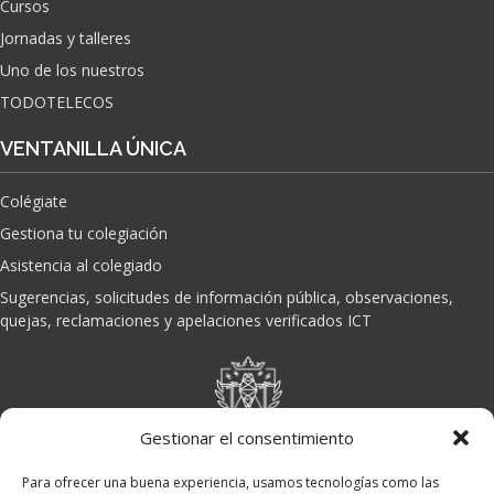
Cursos
O
Jornadas y talleres
D
E
Uno de los nuestros
L
TODOTELECOS
A
I
VENTANILLA ÚNICA
N
T
Colégiate
E
L
Gestiona tu colegiación
I
Asistencia al colegiado
G
E
Sugerencias, solicitudes de información pública, observaciones,
N
quejas, reclamaciones y apelaciones verificados ICT
C
I
A
A
R
Gestionar el consentimiento
T
I
Para ofrecer una buena experiencia, usamos tecnologías como las