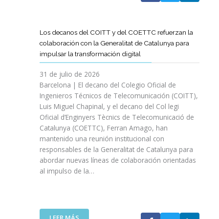
A
T
D
Los decanos del COITT y del COETTC refuerzan la
T
colaboración con la Generalitat de Catalunya para
I
impulsar la transformación digital
N
I
31 de julio de 2026
C
Barcelona | El decano del Colegio Oficial de
I
Ingenieros Técnicos de Telecomunicación (COITT),
A
Luis Miguel Chapinal, y el decano del Col legi
U
Oficial d’Enginyers Tècnics de Telecomunicació de
N
Catalunya (COETTC), Ferran Amago, han
A
mantenido una reunión institucional con
N
responsables de la Generalitat de Catalunya para
U
abordar nuevas líneas de colaboración orientadas
E
al impulso de la…
V
A
E
T
A
:
LEER MÁS