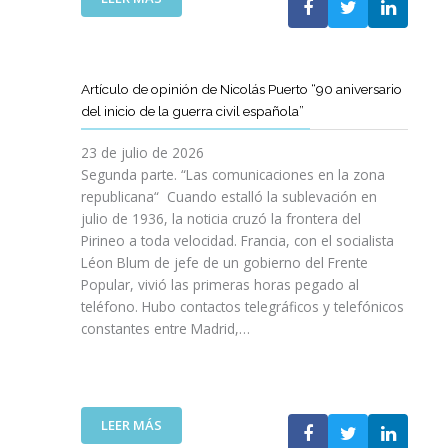
I
T
T
E
Ó
A
A
L
N
M
T
C
P
B
D
L
A
Artículo de opinión de Nicolás Puerto “90 aniversario
I
E
U
R
del inicio de la guerra civil española”
É
C
B
A
N
A
J
D
23 de julio de 2026
S
T
O
I
Segunda parte. “Las comunicaciones en la zona
A
A
V
S
republicana“ Cuando estalló la sublevación en
L
L
E
F
julio de 1936, la noticia cruzó la frontera del
V
U
N
R
Pirineo a toda velocidad. Francia, con el socialista
A
N
C
U
Léon Blum de jefe de un gobierno del Frente
N
Y
O
T
V
Popular, vivió las primeras horas pegado al
A
I
A
I
teléfono. Hubo contactos telegráficos y telefónicos
P
T
R
D
constantes entre Madrid,…
A
T
D
A
R
A
E
S
A
V
U
:
I
A
N
U
M
N
A
:
LEER MÁS
N
P
Z
E
A