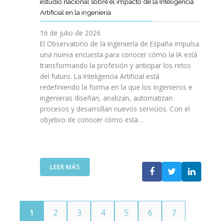
E
estudio nacional sobre el impacto de la Inteligencia
R
L
N
C
I
Artificial en la ingeniería
E
S
O
I
N
L
A
L
V
16 de julio de 2026
G
E
R
O
I
E
El Observatorio de la Ingeniería de España impulsa
M
E
G
L
N
una nueva encuesta para conocer cómo la IA está
P
L
Í
E
I
transformando la profesión y anticipar los retos
R
T
A
S
E
del futuro. La Inteligencia Artificial está
E
A
N
P
R
N
redefiniendo la forma en la que los ingenieros e
L
O
A
Í
D
ingenieras diseñan, analizan, automatizan
E
S
Ñ
A
I
procesos y desarrollan nuevos servicios. Con el
N
A
O
D
M
objetivo de conocer cómo esta…
T
L
L
E
I
O
V
A
T
E
J
A
”
E
N
O
V
L
T
V
I
:
LEER MÁS
E
O
E
D
E
C
T
N
A
L
O
E
S
C
M
C
P
O
U
N
1
2
3
4
5
6
7
O
I
N