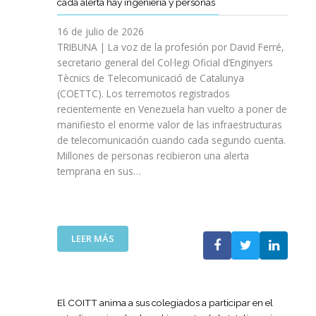
cada alerta hay ingeniería y personas
R
P
E
T
A
I
A
S
T
S
16 de julio de 2026
O
Ñ
R
I
TRIBUNA | La voz de la profesión por David Ferré,
D
A
E
N
secretario general del Col·legi Oficial d’Enginyers
E
A
F
I
L
Tècnics de Telecomunicació de Catalunya
L
U
C
I
(COETTC). Los terremotos registrados
A
E
I
N
recientemente en Venezuela han vuelto a poner de
X
R
A
I
manifiesto el enorme valor de las infraestructuras
I
Z
T
C
de telecomunicación cuando cada segundo cuenta.
I
A
I
I
Millones de personas recibieron una alerta
I
S
V
O
P
temprana en sus…
U
A
D
R
A
S
E
O
P
P
L
M
U
A
A
O
E
R
:
LEER MÁS
G
C
S
A
L
U
I
T
I
A
E
Ó
A
M
T
R
N
P
P
E
R
El COITT anima a sus colegiados a participar en el
D
O
U
C
A