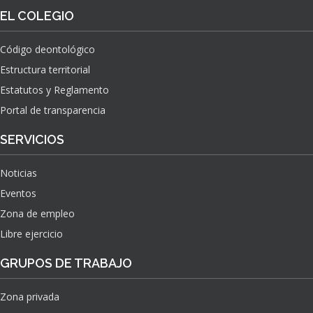
O
S
EL COLEGIO
N
O
A
N
C
Código deontológico
A
I
Estructura territorial
S
O
N
Estatutos y Reglamento
A
Portal de transparencia
L
S
SERVICIOS
O
B
Noticias
R
E
Eventos
E
Zona de empleo
L
Libre ejercicio
I
M
GRUPOS DE TRABAJO
P
A
C
Zona privada
T