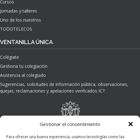
Cursos
O
Jornadas y talleres
D
E
Uno de los nuestros
L
TODOTELECOS
A
I
VENTANILLA ÚNICA
N
T
Colégiate
E
L
Gestiona tu colegiación
I
Asistencia al colegiado
G
E
Sugerencias, solicitudes de información pública, observaciones,
N
quejas, reclamaciones y apelaciones verificados ICT
C
I
A
A
R
Gestionar el consentimiento
T
I
Para ofrecer una buena experiencia, usamos tecnologías como las