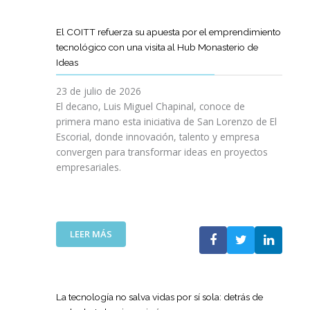
D
O
O
D
I
I
G
L
E
L
G
R
El COITT refuerza su apuesta por el emprendimiento
Á
C
I
I
A
tecnológico con una visita al Hub Monasterio de
S
A
E
T
M
Ideas
P
N
N
A
A
U
O
C
L
D
23 de julio de 2026
E
D
I
E
El decano, Luis Miguel Chapinal, conoce de
R
E
A
M
primera mano esta iniciativa de San Lorenzo de El
T
L
D
E
Escorial, donde innovación, talento y empresa
O
C
E
N
convergen para transformar ideas en proyectos
“
O
N
T
empresariales.
9
I
U
O
0
T
E
R
A
T
S
I
N
C
T
N
I
A
R
:
LEER MÁS
G
V
N
A
E
Y
E
A
S
L
N
R
C
R
C
U
S
O
E
O
E
La tecnología no salva vidas por sí sola: detrás de
A
M
D
I
V