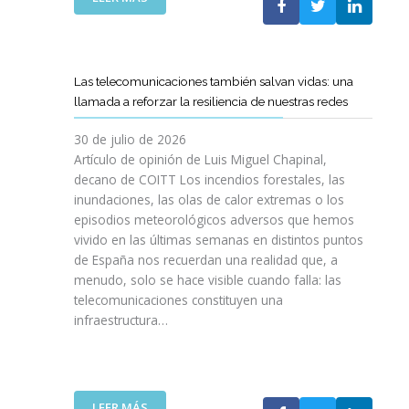
I
L
E
S
C
L
I
O
C
O
E
A
N
Las telecomunicaciones también salvan vidas: una
T
M
E
llamada a reforzar la resiliencia de nuestras redes
T
I
S
C
N
E
30 de julio de 2026
R
O
N
Artículo de opinión de Luis Miguel Chapinal,
E
D
U
decano de COITT Los incendios forestales, las
F
E
L
inundaciones, las olas de calor extremas o los
U
L
T
episodios meteorológicos adversos que hemos
E
A
R
vivido en las últimas semanas en distintos puntos
R
S
A
Z
de España nos recuerdan una realidad que, a
T
A
A
menudo, solo se hace visible cuando falla: las
E
L
N
telecomunicaciones constituyen una
L
T
L
infraestructura…
E
A
A
C
D
C
O
E
O
S
F
L
R
I
:
LEER MÁS