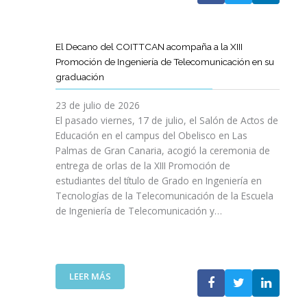
A
U
A
X
R
L
L
E
P
T
L
S
N
E
Í
A
El Decano del COITTCAN acompaña a la XIII
A
E
R
C
M
Promoción de Ingeniería de Telecomunicación en su
R
L
I
U
A
graduación
L
D
E
L
D
A
E
N
O
A
23 de julio de 2026
T
S
C
D
A
El pasado viernes, 17 de julio, el Salón de Actos de
R
A
I
E
R
Educación en el campus del Obelisco en Las
A
R
A
O
E
Palmas de Gran Canaria, acogió la ceremonia de
N
R
I
P
F
entrega de orlas de la XIII Promoción de
S
O
N
I
O
F
estudiantes del título de Grado en Ingeniería en
L
O
N
R
O
L
Tecnologías de la Telecomunicación de la Escuela
L
I
Z
R
O
de Ingeniería de Telecomunicación y…
V
Ó
A
M
D
I
N
R
A
E
D
D
L
C
S
A
E
A
I
U
B
N
:
R
LEER MÁS
Ó
P
L
I
E
E
N
R
E
C
L
S