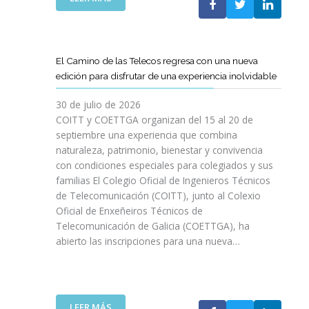
P
L
A
O
C
S
O
D
El Camino de las Telecos regresa con una nueva
N
E
edición para disfrutar de una experiencia inolvidable
L
C
A
A
30 de julio de 2026
L
N
COITT y COETTGA organizan del 15 al 20 de
L
O
septiembre una experiencia que combina
E
S
naturaleza, patrimonio, bienestar y convivencia
G
D
con condiciones especiales para colegiados y sus
A
E
D
familias El Colegio Oficial de Ingenieros Técnicos
L
A
de Telecomunicación (COITT), junto al Colexio
C
D
Oficial de Enxeñeiros Técnicos de
O
E
Telecomunicación de Galicia (COETTGA), ha
I
L
abierto las inscripciones para una nueva…
T
A
T
S
Y
E
D
M
E
:
LEER MÁS