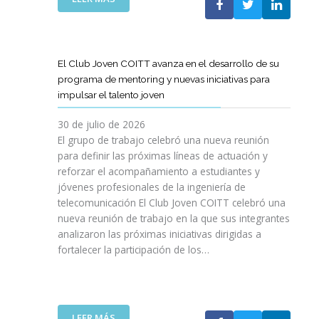
A
E
N
L
B
G
I
A
O
R
C
S
R
E
I
T
A
El Club Joven COITT avanza en el desarrollo de su
S
Ó
E
C
programa de mentoring y nuevas iniciativas para
A
N
L
I
impulsar el talento joven
C
E
Ó
O
C
N
30 de julio de 2026
N
O
C
El grupo de trabajo celebró una nueva reunión
U
M
O
para definir las próximas líneas de actuación y
N
U
N
reforzar el acompañamiento a estudiantes y
A
N
L
jóvenes profesionales de la ingeniería de
N
I
A
U
telecomunicación El Club Joven COITT celebró una
C
G
E
nueva reunión de trabajo en la que sus integrantes
A
E
V
analizaron las próximas iniciativas dirigidas a
C
N
A
fortalecer la participación de los…
I
E
E
O
R
D
N
A
I
E
L
C
S
I
:
LEER MÁS