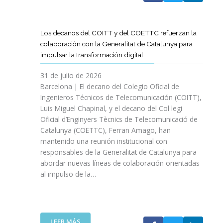
A
T
D
Los decanos del COITT y del COETTC refuerzan la
T
colaboración con la Generalitat de Catalunya para
I
impulsar la transformación digital
N
I
31 de julio de 2026
C
Barcelona | El decano del Colegio Oficial de
I
Ingenieros Técnicos de Telecomunicación (COITT),
A
Luis Miguel Chapinal, y el decano del Col legi
U
Oficial d’Enginyers Tècnics de Telecomunicació de
N
Catalunya (COETTC), Ferran Amago, han
A
mantenido una reunión institucional con
N
responsables de la Generalitat de Catalunya para
U
abordar nuevas líneas de colaboración orientadas
E
al impulso de la…
V
A
E
T
A
:
LEER MÁS