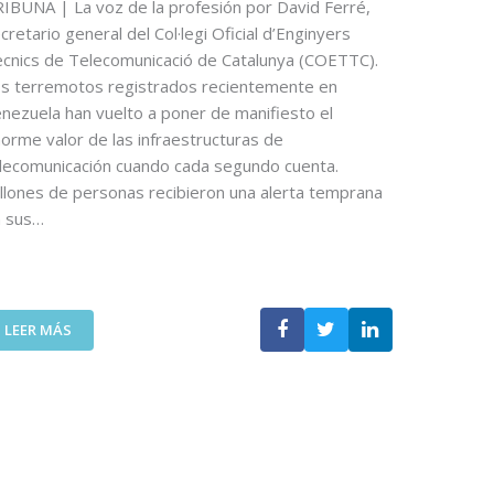
O
IBUNA | La voz de la profesión por David Ferré,
N
D
U
cretario general del Col·legi Oficial d’Enginyers
E
N
cnics de Telecomunicació de Catalunya (COETTC).
O
A
s terremotos registrados recientemente en
P
N
nezuela han vuelto a poner de manifiesto el
I
U
orme valor de las infraestructuras de
N
E
lecomunicación cuando cada segundo cuenta.
I
V
Ó
llones de personas recibieron una alerta temprana
A
N
E
n sus…
D
D
E
I
N
C
I
I
:
C
LEER MÁS
Ó
L
O
N
A
L
P
T
Á
A
E
S
R
C
P
A
N
U
D
O
E
I