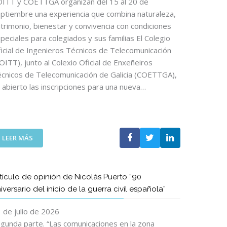
ITT y COETTGA organizan del 15 al 20 de
ptiembre una experiencia que combina naturaleza,
trimonio, bienestar y convivencia con condiciones
peciales para colegiados y sus familias El Colegio
icial de Ingenieros Técnicos de Telecomunicación
OITT), junto al Colexio Oficial de Enxeñeiros
cnicos de Telecomunicación de Galicia (COETTGA),
 abierto las inscripciones para una nueva…
:
LEER MÁS
E
L
C
tículo de opinión de Nicolás Puerto “90
A
iversario del inicio de la guerra civil española”
M
I
 de julio de 2026
N
O
gunda parte. “Las comunicaciones en la zona