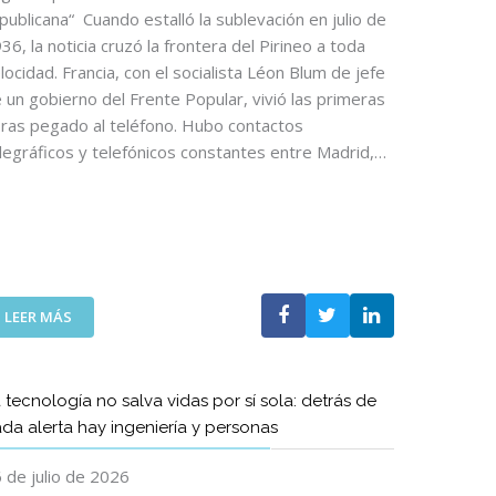
D
publicana“ Cuando estalló la sublevación en julio de
E
36, la noticia cruzó la frontera del Pirineo a toda
L
locidad. Francia, con el socialista Léon Blum de jefe
A
 un gobierno del Frente Popular, vivió las primeras
S
ras pegado al teléfono. Hubo contactos
T
legráficos y telefónicos constantes entre Madrid,…
E
L
E
C
O
S
R
:
E
LEER MÁS
A
G
R
R
T
E
 tecnología no salva vidas por sí sola: detrás de
Í
S
da alerta hay ingeniería y personas
C
A
U
C
 de julio de 2026
L
O