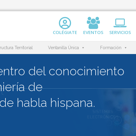
COLÉGIATE
EVENTOS
SERVICIOS
ructura Territorial
Ventanilla Única
Formación
l