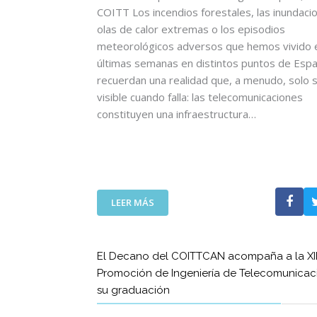
C
COITT Los incendios forestales, las inundacio
I
olas de calor extremas o los episodios
A
meteorológicos adversos que hemos vivido e
U
últimas semanas en distintos puntos de Esp
N
recuerdan una realidad que, a menudo, solo 
A
visible cuando falla: las telecomunicaciones
N
U
constituyen una infraestructura…
E
V
A
E
T
:
A
LEER MÁS
L
P
A
A
S
C
El Decano del COITTCAN acompaña a la XII
T
O
Promoción de Ingeniería de Telecomunicac
E
N
su graduación
L
L
E
A