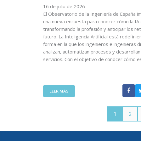
O
16 de julio de 2026
A
N
D
L
U
El Observatorio de la Ingeniería de España i
E
V
L
una nueva encuesta para conocer cómo la IA
L
A
T
transformando la profesión y anticipar los re
C
N
R
futuro. La Inteligencia Artificial está redefinie
O
V
A
forma en la que los ingenieros e ingenieras d
I
I
A
analizan, automatizan procesos y desarrolla
T
D
L
T
servicios. Con el objetivo de conocer cómo 
A
T
C
S
A
A
:
D
N
U
E
A
N
F
:
LEER MÁS
C
A
I
E
O
L
N
L
M
L
I
C
P
A
C
1
2
O
A
M
I
I
Ñ
A
Ó
T
A
D
N
T
A
A