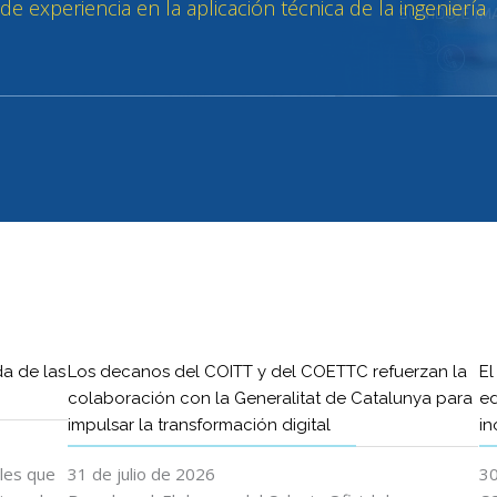
da de las
Los decanos del COITT y del COETTC refuerzan la
El
colaboración con la Generalitat de Catalunya para
ed
impulsar la transformación digital
in
ales que
31 de julio de 2026
30