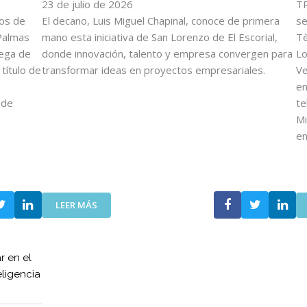
O
23 de julio de 2026
E
TR
V
F
tos de
El decano, Luis Miguel Chapinal, conoce de primera
se
E
U
Palmas
mano esta iniciativa de San Lorenzo de El Escorial,
Tè
N
E
rega de
donde innovación, talento y empresa convergen para
Lo
C
R
título de
transformar ideas en proyectos empresariales.
Ve
O
Z
en
I
A
 de
te
T
N
T
L
Mi
A
A
e
V
C
A
O
N
L
Z
A
:
A
LEER MÁS
B
E
E
O
L
N
R
C
E
A
r en el
O
L
C
eligencia
I
D
I
T
E
Ó
T
S
N