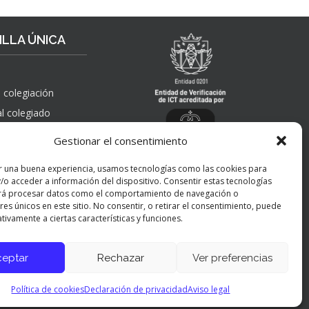
R
S
T
P
A
A
LLA ÚNICA
H
Ñ
A
O
Y
L
I
A
 colegiación
N
”
al colegiado
G
, solicitudes de
E
Gestionar el consentimiento
 pública,
N
nes, quejas,
I
r una buena experiencia, usamos tecnologías como las cookies para
nes y apelaciones
E
/o acceder a información del dispositivo. Consentir estas tecnologías
 ICT
R
rá procesar datos como el comportamiento de navegación o
Í
res únicos en este sitio. No consentir, o retirar el consentimiento, puede
tivamente a ciertas características y funciones.
A
Y
P
ceptar
Rechazar
Ver preferencias
Panel de preferencias cookies
E
R
Política de cookies
Declaración de privacidad
Aviso legal
S
O