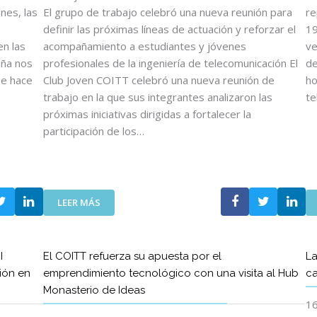
O
nes, las
El grupo de trabajo celebró una nueva reunión para
re
S
definir las próximas líneas de actuación y reforzar el
19
D
n las
acompañamiento a estudiantes y jóvenes
ve
E
aña nos
profesionales de la ingeniería de telecomunicación El
de
L
se hace
Club Joven COITT celebró una nueva reunión de
ho
C
trabajo en la que sus integrantes analizaron las
te
O
I
próximas iniciativas dirigidas a fortalecer la
T
participación de los…
T
Y
D
E
:
L
LEER MÁS
E
C
L
O
C
E
I
El COITT refuerza su apuesta por el
La
L
T
ión en
emprendimiento tecnológico con una visita al Hub
ca
U
T
Monasterio de Ideas
B
C
16
J
R