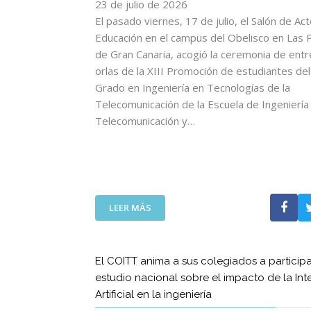
C
23 de julio de 2026
L
O
L
El pasado viernes, 17 de julio, el Salón de Ac
M
E
Educación en el campus del Obelisco en Las 
U
G
de Gran Canaria, acogió la ceremonia de ent
N
A
orlas de la XIII Promoción de estudiantes del 
I
D
Grado en Ingeniería en Tecnologías de la
C
A
Telecomunicación de la Escuela de Ingeniería
A
D
C
Telecomunicación y…
E
I
L
O
A
N
S
E
E
S
M
:
T
LEER MÁS
I
E
A
S
L
M
I
D
B
O
El COITT anima a sus colegiados a participa
E
I
N
estudio nacional sobre el impacto de la Int
C
É
E
Artificial en la ingeniería
A
N
S
N
S
E