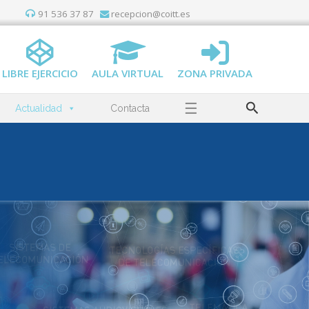
91 536 37 87
recepcion@coitt.es
LIBRE EJERCICIO
AULA VIRTUAL
ZONA PRIVADA
Buscar
☰
Actualidad
Contacta