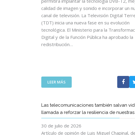
permitirá implantar la tecnología DVB-T2, mej
calidad de imagen y sonido e incorporar un n
canal de televisión. La Televisión Digital Terr
(TDT) inicia una nueva fase en su evolución
tecnológica. El Ministerio para la Transformac
Digital y de la Función Pública ha aprobado la
redistribución…
:
LEER MÁS
L
A
T
Las telecomunicaciones también salvan vid
D
llamada a reforzar la resiliencia de nuestra
T
I
30 de julio de 2026
N
I
Artículo de opinión de Luis Miguel Chapinal, 