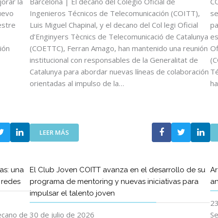
orar la
Barcelona | El decano del Colegio Oficial de
CO
uevo
Ingenieros Técnicos de Telecomunicación (COITT),
se
estre
Luis Miguel Chapinal, y el decano del Col legi Oficial
pa
d’Enginyers Tècnics de Telecomunicació de Catalunya
es
ión
(COETTC), Ferran Amago, han mantenido una reunión
Of
institucional con responsables de la Generalitat de
(C
Catalunya para abordar nuevas líneas de colaboración
Té
orientadas al impulso de la…
ha
:
LEER MÁS
L
O
S
as: una
El Club Joven COITT avanza en el desarrollo de su
Ar
D
s redes
programa de mentoring y nuevas iniciativas para
an
E
impulsar el talento joven
C
23
A
N
decano de
30 de julio de 2026
Se