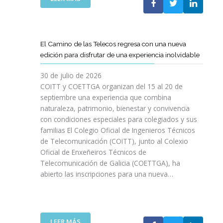
P
L
A
O
C
S
O
D
El Camino de las Telecos regresa con una nueva
N
E
edición para disfrutar de una experiencia inolvidable
L
C
A
A
30 de julio de 2026
L
N
COITT y COETTGA organizan del 15 al 20 de
L
O
septiembre una experiencia que combina
E
S
naturaleza, patrimonio, bienestar y convivencia
G
D
con condiciones especiales para colegiados y sus
A
E
D
familias El Colegio Oficial de Ingenieros Técnicos
L
A
de Telecomunicación (COITT), junto al Colexio
C
D
Oficial de Enxeñeiros Técnicos de
O
E
Telecomunicación de Galicia (COETTGA), ha
I
L
abierto las inscripciones para una nueva…
T
A
T
S
Y
E
D
M
E
:
LEER MÁS