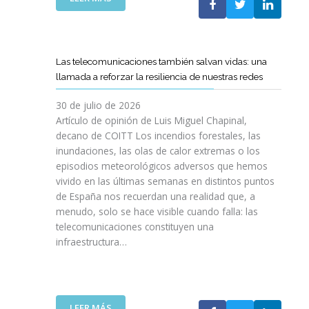
I
L
E
S
C
L
I
O
C
O
E
A
N
Las telecomunicaciones también salvan vidas: una
T
M
E
llamada a reforzar la resiliencia de nuestras redes
T
I
S
C
N
E
30 de julio de 2026
R
O
N
Artículo de opinión de Luis Miguel Chapinal,
E
D
U
decano de COITT Los incendios forestales, las
F
E
L
inundaciones, las olas de calor extremas o los
U
L
T
episodios meteorológicos adversos que hemos
E
A
R
vivido en las últimas semanas en distintos puntos
R
S
A
Z
de España nos recuerdan una realidad que, a
T
A
A
menudo, solo se hace visible cuando falla: las
E
L
N
telecomunicaciones constituyen una
L
T
L
infraestructura…
E
A
A
C
D
C
O
E
O
S
F
L
R
I
:
LEER MÁS