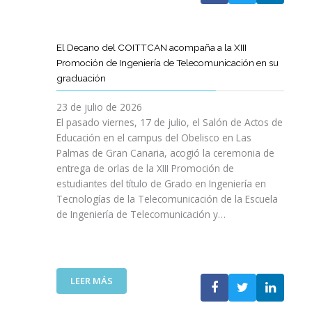
A
U
A
X
R
L
L
E
P
T
L
S
N
E
Í
A
El Decano del COITTCAN acompaña a la XIII
A
E
R
C
M
Promoción de Ingeniería de Telecomunicación en su
R
L
I
U
A
graduación
L
D
E
L
D
A
E
N
O
A
23 de julio de 2026
T
S
C
D
A
El pasado viernes, 17 de julio, el Salón de Actos de
R
A
I
E
R
Educación en el campus del Obelisco en Las
A
R
A
O
E
Palmas de Gran Canaria, acogió la ceremonia de
N
R
I
P
F
entrega de orlas de la XIII Promoción de
S
O
N
I
O
F
estudiantes del título de Grado en Ingeniería en
L
O
N
R
O
L
Tecnologías de la Telecomunicación de la Escuela
L
I
Z
R
O
de Ingeniería de Telecomunicación y…
V
Ó
A
M
D
I
N
R
A
E
D
D
L
C
S
A
E
A
I
U
B
N
:
R
LEER MÁS
Ó
P
L
I
E
E
N
R
E
C
L
S