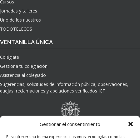
Cursos
O
Jornadas y talleres
D
E
Uno de los nuestros
L
TODOTELECOS
A
I
VENTANILLA ÚNICA
N
T
Colégiate
E
L
Gestiona tu colegiación
I
Asistencia al colegiado
G
E
Sugerencias, solicitudes de información pública, observaciones,
N
quejas, reclamaciones y apelaciones verificados ICT
C
I
A
A
R
Gestionar el consentimiento
T
I
Para ofrecer una buena experiencia, usamos tecnologías como las