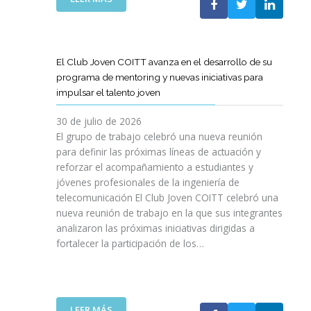
A
E
N
L
B
G
I
A
O
R
C
S
R
E
I
T
A
El Club Joven COITT avanza en el desarrollo de su
S
Ó
E
C
programa de mentoring y nuevas iniciativas para
A
N
L
I
impulsar el talento joven
C
E
Ó
O
C
N
30 de julio de 2026
N
O
C
El grupo de trabajo celebró una nueva reunión
U
M
O
para definir las próximas líneas de actuación y
N
U
N
reforzar el acompañamiento a estudiantes y
A
N
L
jóvenes profesionales de la ingeniería de
N
I
A
U
telecomunicación El Club Joven COITT celebró una
C
G
E
nueva reunión de trabajo en la que sus integrantes
A
E
V
analizaron las próximas iniciativas dirigidas a
C
N
A
fortalecer la participación de los…
I
E
E
O
R
D
N
A
I
E
L
C
S
I
:
LEER MÁS