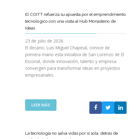
D
O
O
D
I
I
G
L
E
L
G
R
El COITT refuerza su apuesta por el emprendimiento
Á
C
I
I
A
tecnológico con una visita al Hub Monasterio de
S
A
E
T
M
Ideas
P
N
N
A
A
U
O
C
L
D
23 de julio de 2026
E
D
I
E
El decano, Luis Miguel Chapinal, conoce de
R
E
A
M
primera mano esta iniciativa de San Lorenzo de El
T
L
D
E
Escorial, donde innovación, talento y empresa
O
C
E
N
convergen para transformar ideas en proyectos
“
O
N
T
empresariales.
9
I
U
O
0
T
E
R
A
T
S
I
N
C
T
N
I
A
R
:
LEER MÁS
G
V
N
A
E
Y
E
A
S
L
N
R
C
R
C
U
S
O
E
O
E
La tecnología no salva vidas por sí sola: detrás de
A
M
D
I
V