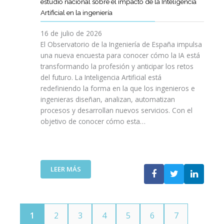
E
estudio nacional sobre el impacto de la Inteligencia
R
L
N
C
I
Artificial en la ingeniería
E
S
O
I
N
L
A
L
V
16 de julio de 2026
G
E
R
O
I
E
El Observatorio de la Ingeniería de España impulsa
M
E
G
L
N
una nueva encuesta para conocer cómo la IA está
P
L
Í
E
I
transformando la profesión y anticipar los retos
R
T
A
S
E
del futuro. La Inteligencia Artificial está
E
A
N
P
R
N
redefiniendo la forma en la que los ingenieros e
L
O
A
Í
D
ingenieras diseñan, analizan, automatizan
E
S
Ñ
A
I
procesos y desarrollan nuevos servicios. Con el
N
A
O
D
M
objetivo de conocer cómo esta…
T
L
L
E
I
O
V
A
T
E
J
A
”
E
N
O
V
L
T
V
I
:
LEER MÁS
E
O
E
D
E
C
T
N
A
L
O
E
S
C
M
C
P
O
U
N
1
2
3
4
5
6
7
O
I
N