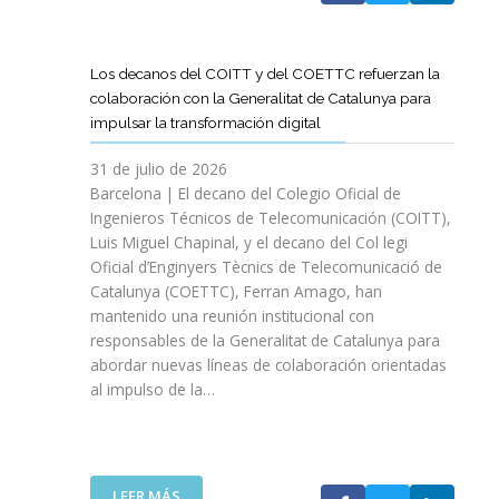
A
T
D
Los decanos del COITT y del COETTC refuerzan la
T
colaboración con la Generalitat de Catalunya para
I
impulsar la transformación digital
N
I
31 de julio de 2026
C
Barcelona | El decano del Colegio Oficial de
I
Ingenieros Técnicos de Telecomunicación (COITT),
A
Luis Miguel Chapinal, y el decano del Col legi
U
Oficial d’Enginyers Tècnics de Telecomunicació de
N
Catalunya (COETTC), Ferran Amago, han
A
mantenido una reunión institucional con
N
responsables de la Generalitat de Catalunya para
U
abordar nuevas líneas de colaboración orientadas
E
al impulso de la…
V
A
E
T
A
:
LEER MÁS