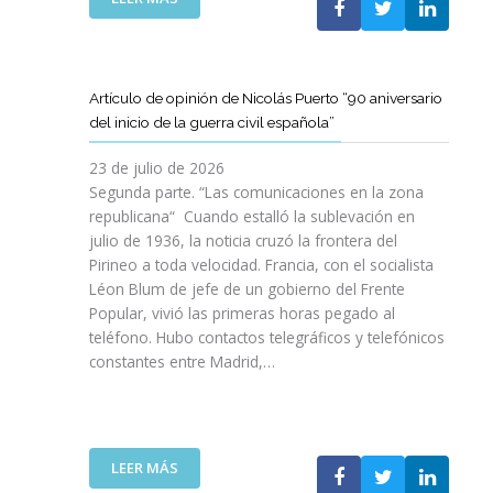
I
T
T
E
Ó
A
A
L
N
M
T
C
P
B
D
L
A
Artículo de opinión de Nicolás Puerto “90 aniversario
I
E
U
R
del inicio de la guerra civil española”
É
C
B
A
N
A
J
D
23 de julio de 2026
S
T
O
I
Segunda parte. “Las comunicaciones en la zona
A
A
V
S
republicana“ Cuando estalló la sublevación en
L
L
E
F
julio de 1936, la noticia cruzó la frontera del
V
U
N
R
Pirineo a toda velocidad. Francia, con el socialista
A
N
C
U
Léon Blum de jefe de un gobierno del Frente
N
Y
O
T
V
Popular, vivió las primeras horas pegado al
A
I
A
I
teléfono. Hubo contactos telegráficos y telefónicos
P
T
R
D
constantes entre Madrid,…
A
T
D
A
R
A
E
S
A
V
U
:
I
A
N
U
M
N
A
:
LEER MÁS
N
P
Z
E
A