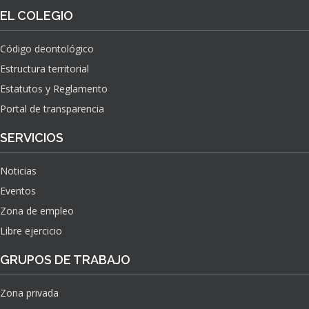
O
S
EL COLEGIO
N
O
A
N
C
Código deontológico
A
I
Estructura territorial
S
O
N
Estatutos y Reglamento
A
Portal de transparencia
L
S
SERVICIOS
O
B
Noticias
R
E
Eventos
E
Zona de empleo
L
Libre ejercicio
I
M
GRUPOS DE TRABAJO
P
A
C
Zona privada
T