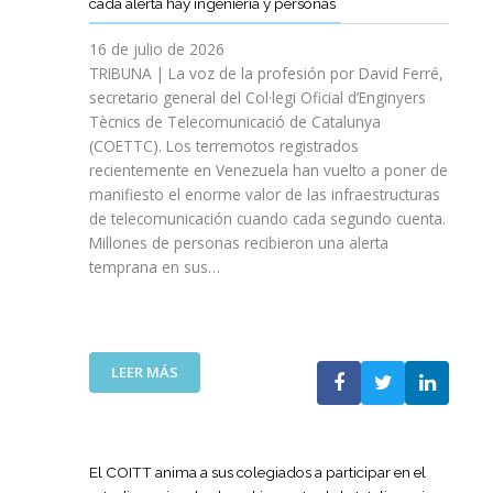
cada alerta hay ingeniería y personas
R
P
E
T
A
I
A
S
T
S
16 de julio de 2026
O
Ñ
R
I
TRIBUNA | La voz de la profesión por David Ferré,
D
A
E
N
secretario general del Col·legi Oficial d’Enginyers
E
A
F
I
L
Tècnics de Telecomunicació de Catalunya
L
U
C
I
(COETTC). Los terremotos registrados
A
E
I
N
recientemente en Venezuela han vuelto a poner de
X
R
A
I
manifiesto el enorme valor de las infraestructuras
I
Z
T
C
de telecomunicación cuando cada segundo cuenta.
I
A
I
I
Millones de personas recibieron una alerta
I
S
V
O
P
temprana en sus…
U
A
D
R
A
S
E
O
P
P
L
M
U
A
A
O
E
R
:
LEER MÁS
G
C
S
A
L
U
I
T
I
A
E
Ó
A
M
T
R
N
P
P
E
R
El COITT anima a sus colegiados a participar en el
D
O
U
C
A