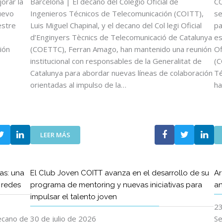
orar la
Barcelona | El decano del Colegio Oficial de
CO
uevo
Ingenieros Técnicos de Telecomunicación (COITT),
se
estre
Luis Miguel Chapinal, y el decano del Col legi Oficial
pa
d’Enginyers Tècnics de Telecomunicació de Catalunya
es
ión
(COETTC), Ferran Amago, han mantenido una reunión
Of
institucional con responsables de la Generalitat de
(C
Catalunya para abordar nuevas líneas de colaboración
Té
orientadas al impulso de la…
ha
:
LEER MÁS
L
O
S
as: una
El Club Joven COITT avanza en el desarrollo de su
Ar
D
s redes
programa de mentoring y nuevas iniciativas para
an
E
impulsar el talento joven
C
23
A
N
decano de
30 de julio de 2026
Se