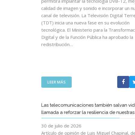
permitirá implantar la tecnología DVB-T2, mej
calidad de imagen y sonido e incorporar un n
canal de televisión. La Televisión Digital Terr
(TDT) inicia una nueva fase en su evolución
tecnológica. El Ministerio para la Transformac
Digital y de la Función Pública ha aprobado la
redistribución…
:
LEER MÁS
L
A
T
Las telecomunicaciones también salvan vid
D
llamada a reforzar la resiliencia de nuestra
T
I
30 de julio de 2026
N
I
Artículo de opinión de Luis Miguel Chapinal, 