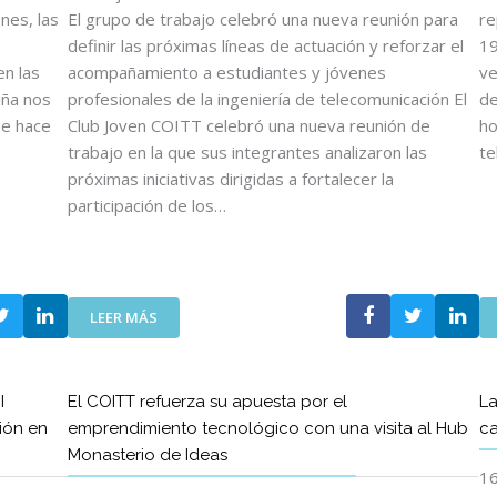
O
nes, las
El grupo de trabajo celebró una nueva reunión para
re
S
definir las próximas líneas de actuación y reforzar el
19
D
n las
acompañamiento a estudiantes y jóvenes
ve
E
aña nos
profesionales de la ingeniería de telecomunicación El
de
L
se hace
Club Joven COITT celebró una nueva reunión de
ho
C
trabajo en la que sus integrantes analizaron las
te
O
I
próximas iniciativas dirigidas a fortalecer la
T
participación de los…
T
Y
D
E
:
L
LEER MÁS
E
C
L
O
C
E
I
El COITT refuerza su apuesta por el
La
L
T
ión en
emprendimiento tecnológico con una visita al Hub
ca
U
T
Monasterio de Ideas
B
C
16
J
R