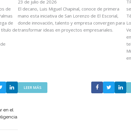
O
23 de julio de 2026
E
TR
V
F
tos de
El decano, Luis Miguel Chapinal, conoce de primera
se
E
U
Palmas
mano esta iniciativa de San Lorenzo de El Escorial,
Tè
N
E
rega de
donde innovación, talento y empresa convergen para
Lo
C
R
título de
transformar ideas en proyectos empresariales.
Ve
O
Z
en
I
A
 de
te
T
N
T
L
Mi
A
A
e
V
C
A
O
N
L
Z
A
:
A
LEER MÁS
B
E
E
O
L
N
R
C
E
A
r en el
O
L
C
eligencia
I
D
I
T
E
Ó
T
S
N