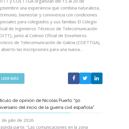
ITT y COETTGA organizan del 15 al 20 de
ptiembre una experiencia que combina naturaleza,
trimonio, bienestar y convivencia con condiciones
peciales para colegiados y sus familias El Colegio
icial de Ingenieros Técnicos de Telecomunicación
OITT), junto al Colexio Oficial de Enxeñeiros
cnicos de Telecomunicación de Galicia (COETTGA),
 abierto las inscripciones para una nueva…
:
LEER MÁS
E
L
C
tículo de opinión de Nicolás Puerto “90
A
iversario del inicio de la guerra civil española”
M
I
 de julio de 2026
N
O
gunda parte. “Las comunicaciones en la zona