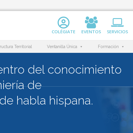
COLÉGIATE
EVENTOS
SERVICIOS
ructura Territorial
Ventanilla Única
Formación
l