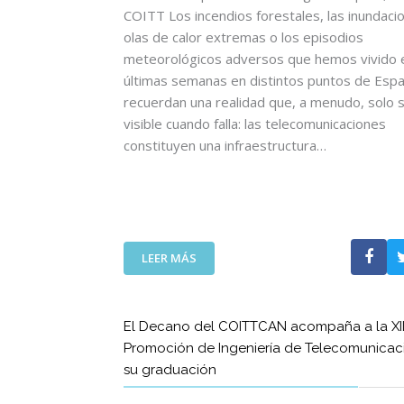
C
COITT Los incendios forestales, las inundacio
I
olas de calor extremas o los episodios
A
meteorológicos adversos que hemos vivido e
U
últimas semanas en distintos puntos de Esp
N
recuerdan una realidad que, a menudo, solo 
A
visible cuando falla: las telecomunicaciones
N
U
constituyen una infraestructura…
E
V
A
E
T
:
A
LEER MÁS
L
P
A
A
S
C
El Decano del COITTCAN acompaña a la XII
T
O
Promoción de Ingeniería de Telecomunicac
E
N
su graduación
L
L
E
A