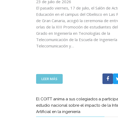
C
23 de julio de 2026
L
O
L
El pasado viernes, 17 de julio, el Salón de Ac
M
E
Educación en el campus del Obelisco en Las 
U
G
de Gran Canaria, acogió la ceremonia de ent
N
A
orlas de la XIII Promoción de estudiantes del 
I
D
Grado en Ingeniería en Tecnologías de la
C
A
Telecomunicación de la Escuela de Ingeniería
A
D
C
Telecomunicación y…
E
I
L
O
A
N
S
E
E
S
M
:
T
LEER MÁS
I
E
A
S
L
M
I
D
B
O
El COITT anima a sus colegiados a participa
E
I
N
estudio nacional sobre el impacto de la Int
C
É
E
Artificial en la ingeniería
A
N
S
N
S
E