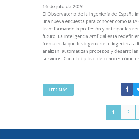
O
16 de julio de 2026
A
N
D
L
U
El Observatorio de la Ingeniería de España i
E
V
L
una nueva encuesta para conocer cómo la IA
L
A
T
transformando la profesión y anticipar los re
C
N
R
futuro. La Inteligencia Artificial está redefinie
O
V
A
forma en la que los ingenieros e ingenieras d
I
I
A
analizan, automatizan procesos y desarrolla
T
D
L
T
servicios. Con el objetivo de conocer cómo 
A
T
C
S
A
A
:
D
N
U
E
A
N
F
:
LEER MÁS
C
A
I
E
O
L
N
L
M
L
I
C
P
A
C
1
2
O
A
M
I
I
Ñ
A
Ó
T
A
D
N
T
A
A