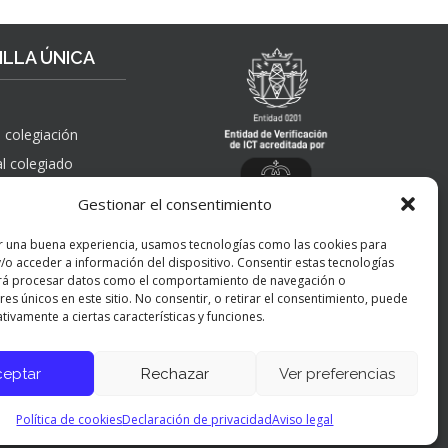
R
S
T
P
A
A
LLA ÚNICA
H
Ñ
A
O
Y
L
I
A
 colegiación
N
”
al colegiado
G
, solicitudes de
E
Gestionar el consentimiento
 pública,
N
nes, quejas,
I
r una buena experiencia, usamos tecnologías como las cookies para
nes y apelaciones
E
/o acceder a información del dispositivo. Consentir estas tecnologías
 ICT
R
rá procesar datos como el comportamiento de navegación o
Í
res únicos en este sitio. No consentir, o retirar el consentimiento, puede
tivamente a ciertas características y funciones.
A
Y
P
ceptar
Rechazar
Ver preferencias
Panel de preferencias cookies
E
R
Política de cookies
Declaración de privacidad
Aviso legal
S
O