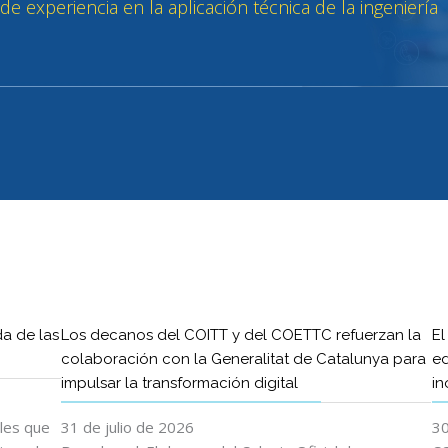
da de las
Los decanos del COITT y del COETTC refuerzan la
El
colaboración con la Generalitat de Catalunya para
ed
impulsar la transformación digital
in
ales que
31 de julio de 2026
30