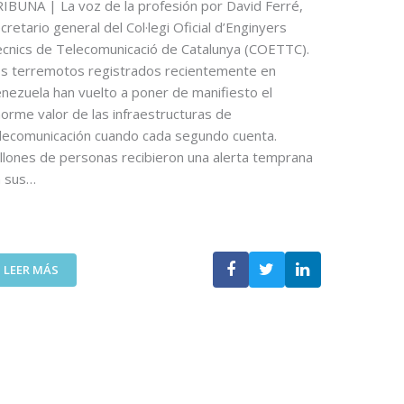
O
IBUNA | La voz de la profesión por David Ferré,
N
D
U
cretario general del Col·legi Oficial d’Enginyers
E
N
cnics de Telecomunicació de Catalunya (COETTC).
O
A
s terremotos registrados recientemente en
P
N
nezuela han vuelto a poner de manifiesto el
I
U
orme valor de las infraestructuras de
N
E
lecomunicación cuando cada segundo cuenta.
I
V
Ó
llones de personas recibieron una alerta temprana
A
N
E
n sus…
D
D
E
I
N
C
I
I
:
C
LEER MÁS
Ó
L
O
N
A
L
P
T
Á
A
E
S
R
C
P
A
N
U
D
O
E
I