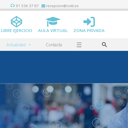
91 536 37 87
recepcion@coitt.es
LIBRE EJERCICIO
AULA VIRTUAL
ZONA PRIVADA
Buscar
☰
Actualidad
Contacta