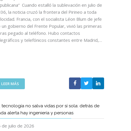
D
publicana“ Cuando estalló la sublevación en julio de
E
36, la noticia cruzó la frontera del Pirineo a toda
L
locidad. Francia, con el socialista Léon Blum de jefe
A
 un gobierno del Frente Popular, vivió las primeras
S
ras pegado al teléfono. Hubo contactos
T
legráficos y telefónicos constantes entre Madrid,…
E
L
E
C
O
S
R
:
E
LEER MÁS
A
G
R
R
T
E
 tecnología no salva vidas por sí sola: detrás de
Í
S
da alerta hay ingeniería y personas
C
A
U
C
 de julio de 2026
L
O